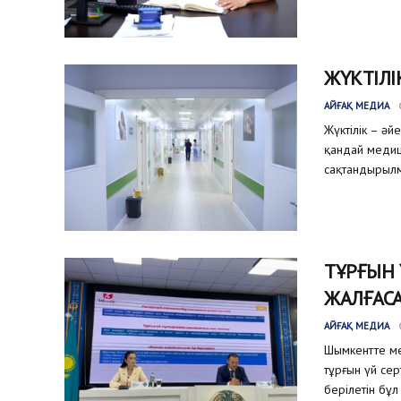
ЖҮКТІЛІ
АЙҒАҚ МЕДИА
Жүктілік – әй
қандай медиц
сақтандырылм
ТҰРҒЫН
ЖАЛҒАС
АЙҒАҚ МЕДИА
Шымкентте ме
тұрғын үй се
берілетін бұл