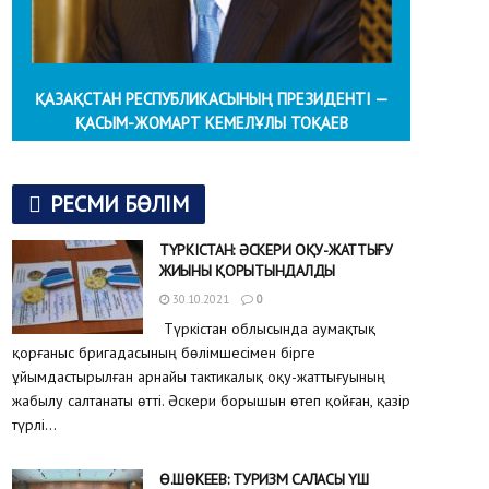
ҚАЗАҚСТАН РЕСПУБЛИКАСЫНЫҢ ПРЕЗИДЕНТІ —
ҚАСЫМ-ЖОМАРТ КЕМЕЛҰЛЫ ТОҚАЕВ
РЕСМИ БӨЛІМ
ТҮРКІСТАН: ӘСКЕРИ ОҚУ-ЖАТТЫҒУ
ЖИЫНЫ ҚОРЫТЫНДАЛДЫ
30.10.2021
0
Түркістан облысында аумақтық
қорғаныс бригадасының бөлімшесімен бірге
ұйымдастырылған арнайы тактикалық оқу-жаттығуының
жабылу салтанаты өтті. Әскери борышын өтеп қойған, қазір
түрлі...
Ө.ШӨКЕЕВ: ТУРИЗМ САЛАСЫ ҮШ