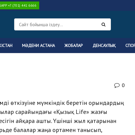
PP +7 (701) 441 6666
КІСТАН
МӘДЕНИ АСТАНА
ЖОБАЛАР
ДЕНСАУЛЫҚ
СПО
0
мді өткізуіне мүмкіндік беретін орындардың
шылар сарайындағы «Қызық Life» жазғы
сігін айқара ашты. Үшінші жыл қатарынан
рьде балалар жаңа ортамен танысып,