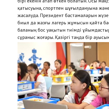
бірі екенін атап өткен болатын. Осы мақ
қатысуына, спортпен шұғылдануына және 
жасалуда.
Президент бастамаларын жүзе
биыл да жазғы лагерь жұмысын қайта ба
баланың бос уақытын тиімді ұйымдастыр
сұраныс жоғары. Қазіргі таңда бір ауыс