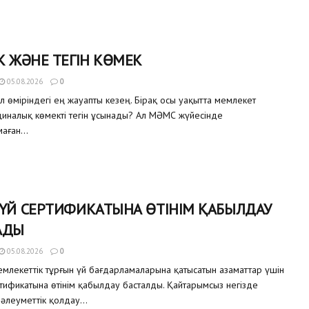
К ЖӘНЕ ТЕГІН КӨМЕК
05.08.2026
0
ел өміріндегі ең жауапты кезең. Бірақ осы уақытта мемлекет
иналық көмекті тегін ұсынады? Ал МӘМС жүйесінде
аған...
 ҮЙ СЕРТИФИКАТЫНА ӨТІНІМ ҚАБЫЛДАУ
АДЫ
05.08.2026
0
млекеттік тұрғын үй бағдарламаларына қатысатын азаматтар үшін
ртификатына өтінім қабылдау басталды. Қайтарымсыз негізде
 әлеуметтік қолдау...