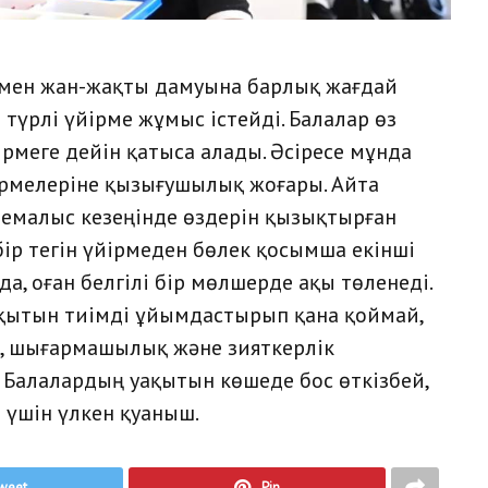
мен жан-жақты дамуына барлық жағдай
түрлі үйірме жұмыс істейді. Балалар өз
рмеге дейін қатыса алады. Әсіресе мұнда
йірмелеріне қызығушылық жоғары.
Айта
демалыс кезеңінде өздерін қызықтырған
бір тегін үйірмеден бөлек қосымша екінші
а, оған белгілі бір мөлшерде ақы төленеді.
қытын тиімді ұйымдастырып қана қоймай,
, шығармашылық және зияткерлік
. Балалардың уақытын көшеде бос өткізбей,
 үшін үлкен қуаныш.
weet
Pin