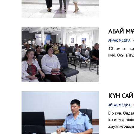
АБАЙ МҰ
АЙҒАҚ МЕДИА
10 тамыз – қ
күні. Осы айт
КҮН САЙ
АЙҒАҚ МЕДИА
Бір күн. Онда
қызметкеріні
жауапкершілік