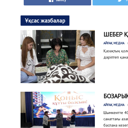
Ұқсас жазбалар
ШЕБЕР 
АЙҒАҚ МЕДИА
Қазақтың қол
дәріптеп қана
БОЗАРЫҚ
АЙҒАҚ МЕДИА
Шымкентте 40
санаттағы аз
баспана кезег