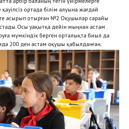
сатта әрбір баланың тегін үйірмелерге
қауіпсіз ортада білім алуына жағдай
ге асырып отырған №2 Оқушылар сарайы
стады. Осы уақытқа дейін мыңнан астам
уға мүмкіндік берген орталықта биыл да
ымда 200 ден астам оқушы қабылданған.