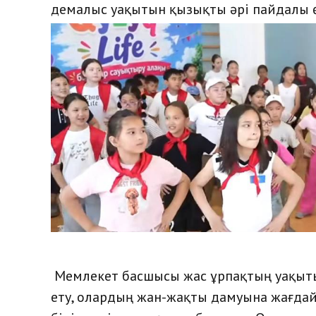
демалыс уақытын қызықты әрі пайдалы ө
Мемлекет басшысы жас ұрпақтың уақытын 
ету, олардың жан-жақты дамуына жағдай