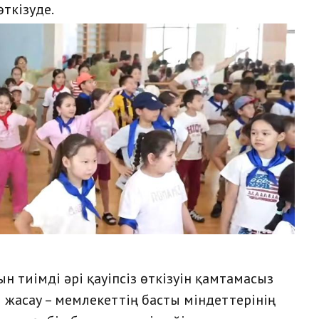
ткізуде.
тиімді әрі қауіпсіз өткізуін қамтамасыз
 жасау – мемлекеттің басты міндеттерінің