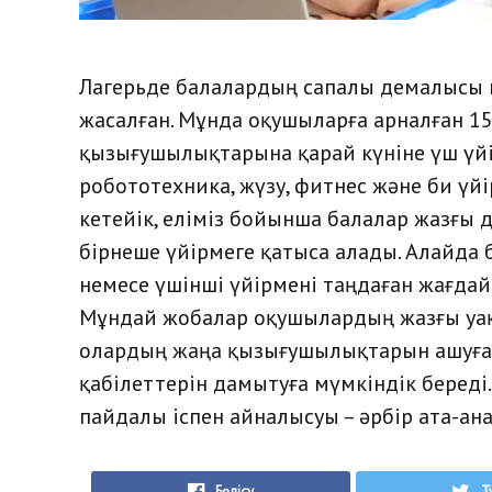
Лагерьде балалардың сапалы демалысы 
жасалған. Мұнда оқушыларға арналған 15 
қызығушылықтарына қарай күніне үш үйі
робототехника, жүзу, фитнес және би ү
кетейік, еліміз бойынша балалар жазғы 
бірнеше үйірмеге қатыса алады. Алайда 
немесе үшінші үйірмені таңдаған жағдайд
Мұндай жобалар оқушылардың жазғы уа
олардың жаңа қызығушылықтарын ашуға
қабілеттерін дамытуға мүмкіндік береді
пайдалы іспен айналысуы – әрбір ата-ана
Бөлісу
T