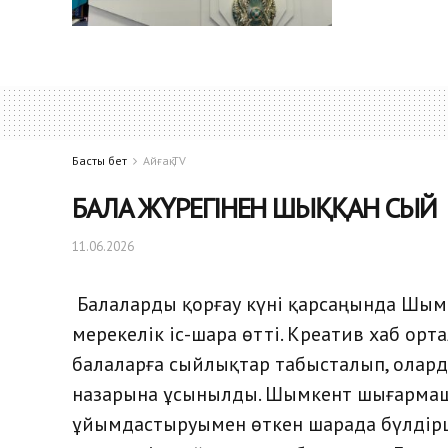
Басты бет
Айғақ TV
БАЛА ЖҮРЕГІНЕН ШЫҚҚАН СЫЙ
11.06.2026
Балаларды қорғау күні қарсаңында Шымк
мерекелік іс-шара өтті. Креатив хаб о
балаларға сыйлықтар табысталып, ола
назарына ұсынылды.
Шымкент шығармаш
ұйымдастыруымен өткен шарада бүлдір