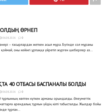
ҚОЛДЫҢ ӨРНЕГІ
06.08.2026
0
өнері – ғасырлардан жеткен асыл мұра. Бүгінде сол мұраны
 қоймай, оны кейінгі ұрпаққа үйретіп жүрген шеберлер аз...
ТА 40 ОТБАСЫ БАСПАНАЛЫ БОЛДЫ
06.08.2026
0
 тұрғынның көптен күткен арманы орындалды. Әлеуметтік
аматтарға арендалық тұрғын үйдің кілті табысталды. Жылдар бойы
інде тұрған...