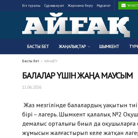
Біз туралы
Сұрақ-жауап
Жарнама беру
Мұрағат
WHATSA
БАСТЫ БЕТ
ЖАҢАЛЫҚТАР
ШЫМКЕНТ
ТҮР
Басты бет
Айғақ TV
БАЛАЛАР ҮШІН ЖАҢА МАУСЫМ
11.06.2026
Жаз мезгілінде балалардың уақытын тиі
бірі – лагерь. Шымкент қалалық №2 Оқу
демалыс орталығы биыл да оқушыларға е
жұмысын жалғастырып келе жатқан лаге