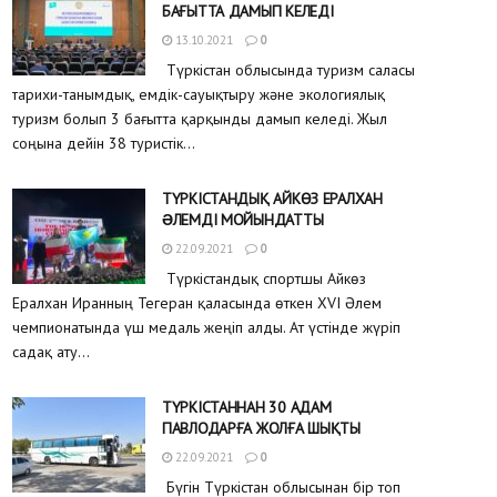
БАҒЫТТА ДАМЫП КЕЛЕДІ
13.10.2021
0
Түркістан облысында туризм саласы
тарихи-танымдық, емдік-сауықтыру және экологиялық
туризм болып 3 бағытта қарқынды дамып келеді. Жыл
соңына дейін 38 туристік...
ТҮРКІСТАНДЫҚ АЙКӨЗ ЕРАЛХАН
ƏЛЕМДІ МОЙЫНДАТТЫ
22.09.2021
0
Түркістандық спортшы Айкөз
Ералхан Иранның Тегеран қаласында өткен XVI Әлем
чемпионатында үш медаль жеңіп алды. Ат үстінде жүріп
садақ ату...
ТҮРКІСТАННАН 30 АДАМ
ПАВЛОДАРҒА ЖОЛҒА ШЫҚТЫ
22.09.2021
0
Бүгін Түркістан облысынан бір топ