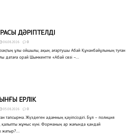
РАСЫ ДӘРІПТЕЛДІ
06.08.2026
0
азақтың ұлы ойшылы, ақын, ағартушы Абай Құнанбайұлының туған
улы датаға орай Шымкентте «Абай сөзі –...
ЫНҒЫ ЕРЛІК
05.08.2026
0
ған тапсырма. Жүздеген адамның қауіпсіздігі. Бұл – полиция
ң қалыпты жұмыс күні. Форманың ар жағында қандай
 жатыр?...