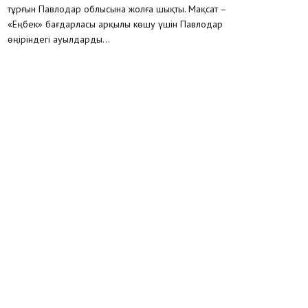
тұрғын Павлодар облысына жолға шықты. Мақсат –
«Еңбек» бағдарласы арқылы көшу үшін Павлодар
өңіріндегі ауылдарды...