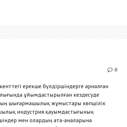
0
енттегі ерекше бүлдіршіндерге арналған
рталығында ұйымдастырылған кездесуде
рдың шығармашылық жұмыстары көпшілік
ылық индустрия қауымдастығының
шіндер мен олардың ата-аналарына