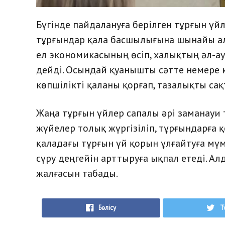
Бүгінде пайдалануға берілген тұрғын үй
тұрғындар қала басшылығына шынайы алғы
ел экономикасының өсіп, халықтың әл-а
дейді. Осындай қуанышты сәтте немере 
көпшілікті қаланы қорғап, тазалықты са
Жаңа тұрғын үйлер сапалы әрі заманауи 
жүйелер толық жүргізіліп, тұрғындарға
қаладағы тұрғын үй қорын ұлғайтуға мүм
сүру деңгейін арттыруға ықпал етеді. А
жалғасын табады.
Бөлісу
T