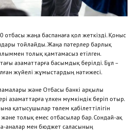
0 отбасы жаңа баспанаға қол жеткізді. Қоныс
дары тойлайды. Жаңа пәтерлер барлық
ылыммен толық қамтамасыз етілген.
тағы азаматтарға басымдық берілді. Бұл –
лған жүйелі жұмыстардың нәтижесі.
рламалары және Отбасы банкі арқылы
рі азаматтарға үлкен мүмкіндік беріп отыр.
рына қатысушылар төлем қабілеттілігін
 және толық емес отбасылар бар. Сондай-ақ
та-аналар мен бюджет саласының