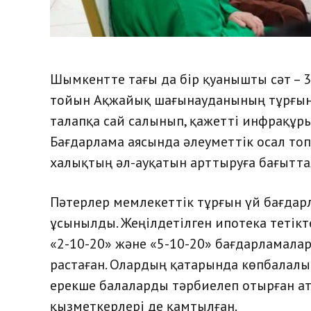
Шымкентте тағы да бір қуанышты сәт – 3
тойын Ақжайық шағынауданының тұрғын
талапқа сай салынып, қажетті инфрақұр
Бағдарлама аясында әлеуметтік осал топ
халықтың әл-ауқатын арттыруға бағытта
Пәтерлер мемлекеттік тұрғын үй бағда
ұсынылды. Жеңілдетілген ипотека тетікте
«2-10-20» және «5-10-20» бағдарламала
растаған. Олардың қатарында көпбалалы
ерекше балаларды тәрбиелеп отырған а
қызметкерлері де қамтылған.