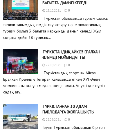
БАҒЫТТА ДАМЫП КЕЛЕДІ
13.10.2021
0
Түркістан облысында туризм саласы
тарихи-танымдық, емдік-сауықтыру және экологиялық
туризм болып 3 бағытта қарқынды дамып келеді. Жыл
соңына дейін 38 туристік...
ТҮРКІСТАНДЫҚ АЙКӨЗ ЕРАЛХАН
ƏЛЕМДІ МОЙЫНДАТТЫ
22.09.2021
0
Түркістандық спортшы Айкөз
Ералхан Иранның Тегеран қаласында өткен XVI Әлем
чемпионатында үш медаль жеңіп алды. Ат үстінде жүріп
садақ ату...
ТҮРКІСТАННАН 30 АДАМ
ПАВЛОДАРҒА ЖОЛҒА ШЫҚТЫ
22.09.2021
0
Бүгін Түркістан облысынан бір топ