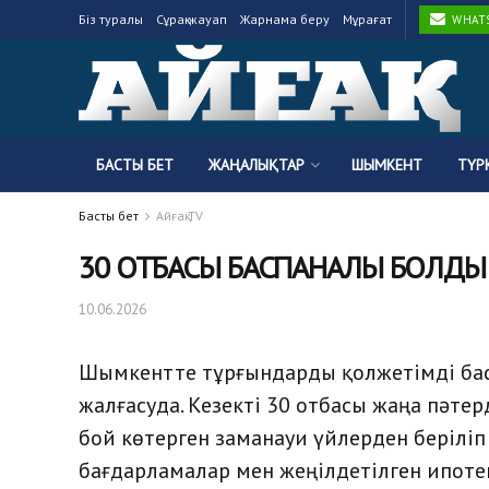
Біз туралы
Сұрақ-жауап
Жарнама беру
Мұрағат
WHATSA
БАСТЫ БЕТ
ЖАҢАЛЫҚТАР
ШЫМКЕНТ
ТҮР
Басты бет
Айғақ TV
30 ОТБАСЫ БАСПАНАЛЫ БОЛДЫ
10.06.2026
Шымкентте тұрғындарды қолжетімді бас
жалғасуда. Кезекті 30 отбасы жаңа пәте
бой көтерген заманауи үйлерден берілі
бағдарламалар мен жеңілдетілген ипотек