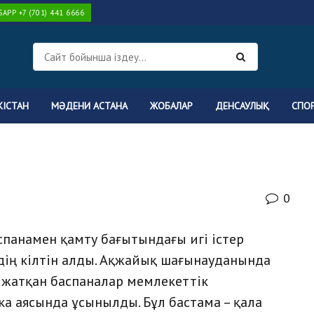
PP +7 (701) 441 6666
КІСТАН
МӘДЕНИ АСТАНА
ЖОБАЛАР
ДЕНСАУЛЫҚ
СПО
0
панамен қамту бағытындағы игі істер
рдің кілтін алды. Ақжайық шағынауданында
п жатқан баспаналар мемлекеттік
а аясында ұсынылды. Бұл бастама – қала