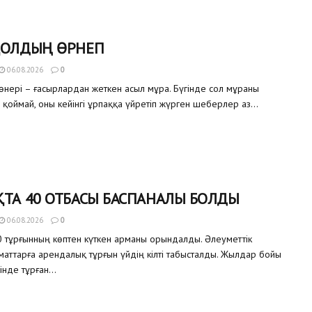
ҚОЛДЫҢ ӨРНЕГІ
06.08.2026
0
өнері – ғасырлардан жеткен асыл мұра. Бүгінде сол мұраны
 қоймай, оны кейінгі ұрпаққа үйретіп жүрген шеберлер аз...
ТА 40 ОТБАСЫ БАСПАНАЛЫ БОЛДЫ
06.08.2026
0
 тұрғынның көптен күткен арманы орындалды. Әлеуметтік
аматтарға арендалық тұрғын үйдің кілті табысталды. Жылдар бойы
інде тұрған...