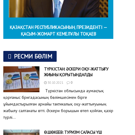
ҚАЗАҚСТАН РЕСПУБЛИКАСЫНЫҢ ПРЕЗИДЕНТІ —
ҚАСЫМ-ЖОМАРТ КЕМЕЛҰЛЫ ТОҚАЕВ
РЕСМИ БӨЛІМ
ТҮРКІСТАН: ӘСКЕРИ ОҚУ-ЖАТТЫҒУ
ЖИЫНЫ ҚОРЫТЫНДАЛДЫ
30.10.2021
0
Түркістан облысында аумақтық
қорғаныс бригадасының бөлімшесімен бірге
ұйымдастырылған арнайы тактикалық оқу-жаттығуының
жабылу салтанаты өтті. Әскери борышын өтеп қойған, қазір
түрлі...
Ө.ШӨКЕЕВ: ТУРИЗМ САЛАСЫ ҮШ