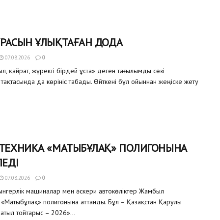
ҰРАСЫН ҰЛЫҚТАҒАН ДОДА
07.08.2026
0
, қайрат, жүректі бірдей ұста» деген тағылымды сөзі
тақтасында да көрініс табады. Өйткені бұл ойыннан жеңіске жету
 ТЕХНИКА «МАТЫБҰЛАҚ» ПОЛИГОНЫНА
ЛЕДІ
07.08.2026
0
уынгерлік машиналар мен әскери автокөліктер Жамбыл
«Матыбұлақ» полигонына аттанды. Бұл – Қазақстан Қарулы
атыл тойтарыс – 2026»...