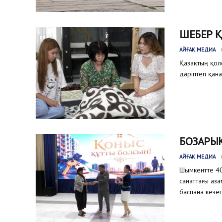
ШЕБЕР 
АЙҒАҚ МЕДИА
Қазақтың қол
дәріптеп қана
БОЗАРЫҚ
АЙҒАҚ МЕДИА
Шымкентте 40
санаттағы аз
баспана кезег