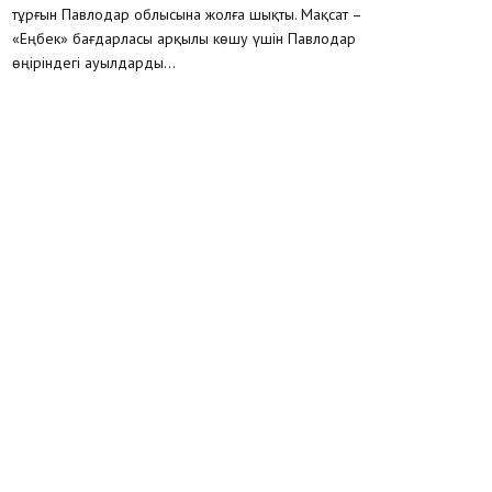
тұрғын Павлодар облысына жолға шықты. Мақсат –
«Еңбек» бағдарласы арқылы көшу үшін Павлодар
өңіріндегі ауылдарды...