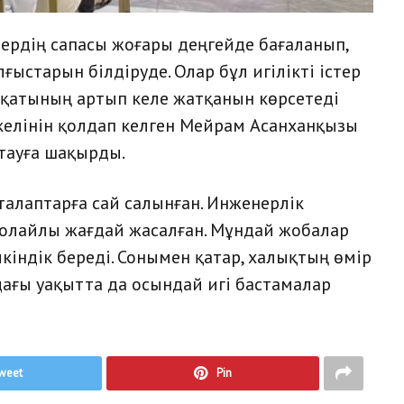
лердің сапасы жоғары деңгейде бағаланып,
старын білдіруде. Олар бұл игілікті істер
уқатының артып келе жатқанын көрсетеді
келінін қолдап келген Мейрам Асанханқызы
қтауға шақырды.
талаптарға сай салынған. Инженерлік
 қолайлы жағдай жасалған. Мұндай жобалар
кіндік береді. Сонымен қатар, халықтың өмір
лдағы уақытта да осындай игі бастамалар
weet
Pin