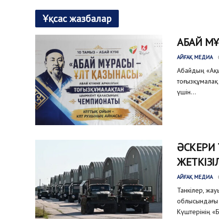
Ұқсас жазбалар
АБАЙ М
АЙҒАҚ МЕДИА
Абайдың «Ақыл
тоғызқұмалақ 
үшін...
ӘСКЕРИ
ЖЕТКІЗІ
АЙҒАҚ МЕДИА
Танкілер, жа
облысындағы 
Күштерінің «Б