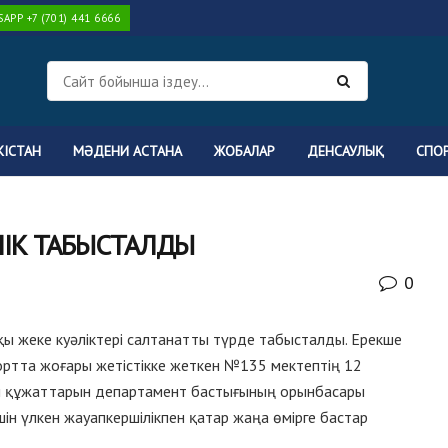
PP +7 (701) 441 6666
КІСТАН
МӘДЕНИ АСТАНА
ЖОБАЛАР
ДЕНСАУЛЫҚ
СПО
ЛІК ТАБЫСТАЛДЫ
0
ы жеке куәліктері салтанатты түрде табысталды. Ерекше
портта жоғары жетістікке жеткен №135 мектептің 12
ы құжаттарын департамент бастығының орынбасары
ін үлкен жауапкершілікпен қатар жаңа өмірге бастар