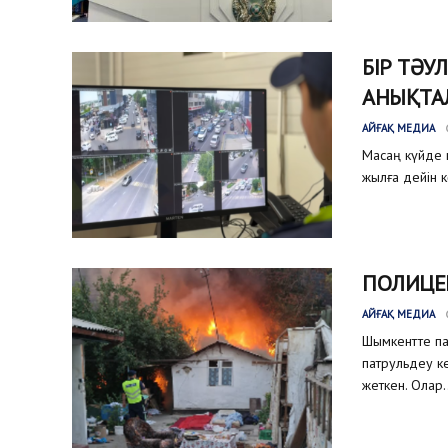
БІР ТӘУ
АНЫҚТА
АЙҒАҚ МЕДИА
Масаң күйде к
жылға дейін к
ПОЛИЦЕ
АЙҒАҚ МЕДИА
Шымкентте па
патрульдеу ке
жеткен. Олар..