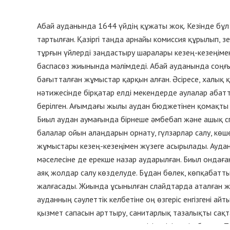
Абай ауданында 1644 үйдің құжаты жоқ. Кезінде бұл
тартылған. Қазіргі таңда арнайы комиссия құрылып, 
тұрғын үйлерді заңдастыру шаралары кезең-кезеңіме
баспасөз жиынында мәлімдеді. Абай ауданында соңғ
бағытталған жұмыстар қарқын алған. Әсіресе, халық
нәтижесінде бірқатар елді мекендерде аулалар аба
берілген. Ағымдағы жылы аудан бюджетінен қомақты
Биыл аудан аумағында бірнеше әмбебап және ашық с
балалар ойын алаңдарын орнату, гүлзарлар салу, кө
жұмыстары кезең-кезеңімен жүзеге асырылады. Ауд
мәселесіне де ерекше назар аударылған. Биыл ондаған
аяқ жолдар салу көзделуде. Бұдан бөлек, көпқабат
жалғасады. Жиында ұсынылған слайдтарда аталған жоба
ауданның сәулеттік келбетіне оң өзгеріс енгізгені ай
қызмет сапасын арттыру, санитарлық тазалықты сақт
жұмыстар тұрақты түрде жүргізілетіні мәлім болды. Т