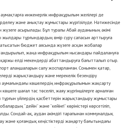
 аумақтарға инженерлік инфрақұрылым желілері де
зерделеу және анықтау жұмыстары жүргізілуде. Нәтижесінде
н жүзеге асырылады. Бұл туралы Абай ауданының әкімі
ы жылдары тұрғындардың өмір сүру сапасын арттыруға
 қатысатын бюджет аясында жүзеге асқан жобалар
ттандырылып, жаңа инфрақұрылым нысандары пайдалануға
 қаржы елді мекендерді абаттандыруға бағытталып отыр.
порт алаңшаларын салу жоспарланған. Сонымен қатар,
шелерді жарықтандыру және мерекелік безендіру
ан аумағындағы көшелердің инфрақұрылымын жақсарту
 көшеге шағал тас төселіп, жаяу жүргіншілерге арналған
ты тұрғын үйлердің қасбеттерін жарықтандыру жұмыстары
лардың “дейін” және “кейінгі” көріністері көрсетіліп,
тылды. Сондай-ақ, аудан әкімдігі тарапынан коммуналдық
ау және қоғамдық кеңістіктерді жаңарту бағытындағы
ұрғындар тарапынан көтерілген өзекті мәселелер де кезең-