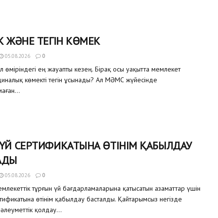
К ЖӘНЕ ТЕГІН КӨМЕК
05.08.2026
0
ел өміріндегі ең жауапты кезең. Бірақ осы уақытта мемлекет
иналық көмекті тегін ұсынады? Ал МӘМС жүйесінде
аған...
 ҮЙ СЕРТИФИКАТЫНА ӨТІНІМ ҚАБЫЛДАУ
АДЫ
05.08.2026
0
млекеттік тұрғын үй бағдарламаларына қатысатын азаматтар үшін
ртификатына өтінім қабылдау басталды. Қайтарымсыз негізде
 әлеуметтік қолдау...