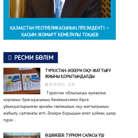
ҚАЗАҚСТАН РЕСПУБЛИКАСЫНЫҢ ПРЕЗИДЕНТІ —
ҚАСЫМ-ЖОМАРТ КЕМЕЛҰЛЫ ТОҚАЕВ
РЕСМИ БӨЛІМ
ТҮРКІСТАН: ӘСКЕРИ ОҚУ-ЖАТТЫҒУ
ЖИЫНЫ ҚОРЫТЫНДАЛДЫ
30.10.2021
0
Түркістан облысында аумақтық
қорғаныс бригадасының бөлімшесімен бірге
ұйымдастырылған арнайы тактикалық оқу-жаттығуының
жабылу салтанаты өтті. Әскери борышын өтеп қойған, қазір
түрлі...
Ө.ШӨКЕЕВ: ТУРИЗМ САЛАСЫ ҮШ