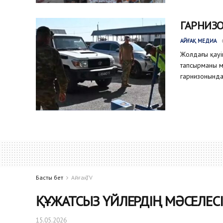
ГАРНИЗО
АЙҒАҚ МЕДИА
Жолдағы қауіп
тапсырманы м
гарнизонында 
Басты бет
Айғақ TV
ҚҰЖАТСЫЗ ҮЙЛЕРДІҢ МӘСЕЛЕСІ
15.05.2026