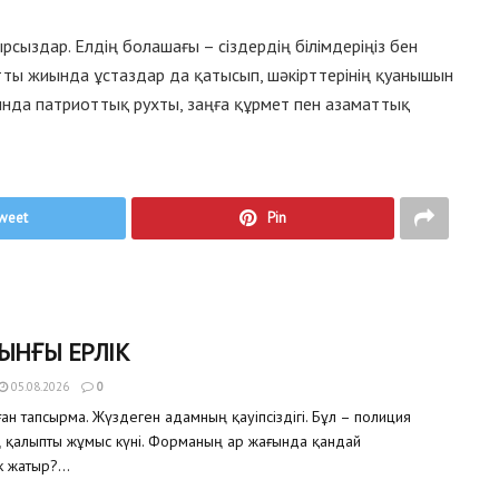
рсыздар. Елдің болашағы – сіздердің білімдеріңіз бен
натты жиында ұстаздар да қатысып, шәкірттерінің қуанышын
нда патриоттық рухты, заңға құрмет пен азаматтық
weet
Pin
ЫНҒЫ ЕРЛІК
05.08.2026
0
ған тапсырма. Жүздеген адамның қауіпсіздігі. Бұл – полиция
ң қалыпты жұмыс күні. Форманың ар жағында қандай
 жатыр?...