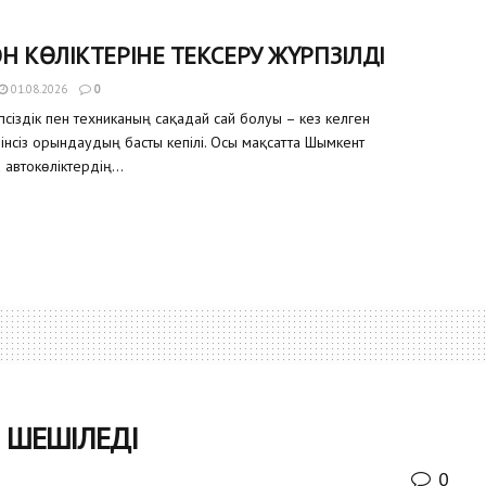
Н КӨЛІКТЕРІНЕ ТЕКСЕРУ ЖҮРГІЗІЛДІ
01.08.2026
0
сіздік пен техниканың сақадай сай болуы – кез келген
інсіз орындаудың басты кепілі. Осы мақсатта Шымкент
автокөліктердің...
 ШЕШІЛЕДІ
0