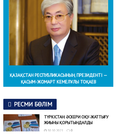
ҚАЗАҚСТАН РЕСПУБЛИКАСЫНЫҢ ПРЕЗИДЕНТІ —
ҚАСЫМ-ЖОМАРТ КЕМЕЛҰЛЫ ТОҚАЕВ
РЕСМИ БӨЛІМ
ТҮРКІСТАН: ӘСКЕРИ ОҚУ-ЖАТТЫҒУ
ЖИЫНЫ ҚОРЫТЫНДАЛДЫ
30.10.2021
0