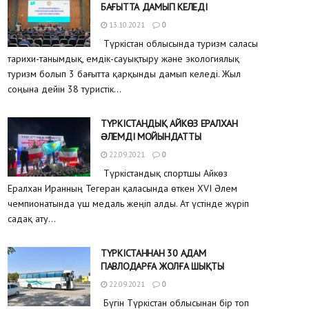
БАҒЫТТА ДАМЫП КЕЛЕДІ
13.10.2021
0
Түркістан облысында туризм саласы
тарихи-танымдық, емдік-сауықтыру және экологиялық
туризм болып 3 бағытта қарқынды дамып келеді. Жыл
соңына дейін 38 туристік...
ТҮРКІСТАНДЫҚ АЙКӨЗ ЕРАЛХАН
ƏЛЕМДІ МОЙЫНДАТТЫ
22.09.2021
0
Түркістандық спортшы Айкөз
Ералхан Иранның Тегеран қаласында өткен XVI Әлем
чемпионатында үш медаль жеңіп алды. Ат үстінде жүріп
садақ ату...
ТҮРКІСТАННАН 30 АДАМ
ПАВЛОДАРҒА ЖОЛҒА ШЫҚТЫ
22.09.2021
0
Бүгін Түркістан облысынан бір топ