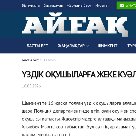
Біз туралы
Сұрақ-жауап
Жарнама беру
Мұрағат
WHATSA
БАСТЫ БЕТ
ЖАҢАЛЫҚТАР
ШЫМКЕНТ
ТҮР
Басты бет
Айғақ TV
ҮЗДІК ОҚУШЫЛАРҒА ЖЕКЕ КУӘ
16.05.2026
Шымкентте 16 жасқа толған үздік оқушыларға алғашқ
шара Полиция департаментінде өтіп, оған оқу мен с
оқушысы қатысты. Жасөспірімдерге алғашқы маңызд
Ұлықбек Мылтықов табыстап, бұл сәттің әр азамат үш
қадам екенін атап өтті.