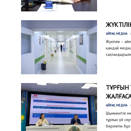
ЖҮКТІЛІ
АЙҒАҚ МЕДИА
Жүктілік – әй
қандай медиц
сақтандырылм
ТҰРҒЫН
ЖАЛҒАС
АЙҒАҚ МЕДИА
Шымкентте ме
тұрғын үй се
берілетін бұл