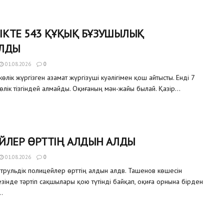
ЛІКТЕ 543 ҚҰҚЫҚ БҰЗУШЫЛЫҚ
ЛДЫ
01.08.2026
0
өлік жүргізген азамат жүргізуші куәлігімен қош айтысты. Енді 7
өлік тізгіндей алмайды. Оқиғаның мән-жайы былай. Қазір...
ЙЛЕР ӨРТТІҢ АЛДЫН АЛДЫ
01.08.2026
0
трульдік полицейлер өрттің алдын алдв. Ташенов көшесін
зінде тәртіп сақшылары қою түтінді байқап, оқиға орнына бірден
.