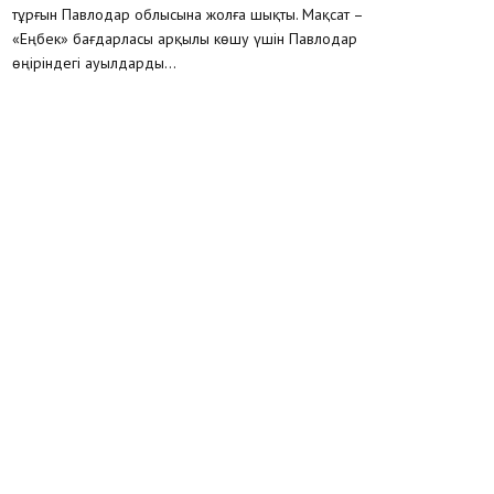
тұрғын Павлодар облысына жолға шықты. Мақсат –
«Еңбек» бағдарласы арқылы көшу үшін Павлодар
өңіріндегі ауылдарды...