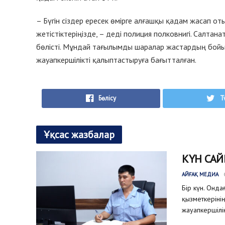
– Бүгін сіздер ересек өмірге алғашқы қадам жасап оты
жетістіктеріңізде, – деді полиция полковнигі. Салта
бөлісті. Мұндай тағылымды шаралар жастардың бойы
жауапкершілікті қалыптастыруға бағытталған.
Бөлісу
T
Ұқсас жазбалар
КҮН САЙ
АЙҒАҚ МЕДИА
Бір күн. Онда
қызметкеріні
жауапкершілік