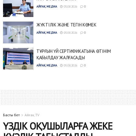
АЙҒАҚ МЕДИА
05.08.2026
0
ЖҮКТІЛІК ЖӘНЕ ТЕГІН КӨМЕК
АЙҒАҚ МЕДИА
05.08.2026
0
ТҰРҒЫН ҮЙ СЕРТИФИКАТЫНА ӨТІНІМ
ҚАБЫЛДАУ ЖАЛҒАСАДЫ
АЙҒАҚ МЕДИА
05.08.2026
0
Басты бет
Айғақ TV
ҮЗДІК ОҚУШЫЛАРҒА ЖЕКЕ