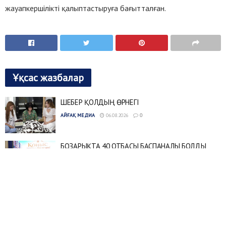
жауапкершілікті қалыптастыруға бағытталған.
Ұқсас жазбалар
ШЕБЕР ҚОЛДЫҢ ӨРНЕГІ
АЙҒАҚ МЕДИА
06.08.2026
0
БОЗАРЫҚТА 40 ОТБАСЫ БАСПАНАЛЫ БОЛДЫ
АЙҒАҚ МЕДИА
06.08.2026
0
АБАЙ МҰРАСЫ ДӘРІПТЕЛДІ
АЙҒАҚ МЕДИА
06.08.2026
0