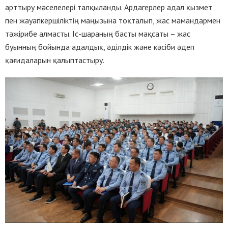
арттыру мәселелері талқыланды. Ардагерлер адал қызмет
пен жауапкершіліктің маңызына тоқталып, жас мамандармен
тәжірибе алмасты. Іс-шараның басты мақсаты – жас
буынның бойында адалдық, әділдік және кәсіби әдеп
қағидаларын қалыптастыру.