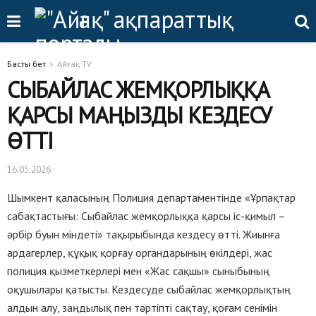
Басты бет
Айғақ TV
СЫБАЙЛАС ЖЕМҚОРЛЫҚҚА
ҚАРСЫ МАҢЫЗДЫ КЕЗДЕСУ
ӨТТІ
16.05.2026
Шымкент қаласының Полиция департаментінде «Ұрпақтар
сабақтастығы: Сыбайлас жемқорлыққа қарсы іс-қимыл –
әрбір буын міндеті» тақырыбында кездесу өтті. Жиынға
ардагерлер, құқық қорғау органдарының өкілдері, жас
полиция қызметкерлері мен «Жас сақшы» сыныбының
оқушылары қатысты. Кездесуде сыбайлас жемқорлықтың
алдын алу, заңдылық пен тәртіпті сақтау, қоғам сенімін