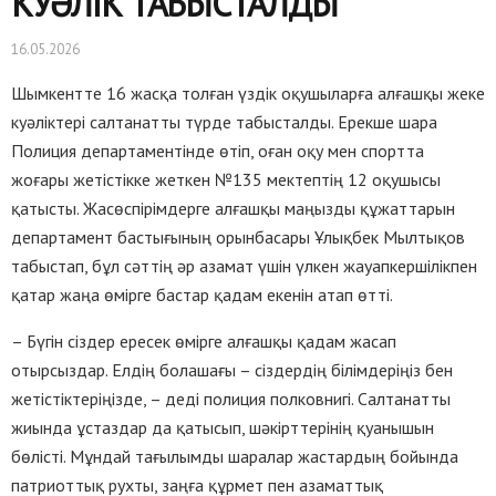
КУӘЛІК ТАБЫСТАЛДЫ
16.05.2026
Шымкентте 16 жасқа толған үздік оқушыларға алғашқы жеке
куәліктері салтанатты түрде табысталды. Ерекше шара
Полиция департаментінде өтіп, оған оқу мен спортта
жоғары жетістікке жеткен №135 мектептің 12 оқушысы
қатысты. Жасөспірімдерге алғашқы маңызды құжаттарын
департамент бастығының орынбасары Ұлықбек Мылтықов
табыстап, бұл сәттің әр азамат үшін үлкен жауапкершілікпен
қатар жаңа өмірге бастар қадам екенін атап өтті.
– Бүгін сіздер ересек өмірге алғашқы қадам жасап
отырсыздар. Елдің болашағы – сіздердің білімдеріңіз бен
жетістіктеріңізде, – деді полиция полковнигі. Салтанатты
жиында ұстаздар да қатысып, шәкірттерінің қуанышын
бөлісті. Мұндай тағылымды шаралар жастардың бойында
патриоттық рухты, заңға құрмет пен азаматтық