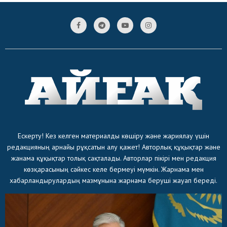
Ескерту! Кез келген материалды көшіру және жариялау үшін
редакцияның арнайы рұқсатын алу қажет! Авторлық құқықтар және
жанама құқықтар толық сақталады. Авторлар пікірі мен редакция
көзқарасының сәйкес келе бермеуі мүмкін. Жарнама мен
хабарландырулардың мазмұнына жарнама беруші жауап береді.