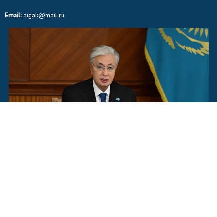
Email:
aigak@mail.ru
© 2015-2020. "Айғақ" ақпараттық порталы. Барлық құқықтар сақталған.
Қазақстан Республикасы Ақпарат және Коммуникациялар министрлігі
ақпарат комитетінде
2019 жылы 13 маусымда тіркеліп, № 17745 - ИА куәлігі берілген.