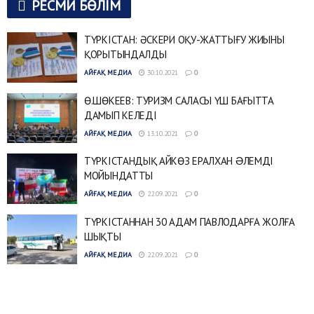
РЕСМИ БӨЛІМ
ТҮРКІСТАН: ӘСКЕРИ ОҚУ-ЖАТТЫҒУ ЖИЫНЫ
ҚОРЫТЫНДАЛДЫ
АЙҒАҚ МЕДИА
30.10.2021
0
Ө.ШӨКЕЕВ: ТУРИЗМ САЛАСЫ ҮШ БАҒЫТТА
ДАМЫП КЕЛЕДІ
АЙҒАҚ МЕДИА
13.10.2021
0
ТҮРКІСТАНДЫҚ АЙКӨЗ ЕРАЛХАН ƏЛЕМДІ
МОЙЫНДАТТЫ
АЙҒАҚ МЕДИА
22.09.2021
0
ТҮРКІСТАННАН 30 АДАМ ПАВЛОДАРҒА ЖОЛҒА
ШЫҚТЫ
АЙҒАҚ МЕДИА
22.09.2021
0