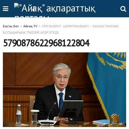
Басты бет
Айғақ TV
ПРЕЗИДЕНТ: ЦИФРЛАНДЫРУ — ҚАЗАҚСТАННЫҢ
БОЛАШАҒЫНА ТІКЕЛЕЙ ӘСЕР ЕТЕДІ
5790878622968122804