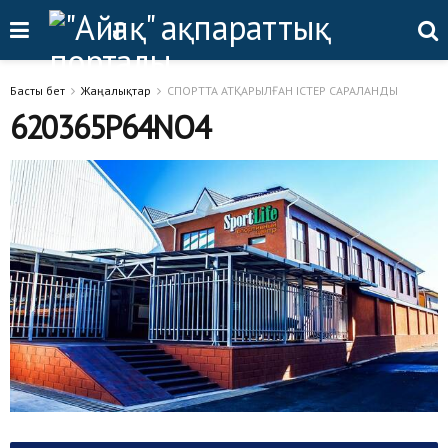
Басты бет
Жаңалықтар
СПОРТТА АТҚАРЫЛҒАН ІСТЕР САРАЛАНДЫ
620365P64NO4