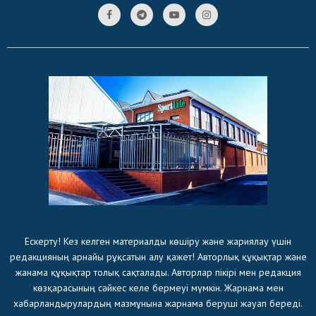
Ескерту! Кез келген материалды көшіру және жариялау үшін
редакцияның арнайы рұқсатын алу қажет! Авторлық құқықтар және
жанама құқықтар толық сақталады. Авторлар пікірі мен редакция
көзқарасының сәйкес келе бермеуі мүмкін. Жарнама мен
хабарландырулардың мазмұнына жарнама беруші жауап береді.