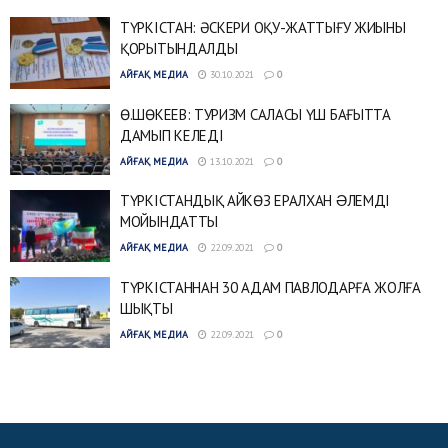
ТҮРКІСТАН: ӘСКЕРИ ОҚУ-ЖАТТЫҒУ ЖИЫНЫ
ҚОРЫТЫНДАЛДЫ
АЙҒАҚ МЕДИА
30.10.2021
0
Ө.ШӨКЕЕВ: ТУРИЗМ САЛАСЫ ҮШ БАҒЫТТА
ДАМЫП КЕЛЕДІ
АЙҒАҚ МЕДИА
13.10.2021
0
ТҮРКІСТАНДЫҚ АЙКӨЗ ЕРАЛХАН ƏЛЕМДІ
МОЙЫНДАТТЫ
АЙҒАҚ МЕДИА
22.09.2021
0
ТҮРКІСТАННАН 30 АДАМ ПАВЛОДАРҒА ЖОЛҒА
ШЫҚТЫ
АЙҒАҚ МЕДИА
22.09.2021
0