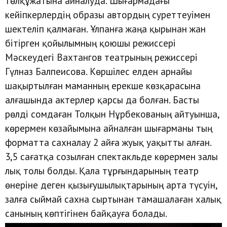
төлқұжатына айналуда. Шығармадағы
кейіпкерлердің образы автордың суреттеуімен
шектеліп қалмаған. Ұлпанға жаңа қырынан жан
бітірген қойылымның қоюшы режиссері
Мәскеудегі Вахтангов театрының режиссері
Гүлназ Балпеисова. Көршілес елден арнайы
шақыртылған маманның ерекше көзқарасына
алғашында актерлер қарсы да болған. Басты
рөлді сомдаған Толқын Нұрбекованың айтуынша,
көрермен көзайымына айналған шығарманы тың
форматта сахналау 2 айға жуық уақытты алған.
3,5 сағатқа созылған спектакльде көрермен залы
лық толы болды. Қала тұрғындарының театр
өнеріне деген қызығушылықтарының арта түсуін,
залға сыймай сахна сыртынан тамашалаған халық
санының көптігінен байқауға болады.