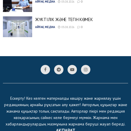
АЙҒАҚ МЕДИА
05.08.2026
0
ЖҮКТІЛІК ЖӘНЕ ТЕГІН КӨМЕК
АЙҒАҚ МЕДИА
05.08.2026
0
Ескерту! Кез келген материалды көшіру және жариялау үшін
редакцияның арнайы рұқсатын алу қажет! Авторлық құқықтар және
жанама құқықтар толық сақталады. Авторлар пікірі мен редакция
көзқарасының сәйкес келе бермеуі мүмкін. Жарнама мен
хабарландырулардың мазмұнына жарнама беруші жауап береді.
АҚПАРАТ