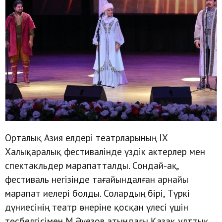
Орталық Азия елдері театрларының ІХ
Халықаралық фестивалінде үздік актерлер мен
спектакльдер марапатталды. Сондай-ақ,
фестиваль негізінде тағайындалған арнайы
марапат иелері болды. Солардың бірі, Түркі
дүниесінің театр өнеріне қосқан үлесі үшін
төсбелгісімен М.Әуезов атындағы Қазақ ұлттық