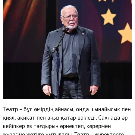
Театр – бұл өмірдің айнасы, онда шынайылық пен
қиял, ақиқат пен аңыз қатар өріледі. Сахнада әр
кейіпкер өз тағдырын өрнектеп, көрермен
жүрегіне жетуге ұмтылады. Театр – жүректерге