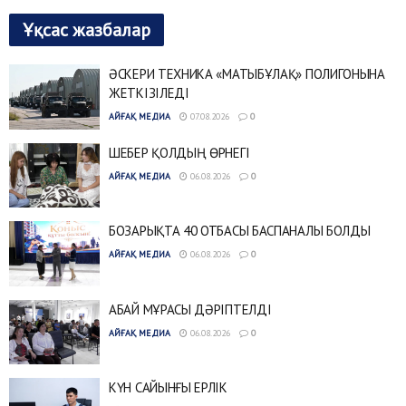
Ұқсас жазбалар
ӘСКЕРИ ТЕХНИКА «МАТЫБҰЛАҚ» ПОЛИГОНЫНА
ЖЕТКІЗІЛЕДІ
АЙҒАҚ МЕДИА
07.08.2026
0
ШЕБЕР ҚОЛДЫҢ ӨРНЕГІ
АЙҒАҚ МЕДИА
06.08.2026
0
БОЗАРЫҚТА 40 ОТБАСЫ БАСПАНАЛЫ БОЛДЫ
АЙҒАҚ МЕДИА
06.08.2026
0
АБАЙ МҰРАСЫ ДӘРІПТЕЛДІ
АЙҒАҚ МЕДИА
06.08.2026
0
КҮН САЙЫНҒЫ ЕРЛІК