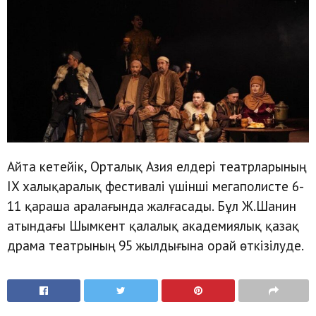
Айта кетейік, Орталық Азия елдері театрларының
IX халықаралық фестивалі үшінші мегаполисте 6-
11 қараша аралағында жалғасады. Бұл Ж.Шанин
атындағы Шымкент қалалық академиялық қазақ
драма театрының 95 жылдығына орай өткізілуде.