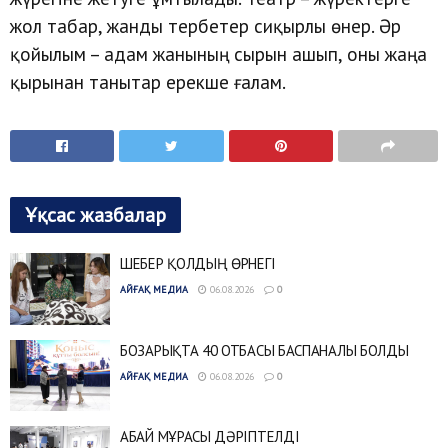
жол табар, жанды тербетер сиқырлы өнер. Әр
қойылым – адам жанының сырын ашып, оны жаңа
қырынан танытар ерекше ғалам.
Ұқсас жазбалар
ШЕБЕР ҚОЛДЫҢ ӨРНЕГІ
АЙҒАҚ МЕДИА
06.08.2026
0
БОЗАРЫҚТА 40 ОТБАСЫ БАСПАНАЛЫ БОЛДЫ
АЙҒАҚ МЕДИА
06.08.2026
0
АБАЙ МҰРАСЫ ДӘРІПТЕЛДІ