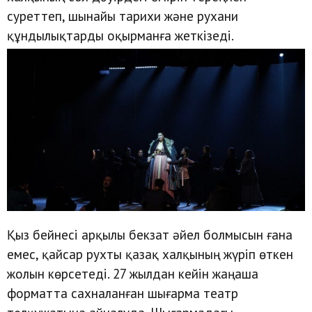
суреттеп, шынайы тарихи және рухани
құндылықтарды оқырманға жеткізеді.
Қыз бейнесі арқылы бекзат әйел болмысын ғана
емес, қайсар рухты қазақ халқының жүріп өткен
жолын көрсетеді. 27 жылдан кейін жаңаша
форматта сахналанған шығарма театр