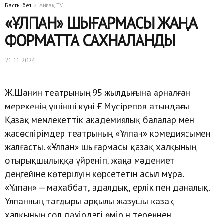
Басты бет
Айғақ TV
«ҰЛПАН» ШЫҒАРМАСЫ ЖАҢА
ФОРМАТТА САХНАЛАНДЫ
21.11.2024
Ж.Шанин театрының 95 жылдығына арналған
мерекенің үшінші күні Ғ.Мүсірепов атындағы
Қазақ мемлекеттік академиялық балалар мен
жасөспірімдер театрының «Ұлпан» комедиясымен
жалғасты. «Ұлпан» шығармасы қазақ халқының
отырықшылыққа үйреніп, жаңа мәдениет
деңгейіне көтерілуін көрсететін асыл мұра.
«Ұлпан» — махаббат, адалдық, ерлік пен даналық.
Ұлпанның тағдыры арқылы жазушы қазақ
халқының сол дәуірдегі өмірін тереңнен