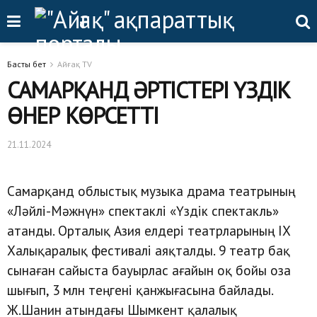
Басты бет
Айғақ TV
САМАРҚАНД ӘРТІСТЕРІ ҮЗДІК
ӨНЕР КӨРСЕТТІ
21.11.2024
Самарқанд облыстық музыка драма театрының
«Ләйлі-Мәжнүн» спектаклі «Үздік спектакль»
атанды. Орталық Азия елдері театрларының ІХ
Халықаралық фестивалі аяқталды. 9 театр бақ
сынаған сайыста бауырлас ағайын оқ бойы оза
шығып, 3 млн теңгені қанжығасына байлады.
Ж.Шанин атындағы Шымкент қалалық