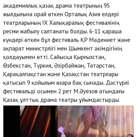
академиялық қазақ драма театрының 95
жылдығына орай өткен Орталық Азия елдері
театрларының ІХ Халықаралық фестивалінің
ресми жабылу салтанаты болды. 6-11 қараша
күндері өткен бұл фестиваль ҚР Мәдениет және
ақпарат министрлігі мен Шымкент әкімдігінің
қолдауымен өтті. Сайысқа Қырғызстан,
Өзбекстан, Түркия, Әзірбайжан, Татарстан,
Қарақалпақстан және Қазақстан театрлары
қатысып 9 қойылым өзара бақ сынады. Дәстүрлі
фестивальді осымен 2 рет М.Әуезов атындағы
Қазақ ұлттық драма театры ұйымдастырды.