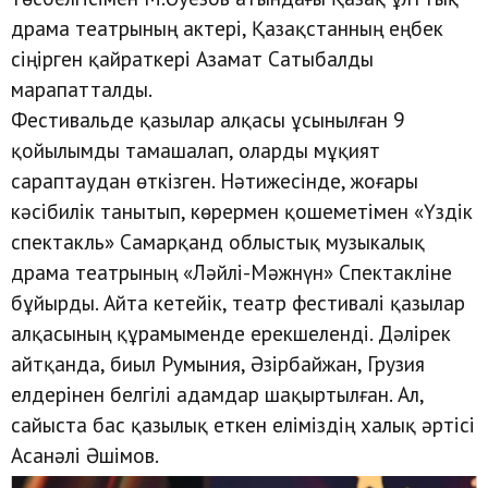
драма театрының актері, Қазақстанның еңбек
сіңірген қайраткері Азамат Сатыбалды
марапатталды.
Фестивальде қазылар алқасы ұсынылған 9
қойылымды тамашалап, оларды мұқият
сараптаудан өткізген. Нәтижесінде, жоғары
кәсібилік танытып, көрермен қошеметімен «Үздік
спектакль» Самарқанд облыстық музыкалық
драма театрының «Ләйлі-Мәжнүн» Спектакліне
бұйырды. Айта кетейік, театр фестивалі қазылар
алқасының құрамыменде ерекшеленді. Дәлірек
айтқанда, биыл Румыния, Әзірбайжан, Грузия
елдерінен белгілі адамдар шақыртылған. Ал,
сайыста бас қазылық еткен еліміздің халық әртісі
Асанәлі Әшімов.