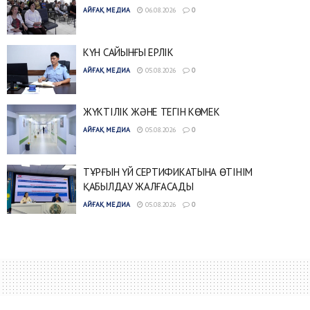
АЙҒАҚ МЕДИА
06.08.2026
0
КҮН САЙЫНҒЫ ЕРЛІК
АЙҒАҚ МЕДИА
05.08.2026
0
ЖҮКТІЛІК ЖӘНЕ ТЕГІН КӨМЕК
АЙҒАҚ МЕДИА
05.08.2026
0
ТҰРҒЫН ҮЙ СЕРТИФИКАТЫНА ӨТІНІМ
ҚАБЫЛДАУ ЖАЛҒАСАДЫ
АЙҒАҚ МЕДИА
05.08.2026
0