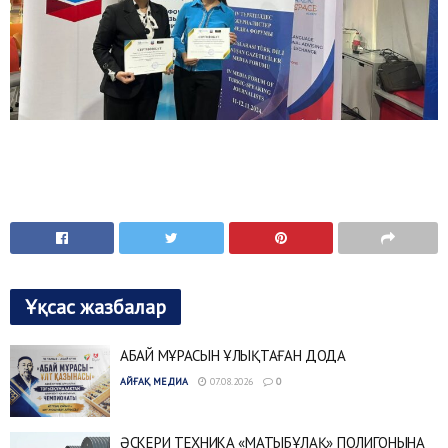
Ұқсас жазбалар
АБАЙ МҰРАСЫН ҰЛЫҚТАҒАН ДОДА
АЙҒАҚ МЕДИА
07.08.2026
0
ӘСКЕРИ ТЕХНИКА «МАТЫБҰЛАҚ» ПОЛИГОНЫНА