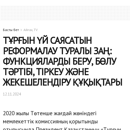
Басты бет
Айғақ TV
ТҰРҒЫН ҮЙ САЯСАТЫН
РЕФОРМАЛАУ ТУРАЛЫ ЗАҢ:
ФУНКЦИЯЛАРДЫ БЕРУ, БӨЛУ
ТӘРТІБІ, ТІРКЕУ ЖӘНЕ
ЖЕКЕШЕЛЕНДІРУ ҚҰҚЫҚТАРЫ
12.11.2024
2020 жылы Төтенше жағдай жөніндегі
мемлекеттік комиссияның қорытынды
отырысында Президент Қазақстанның «Тұрғын