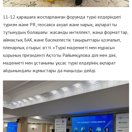
11-12 қарашаға жоспарланған форумда түркі елдеріндегі
туризм және PR, геосаяси ахуал және нарық, ақпаратты
тұтынудың болашағы: жасанды интеллект, жаңа форматтар,
аймақтық БАҚ және бәсекелестік тақырыптары қозғалып,
пленарлық отырыс өтті. «Түркі мәдениеті мен мұрасы»
қорының президенті Ақтоты Райымқұлова ділі мен діні,
мәдениеті мен ұстанымы ұқсас түркі елдерінің ақпарат
айдынындағы жұмыстары да маңызды дейді.