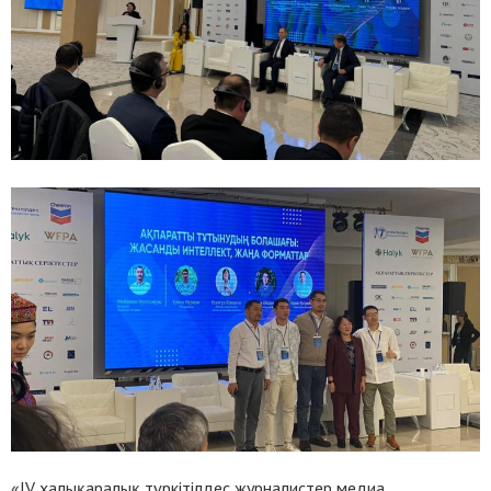
«IV халықаралық түркітілдес журналистер медиа