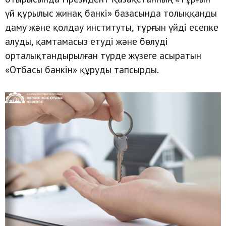
үй құрылыс жинақ банкі» базасында толыққанды
даму және қолдау институты, тұрғын үйді есепке
алуды, қамтамасыз етуді және бөлуді
орталықтандырылған түрде жүзеге асыратын
«Отбасы банкін» құруды тапсырды.