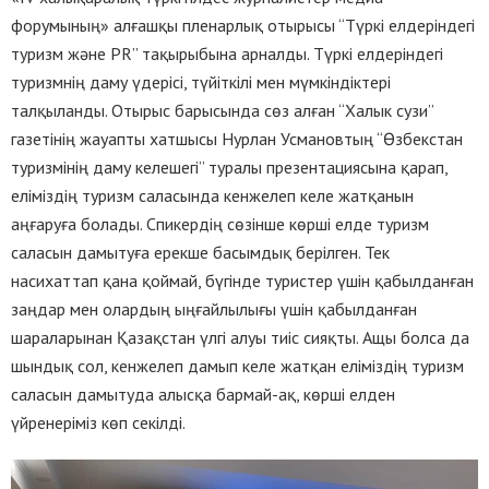
форумының» алғашқы пленарлық отырысы “Түркі елдеріндегі
туризм және PR” тақырыбына арналды. Түркі елдеріндегі
туризмнің даму үдерісі, түйіткілі мен мүмкіндіктері
талқыланды. Отырыс барысында сөз алған “Халык сузи”
газетінің жауапты хатшысы Нурлан Усмановтың “Өзбекстан
туризмінің даму келешегі” туралы презентациясына қарап,
еліміздің туризм саласында кенжелеп келе жатқанын
аңғаруға болады. Спикердің сөзінше көрші елде туризм
саласын дамытуға ерекше басымдық берілген. Тек
насихаттап қана қоймай, бүгінде туристер үшін қабылданған
заңдар мен олардың ыңғайлылығы үшін қабылданған
шараларынан Қазақстан үлгі алуы тиіс сияқты. Ащы болса да
шындық сол, кенжелеп дамып келе жатқан еліміздің туризм
саласын дамытуда алысқа бармай-ақ, көрші елден
үйренеріміз көп секілді.