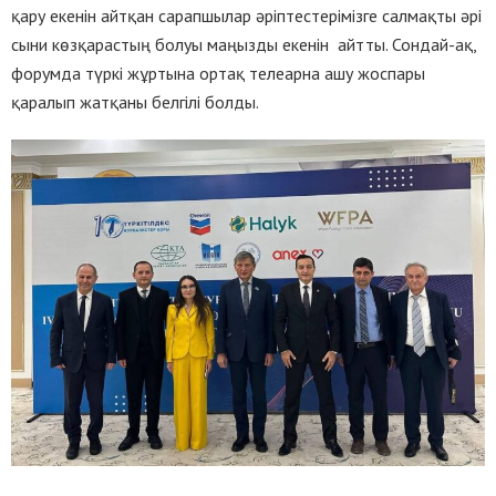
қару екенін айтқан сарапшылар әріптестерімізге салмақты әрі
сыни көзқарастың болуы маңызды екенін айтты. Сондай-ақ,
форумда түркі жұртына ортақ телеарна ашу жоспары
қаралып жатқаны белгілі болды.