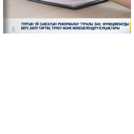
ҚР Парламенті а.ж. қазан айында «Қазақстан
Республикасының кейбір заңнамалық актілеріне
тұрғын үй саясатын реформалау мәселелері
бойынша өзгерістер мен толықтырулар енгізу
туралы» Заңды қабылдады.
Келесі кезекте Өнеркәсіп және құрылыс
министрлігі тұрғын үй саясатын реформалау
туралы заң әзірледі. Алайда Заң Президент қол