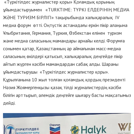
«Түркітілдес журналистер қоры» Қоғамдық қорының
ұйымдастыруымен «TURKTIME: ТҮРКІ ЕЛДЕРІНІҢ МЕДИА
ЖӘНЕ ТУРИЗМ БІРЛІГІ» тақырыбында халықаралық IV
медиа форум өтті. Оңтүстік астанадағы еркін пікір алаңына
Ұлыбритания, Германия, Түркия, Өзбекстан елінен туризм
және медиа саласының мамандары арнайы келді. Форумға
сонымен қатар, Қазақстанның әр аймағынан масс-медиа
саласының өкілдері қатысып, халықаралық деңгейде пікір
айтып жүрген кәсіби мамандардан сабақ алды. Шараны
ұйымдастырушы «Түркітілдес журналистер қоры».
Құрылғанына 10 жыл толған қоғамдық қордың президенті
Нәзия Жоямергенқызы қазақ тілді журналистердің кәсіби
білігін арттырып, әлемдік деңгейге шығару басты мақсатымыз
дейді.