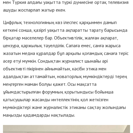
мен Түркия алдағы уақытта түркі дүниесіне ортақ телевизия
ашуды жоспарлап жатыр екен.
Цифрлық технологияның көз ілеспес қарқынмен дамып
кеткені сонша, қазіргі уақытта ақпаратты тарату барысында
бірқатар мәселелер бар. Объективтілік, жалған ақпарат,
цензура, қаржылық тәуелділік. Сапаға емес, санға жарыса
жазатын медиа құралдар бұл арқылы қоғамдық санаға теріс
әсер етуі мүмкін. Сондықтан журналист шынайы әрі
объективті пікірінен айнымайтын, кәсіби этика мен
адалдықтан аттамайтын, новаторлық мүмкіндіктерді терең
меңгерген маман болуы қажет. Осы мақсатта
ұйымдастырылған форумның қорытындысы бойынша
қатысушылар жасанды интеллектінің қол жеткізген
мүмкіндіктері және журналистік этиканы сақтау жолындағы
маңызды қадамдарды нақтылады.