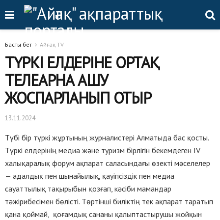
Басты бет
Айғақ TV
ТҮРКІ ЕЛДЕРІНЕ ОРТАҚ
ТЕЛЕАРНА АШУ
ЖОСПАРЛАНЫП ОТЫР
13.11.2024
Түбі бір түркі жұртының журналистері Алматыда бас қосты.
Түркі елдерінің медиа және туризм бірлігін бекемдеген IV
халықаралық форум ақпарат саласындағы өзекті мәселелер
— адалдық пен шынайылық, қауіпсіздік пен медиа
сауаттылық тақырыбын қозғап, кәсіби мамандар
тәжірибесімен бөлісті. Төртінші биліктің тек ақпарат таратып
қана қоймай, қоғамдық сананы қалыптастырушы жойқын