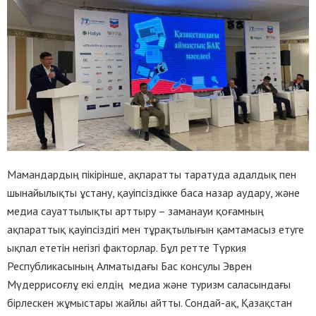
Мамандардың пікірінше, ақпаратты таратуда адалдық пен
шынайылықты ұстану, қауіпсіздікке баса назар аудару, және
медиа сауаттылықты арттыру – заманауи қоғамның
ақпараттық қауіпсіздігі мен тұрақтылығын қамтамасыз етуге
ықпал ететін негізгі факторлар. Бұл ретте Түркия
Республикасының Алматыдағы Бас консулы Эврен
Мүдеррисоғлұ екі елдің медиа және туризм саласындағы
бірлескен жұмыстары жайлы айтты. Сондай-ақ, Қазақстан