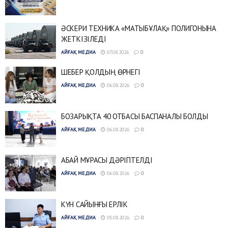
ӘСКЕРИ ТЕХНИКА «МАТЫБҰЛАҚ» ПОЛИГОНЫНА
ЖЕТКІЗІЛЕДІ
АЙҒАҚ МЕДИА
07.08.2026
0
ШЕБЕР ҚОЛДЫҢ ӨРНЕГІ
АЙҒАҚ МЕДИА
06.08.2026
0
БОЗАРЫҚТА 40 ОТБАСЫ БАСПАНАЛЫ БОЛДЫ
АЙҒАҚ МЕДИА
06.08.2026
0
АБАЙ МҰРАСЫ ДӘРІПТЕЛДІ
АЙҒАҚ МЕДИА
06.08.2026
0
КҮН САЙЫНҒЫ ЕРЛІК
АЙҒАҚ МЕДИА
05.08.2026
0