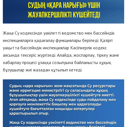
Жаңа Су кодексінде уәкілетті ведомство мен бассейндік
инспекцияларға қадағалау функциялары беріледі. Қазіргі
уақытта бассейндік инспекциялар Кәсіпкерлік кодекс
аясында тексеріс жүргізеді. Алайда, жоспарлау, тіркеу және
хабарлау процесі ұзаққа созылуына байланысты құқық
бұзушылар жиі жазадан құтылып кетеді.