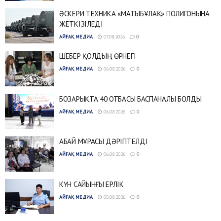
ӘСКЕРИ ТЕХНИКА «МАТЫБҰЛАҚ» ПОЛИГОНЫНА
ЖЕТКІЗІЛЕДІ
АЙҒАҚ МЕДИА
07.08.2026
0
ШЕБЕР ҚОЛДЫҢ ӨРНЕГІ
АЙҒАҚ МЕДИА
06.08.2026
0
БОЗАРЫҚТА 40 ОТБАСЫ БАСПАНАЛЫ БОЛДЫ
АЙҒАҚ МЕДИА
06.08.2026
0
АБАЙ МҰРАСЫ ДӘРІПТЕЛДІ
АЙҒАҚ МЕДИА
06.08.2026
0
КҮН САЙЫНҒЫ ЕРЛІК
АЙҒАҚ МЕДИА
05.08.2026
0