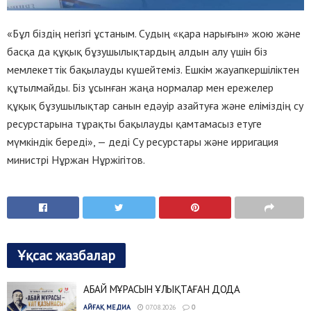
«Бұл біздің негізгі ұстаным. Судың «қара нарығын» жою және
басқа да құқық бұзушылықтардың алдын алу үшін біз
мемлекеттік бақылауды күшейтеміз. Ешкім жауапкершіліктен
құтылмайды. Біз ұсынған жаңа нормалар мен ережелер
құқық бұзушылықтар санын едәуір азайтуға және еліміздің су
ресурстарына тұрақты бақылауды қамтамасыз етуге
мүмкіндік береді», — деді Су ресурстары және ирригация
министрі Нұржан Нұржігітов.
Ұқсас жазбалар
АБАЙ МҰРАСЫН ҰЛЫҚТАҒАН ДОДА
АЙҒАҚ МЕДИА
07.08.2026
0