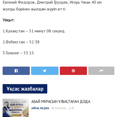
Евгений Федоров, Дмитрий Груздев, Игорь Чжан 40 км
жолды бәрінен жылдам жүріп өтті.
Уақыт:
1.Қазақстан – 51 минут 08 секунд.
2.Өзбекстан – 52:38
3.Гонконг – 53:15.
Ұқсас жазбалар
АБАЙ МҰРАСЫН ҰЛЫҚТАҒАН ДОДА
АЙҒАҚ МЕДИА
07.08.2026
0