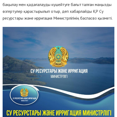
бақылау мен қадағалауды күшейтуге бағытталған маңызды
өзгертулер қарастырылып отыр, деп хабарлайды ҚР Су
ресурстары және ирригация Министрлігінің баспасөз қызметі.