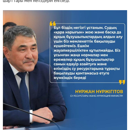
шарттары мен негіздерін енгізеді.