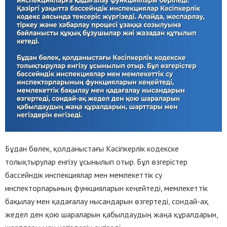
Бұдан бөлек, қолданыстағы Кәсіпкерлік кодекске
толықтырулар енгізу ұсынылып отыр. Бұл өзгерістер
бассейндік инспекциялар мен мемлекеттік су
инспекторларының функцияларын кеңейтеді, мемлекеттік
бақылау мен қадағалау нысандарын өзгертеді, сондай-ақ
жедел ден қою шараларын қабылдаудың жаңа құралдарын,