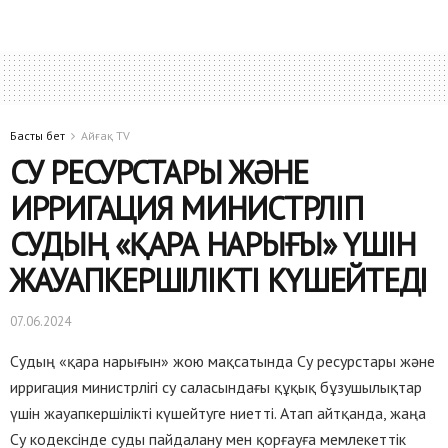
Басты бет
Айғақ TV
СУ РЕСУРСТАРЫ ЖӘНЕ
ИРРИГАЦИЯ МИНИСТРЛІГІ
СУДЫҢ «ҚАРА НАРЫҒЫ» ҮШІН
ЖАУАПКЕРШІЛІКТІ КҮШЕЙТЕДІ
07.06.2024
Судың «қара нарығын» жою мақсатында Су ресурстары және
ирригация министрлігі су саласындағы құқық бұзушылықтар
үшін жауапкершілікті күшейтуге ниетті. Атап айтқанда, жаңа
Су кодексінде суды пайдалану мен қорғауға мемлекеттік