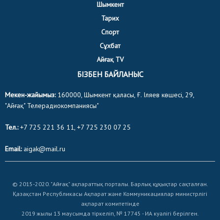
Шымкент
Тарих
Спорт
Сұхбат
Айғақ TV
БІЗБЕН БАЙЛАНЫС
Мекен-жайымыз:
160000, Шымкент қаласы, Ғ. Іляев көшесі, 29,
"Айғақ" Телерадиокомпаниясы"
Тел.:
+7 725 221 36 11, +7 725 230 07 25
Email:
aigak@mail.ru
© 2015-2020. "Айғақ" ақпараттық порталы. Барлық құқықтар сақталған.
Қазақстан Республикасы Ақпарат және Коммуникациялар министрлігі
ақпарат комитетінде
2019 жылы 13 маусымда тіркеліп, № 17745 - ИА куәлігі берілген.