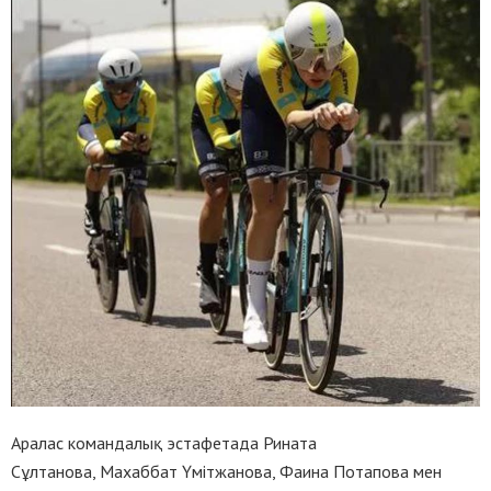
Аралас командалық эстафетада Рината
Сұлтанова, Махаббат Үмітжанова, Фаина Потапова мен