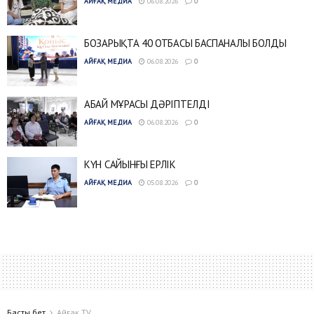
АЙҒАҚ МЕДИА
06.08.2026
0
БОЗАРЫҚТА 40 ОТБАСЫ БАСПАНАЛЫ БОЛДЫ
АЙҒАҚ МЕДИА
06.08.2026
0
АБАЙ МҰРАСЫ ДӘРІПТЕЛДІ
АЙҒАҚ МЕДИА
06.08.2026
0
КҮН САЙЫНҒЫ ЕРЛІК
АЙҒАҚ МЕДИА
05.08.2026
0
Басты бет
Айғақ TV