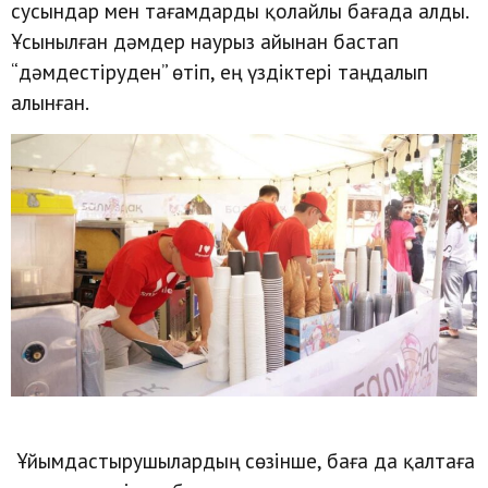
сусындар мен тағамдарды қолайлы бағада алды.
Ұсынылған дәмдер наурыз айынан бастап
“дәмдестіруден” өтіп, ең үздіктері таңдалып
алынған.
Ұйымдастырушылардың сөзінше, баға да қалтаға