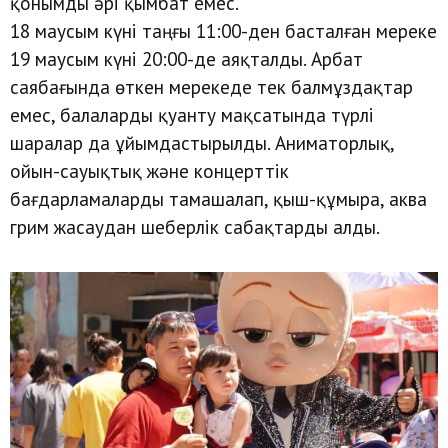
қонымды әрі қымбат емес.
18 маусым күні таңғы 11:00-ден басталған мереке
19 маусым күні 20:00-де аяқталды. Арбат
саябағында өткен мерекеде тек балмұздақтар
емес, балаларды қуанту мақсатында түрлі
шаралар да ұйымдастырылды. Аниматорлық,
ойын-сауықтық және концерттік
бағдарламаларды тамашалап, қыш-құмыра, аква
грим жасаудан шеберлік сабақтарды алды.