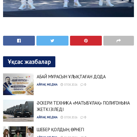
Ұқсас жазбалар
АБАЙ МҰРАСЫН ҰЛЫҚТАҒАН ДОДА
АЙҒАҚ МЕДИА
07.08.2026
0
ӘСКЕРИ ТЕХНИКА «МАТЫБҰЛАҚ» ПОЛИГОНЫНА
ЖЕТКІЗІЛЕДІ
АЙҒАҚ МЕДИА
07.08.2026
0
ШЕБЕР ҚОЛДЫҢ ӨРНЕГІ