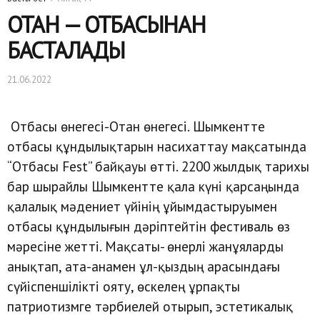
ОТАН — ОТБАСЫНАН
БАСТАЛАДЫ
21.06.2022
Отбасы өнегесі-Отан өнегесі. Шымкентте
отбасы құндылықтарын насихаттау мақсатында
“Отбасы Fest” байқауы өтті. 2200 жылдық тарихы
бар шырайлы Шымкентте қала күні қарсаңында
қалалық мәдениет үйінің ұйымдастыруымен
отбасы құндылығын дәріптейтін фестиваль өз
мәресіне жетті. Мақсаты- өнерлі жанұяларды
анықтап, ата-анамен ұл-қыздың арасындағы
сүйіспеншілікті ояту, өскелең ұрпақты
патриотизмге тәрбиелей отырып, эстетикалық