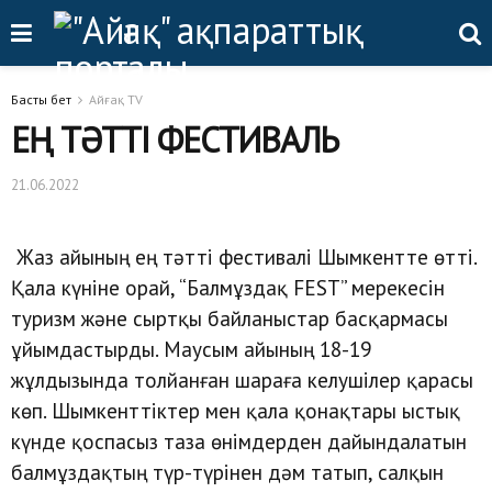
Басты бет
Айғақ TV
ЕҢ ТӘТТІ ФЕСТИВАЛЬ
21.06.2022
Жаз айының ең тәтті фестивалі Шымкентте өтті.
Қала күніне орай, “Балмұздақ FEST” мерекесін
туризм және сыртқы байланыстар басқармасы
ұйымдастырды. Маусым айының 18-19
жұлдызында толйанған шараға келушілер қарасы
көп. Шымкенттіктер мен қала қонақтары ыстық
күнде қоспасыз таза өнімдерден дайындалатын
балмұздақтың түр-түрінен дәм татып, салқын