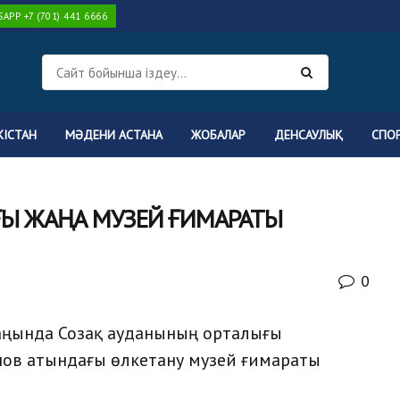
PP +7 (701) 441 6666
КІСТАН
МӘДЕНИ АСТАНА
ЖОБАЛАР
ДЕНСАУЛЫҚ
СПО
Ы ЖАҢА МУЗЕЙ ҒИМАРАТЫ
0
саңында Созақ ауданының орталығы
ов атындағы өлкетану музей ғимараты