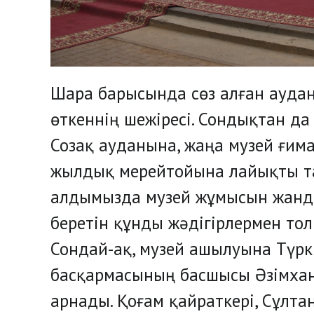
Шара барысында сөз алған аудан
өткеннің шежіресі. Сондықтан да
Созақ ауданына, жаңа музей ғима
жылдық мерейтойына лайықты тар
алдымызда музей жұмысын жанд
беретін құнды жәдігірлермен тол
Сондай-ақ, музей ашылуына Түр
басқармасының басшысы Әзімхан
арнады. Қоғам қайраткері, Сұлта