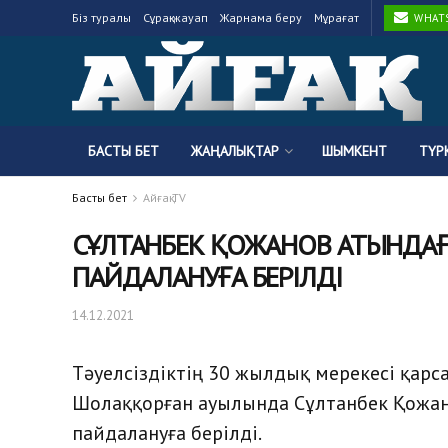
Біз туралы
Сұрақ-жауап
Жарнама беру
Мұрағат
WHATSA
БАСТЫ БЕТ
ЖАҢАЛЫҚТАР
ШЫМКЕНТ
ТҮР
Басты бет
Айғақ TV
СҰЛТАНБЕК ҚОЖАНОВ АТЫНДАҒ
ПАЙДАЛАНУҒА БЕРІЛДІ
14.12.2021
Тәуелсіздіктің 30 жылдық мерекесі қар
Шолаққорған ауылында Сұлтанбек Қожан
пайдалануға берілді.