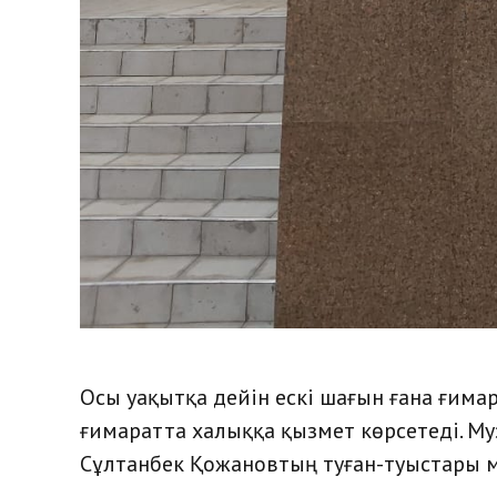
Осы уақытқа дейін ескі шағын ғана ғимар
ғимаратта халыққа қызмет көрсетеді. М
Сұлтанбек Қожановтың туған-туыстары м