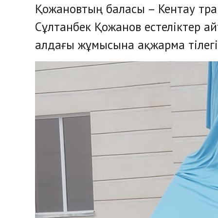
Қожановтың баласы – Кентау тр
Сұлтанбек Қожанов естеліктер ай
алдағы жұмысына ақжарма тілегін