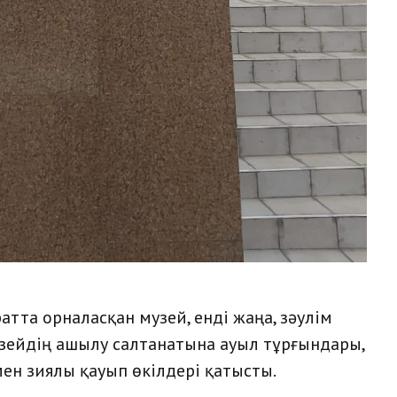
атта орналасқан музей, енді жаңа, зәулім
узейдің ашылу салтанатына ауыл тұрғындары,
ен зиялы қауып өкілдері қатысты.