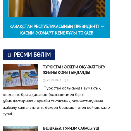
ҚАЗАҚСТАН РЕСПУБЛИКАСЫНЫҢ ПРЕЗИДЕНТІ —
ҚАСЫМ-ЖОМАРТ КЕМЕЛҰЛЫ ТОҚАЕВ
РЕСМИ БӨЛІМ
ТҮРКІСТАН: ӘСКЕРИ ОҚУ-ЖАТТЫҒУ
ЖИЫНЫ ҚОРЫТЫНДАЛДЫ
30.10.2021
0
Түркістан облысында аумақтық
қорғаныс бригадасының бөлімшесімен бірге
ұйымдастырылған арнайы тактикалық оқу-жаттығуының
жабылу салтанаты өтті. Әскери борышын өтеп қойған, қазір
түрлі...
Ө.ШӨКЕЕВ: ТУРИЗМ САЛАСЫ ҮШ