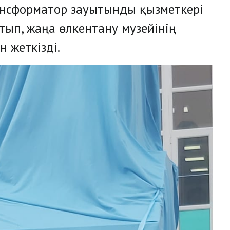
ансформатор зауытынды қызметкері
тып, жаңа өлкентану музейінің
 жеткізді.