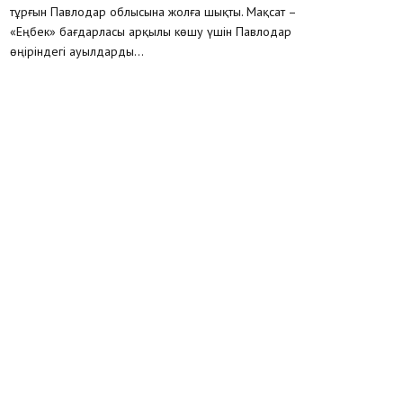
тұрғын Павлодар облысына жолға шықты. Мақсат –
«Еңбек» бағдарласы арқылы көшу үшін Павлодар
өңіріндегі ауылдарды...