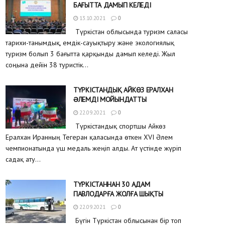
БАҒЫТТА ДАМЫП КЕЛЕДІ
13.10.2021
0
Түркістан облысында туризм саласы
тарихи-танымдық, емдік-сауықтыру және экологиялық
туризм болып 3 бағытта қарқынды дамып келеді. Жыл
соңына дейін 38 туристік...
ТҮРКІСТАНДЫҚ АЙКӨЗ ЕРАЛХАН
ƏЛЕМДІ МОЙЫНДАТТЫ
22.09.2021
0
Түркістандық спортшы Айкөз
Ералхан Иранның Тегеран қаласында өткен XVI Әлем
чемпионатында үш медаль жеңіп алды. Ат үстінде жүріп
садақ ату...
ТҮРКІСТАННАН 30 АДАМ
ПАВЛОДАРҒА ЖОЛҒА ШЫҚТЫ
22.09.2021
0
Бүгін Түркістан облысынан бір топ