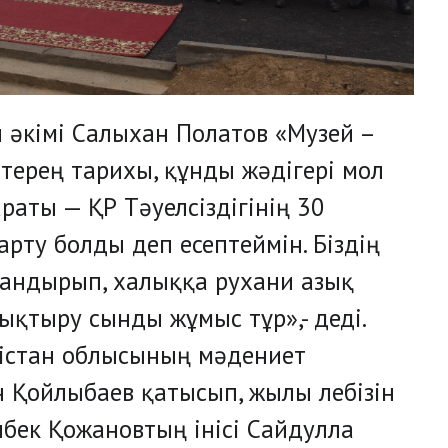
 әкімі Салыхан Полатов «Музей –
 терең тарихы, құнды жәдігері мол
раты — ҚР Тәуелсіздігінің 30
ту болды деп есептеймін. Біздің
андырып, халыққа рухани азық
ықтыру сынды жұмыс тұр»,- деді.
кістан облысының мәдениет
 Қойлыбаев қатысып, жылы лебізін
нбек Қожановтың інісі Сайдулла