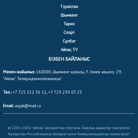
Түркістан
Шымкент
Тарих
Спорт
Сұхбат
Айғақ TV
БІЗБЕН БАЙЛАНЫС
Мекен-жайымыз:
160000, Шымкент қаласы, Ғ. Іляев көшесі, 29,
"Айғақ" Телерадиокомпаниясы"
Тел.:
+7 725 221 36 11, +7 725 230 07 25
Email:
aigak@mail.ru
© 2015-2020. "Айғақ" ақпараттық порталы. Барлық құқықтар сақталған.
Қазақстан Республикасы Ақпарат және Коммуникациялар министрлігі