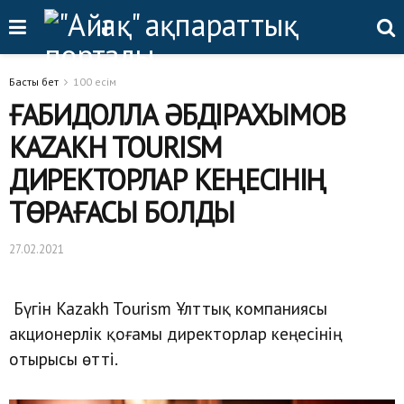
Басты бет
100 есім
ҒАБИДОЛЛА ӘБДІРАХЫМОВ
KAZAKH TOURISM
ДИРЕКТОРЛАР КЕҢЕСІНІҢ
ТӨРАҒАСЫ БОЛДЫ
27.02.2021
Бүгін Kazakh Tourism Ұлттық компаниясы
акционерлік қоғамы директорлар кеңесінің
отырысы өтті.