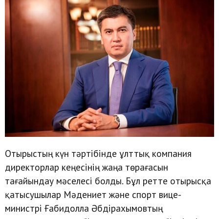
Отырыстың күн тәртібінде ұлттық компания
директорлар кеңесінің жаңа төрағасын
тағайындау мәселесі болды. Бұл ретте отырысқа
қатысушылар Мәдениет және спорт вице-
министрі Ғабидолла Әбдірахымовтың