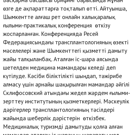
өзге де ақпараттарға тоқталып өтті. Айтуынша,
Шымкентте алғаш рет онлайн халықаралық
ғылыми-практикалық конференция өткізу
жоспарланған. Конференцияда Ресей
Федерациясындағы трансплантологияның өзекті
мәселелері және Шымкенттегі қызметті дамыту
жайы талқыланбақ. Аталған іс-шара аясында
шетелден медицина мамандары келеді деп
күтілуде. Кәсіби біліктілікті шыңдап, тәжірибе
алмасу үшін арнайы шақырылған мамандар әйгілі
Склифосовский атындағы жедел жәрдем ғылыми-
зерттеу институтының қызметкерлері. Мәскеулік
дәрігерлер трансплантологияның тәсілдері
жайында шеберлік дәрістерін өткізбек.
Медициналық туризмді дамытуды қолға алған
мамандар аталған іс шараның шарапаты мол