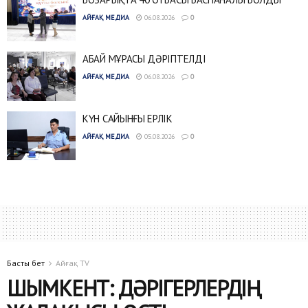
АЙҒАҚ МЕДИА
06.08.2026
0
АБАЙ МҰРАСЫ ДӘРІПТЕЛДІ
АЙҒАҚ МЕДИА
06.08.2026
0
КҮН САЙЫНҒЫ ЕРЛІК
АЙҒАҚ МЕДИА
05.08.2026
0
Басты бет
Айғақ TV
ШЫМКЕНТ: ДӘРІГЕРЛЕРДІҢ