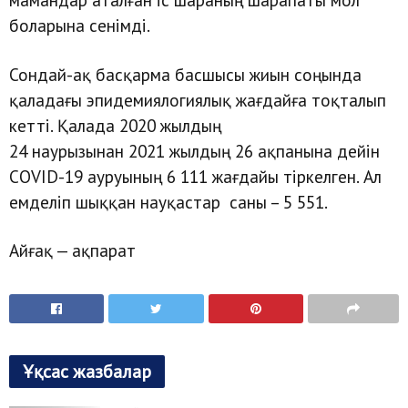
боларына сенімді.
Сондай-ақ басқарма басшысы жиын соңында
қаладағы эпидемиялогиялық жағдайға тоқталып
кетті. Қалада 2020 жылдың
24 наурызынан 2021 жылдың 26 ақпанына дейін
COVID-19 ауруының 6 111 жағдайы тіркелген. Ал
емделіп шыққан науқастар саны – 5 551.
Айғақ — ақпарат
Ұқсас жазбалар