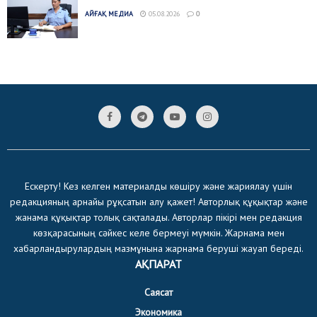
АЙҒАҚ МЕДИА
05.08.2026
0
Ескерту! Кез келген материалды көшіру және жариялау үшін
редакцияның арнайы рұқсатын алу қажет! Авторлық құқықтар және
жанама құқықтар толық сақталады. Авторлар пікірі мен редакция
көзқарасының сәйкес келе бермеуі мүмкін. Жарнама мен
хабарландырулардың мазмұнына жарнама беруші жауап береді.
АҚПАРАТ
Саясат
Экономика