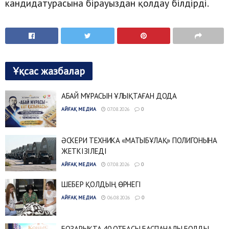
кандидатурасына бірауыздан қолдау білдірді.
Ұқсас жазбалар
АБАЙ МҰРАСЫН ҰЛЫҚТАҒАН ДОДА
АЙҒАҚ МЕДИА
07.08.2026
0
ӘСКЕРИ ТЕХНИКА «МАТЫБҰЛАҚ» ПОЛИГОНЫНА
ЖЕТКІЗІЛЕДІ
АЙҒАҚ МЕДИА
07.08.2026
0
ШЕБЕР ҚОЛДЫҢ ӨРНЕГІ
АЙҒАҚ МЕДИА
06.08.2026
0
БОЗАРЫҚТА 40 ОТБАСЫ БАСПАНАЛЫ БОЛДЫ