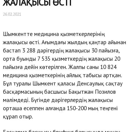
ЖАЛАҚЫСЫ ӨСТІ
26.02.2021
Шымкентте медицина қызметкерлерінің
жалақысы өсті. Ағымдағы жылдың қаңтар айынан
бастап 3 288 дәрігердің жалақысы 30 пайызға,
орта буынды 7 535 қызметкердің жалақысы 20
пайызға дейін көтерілген. Жалпы саны 10 824
медицина қызметкерінің айлық табысы артқан.
Бұл туралы Шымкент қаласы Денсаулық сақтау
басқармасының басшысы Бақытжан Позилов
мәлімдеді. Бүгінде дәрігерлердің жалақысы
орташа есеппен алғанда 150-200 мың теңгені
құрап отыр.
Басқарма басшысы брифинг барысында мұнан