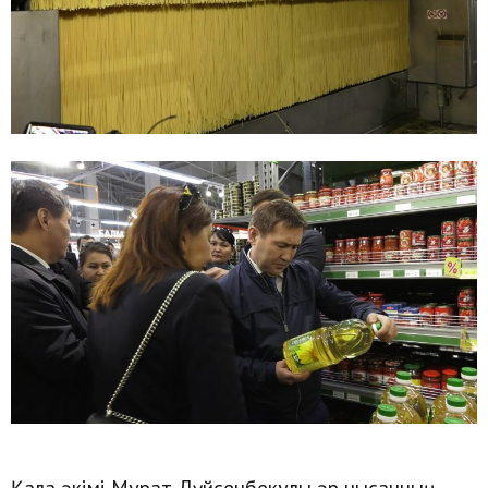
Қала әкімі Мұрат Дүйсенбекұлы әр нысанның