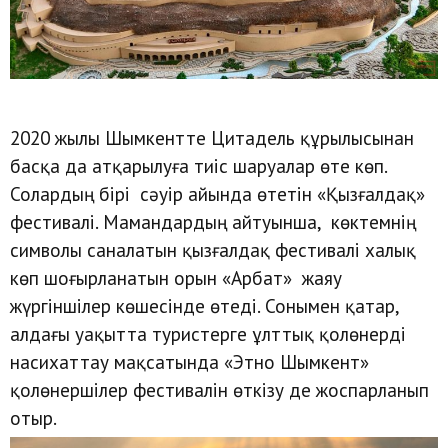
2020 жылы Шымкентте Цитадель құрылысынан
басқа да атқарылуға тиіс шаруалар өте көп.
Солардың бірі сәуір айында өтетін «Қызғалдақ»
фестивалі. Мамандардың айтуынша, көктемнің
символы саналатын қызғалдақ фестивалі халық
көп шоғырланатын орын «Арбат» жаяу
жүргіншілер көшесінде өтеді. Сонымен қатар,
алдағы уақытта туристерге ұлттық қолөнерді
насихаттау мақсатында «Этно Шымкент»
қолөнершілер фестивалін өткізу де жоспарланып
отыр.