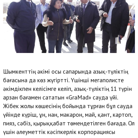
Шымкенттің әкімі осы сапарында азық-түліктің
бағасына да көз жүгіртті. Үшінші мегаполисте
әкімдікпен келісімге келіп, азық-түліктің 11 түрін
арзан бағамен сататын «GraMad» сауда үйі.
Жібек жолы көшесінің бойында тұрған бұл сауда
үйінде күріш, ұн, нан, макарон, май, қант, картоп,
пияз, сәбіз, қырыққабат төмендетілген бағада. Ол
үшін әлеуметтік кәсіпкерлік корпорациясы