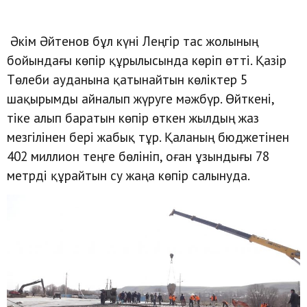
Әкім Әйтенов бұл күні Леңгір тас жолының
бойындағы көпір құрылысында көріп өтті. Қазір
Төлеби ауданына қатынайтын көліктер 5
шақырымды айналып жүруге мәжбүр. Өйткені,
тіке алып баратын көпір өткен жылдың жаз
мезгілінен бері жабық тұр. Қаланың бюджетінен
402 миллион теңге бөлініп, оған ұзындығы 78
метрді құрайтын су жаңа көпір салынуда.