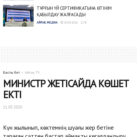
ТҰРҒЫН ҮЙ СЕРТИФИКАТЫНА ӨТІНІМ
ҚАБЫЛДАУ ЖАЛҒАСАДЫ
АЙҒАҚ МЕДИА
05.08.2026
0
Басты бет
Айғақ TV
МИНИСТР ЖЕТІСАЙДА КӨШЕТ
ЕКТІ
11.03.2020
Күн жылынып, көктемнің шуағы жер бетіне
тараған сәттен бастап аймақты көгалдандыру,