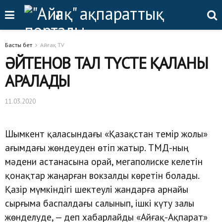
Басты бет
Айғақ TV
ӘЙТЕНОВ ТАЛ ТҮСТЕ ҚАЛАНЫ
АРАЛАДЫ
11.03.2020
Шымкент қаласындағы «Қазақстан темір жолы»
ағымдағы жөндеуден өтіп жатыр. ТМД-ның
мәдени астанасына орай, мегаполиске келетін
қонақтар жаңарған вокзалды көретін болады.
Қазір мүмкіндігі шектеулі жандарға арнайы
сырғыма баспалдағы салынып, ішкі күту залы
жөнделуде, — деп хабарлайды «Айғақ-Ақпарат»