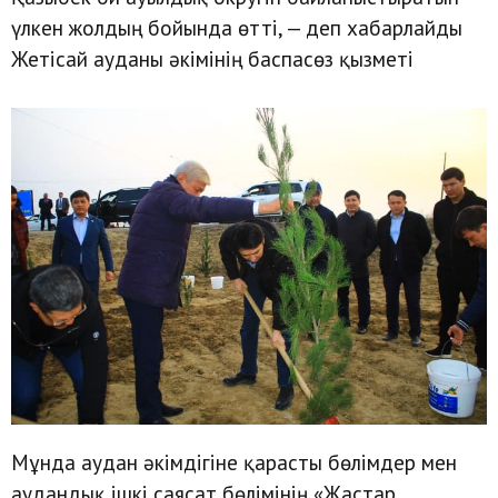
үлкен жолдың бойында өтті, — деп хабарлайды
Жетісай ауданы әкімінің баспасөз қызметі
Мұнда аудан әкімдігіне қарасты бөлімдер мен
аудандық ішкі саясат бөлімінің «Жастар