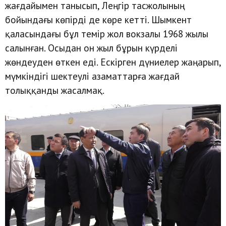
жағдайымен танысып, Леңгір тасжолының
бойындағы көпірді де көре кетті. Шымкент
қаласындағы бұл темір жол вокзалы 1968 жылы
салынған. Осыдан он жыл бұрын күрделі
жөндеуден өткен еді. Ескірген дүниелер жаңарып,
мүмкіндігі шектеулі азаматтарға жағдай
толыққанды жасалмақ.