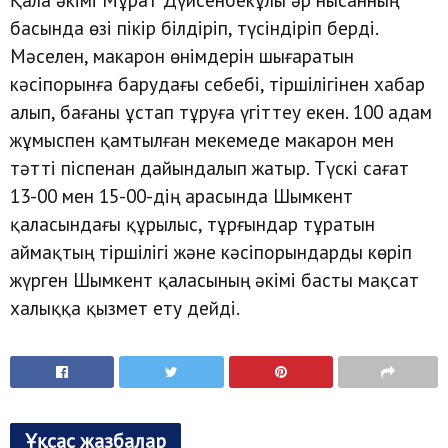
басында өзі пікір білдіріп, түсіндіріп берді.
Мәселен, макарон өнімдерін шығаратын
кәсіпорынға барудағы себебі, тіршілігінен хабар
алып, бағаны ұстап тұруға үгіттеу екен. 100 адам
жұмыспен қамтылған мекемеде макарон мен
тәтті піспенан дайындалып жатыр. Түскі сағат
13-00 мен 15-00-дің арасында Шымкент
қаласындағы құрылыс, тұрғындар тұратын
аймақтың тіршілігі және кәсіпорындарды көріп
жүрген Шымкент қаласының әкімі басты мақсат
халыққа қызмет ету дейді.
Ұқсас жазбалар