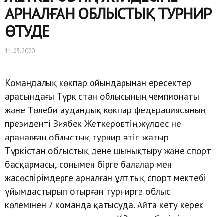
АРНАЛҒАН ОБЛЫСТЫҚ ТУРНИР
ӨТУДЕ
11.03.2020
Командалық көкпар ойындарынан ересектер
арасындағы Түркістан облысының чемпионаты
және Төлеби аудандық көкпар федерациясының
президенті Зиябек Жеткеровтің жүлдесіне
араналған облыстық турнир өтіп жатыр.
Түркістан облыстық дене шынықтыру және спорт
басқармасы, сонымен бірге балалар мен
жасөспірімдерге арналған ұлттық спорт мектебі
ұйымдастырып отырған турнирге облыс
көлемінен 7 команда қатысуда. Айта кету керек