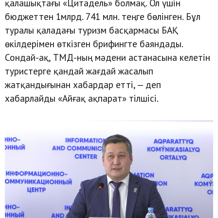
қалашықтағы «Цитадель» болмақ. Ол үшін
бюджеттен 1млрд. 741 млн. теңге бөлінген. Бұл
туралы қаладағы туризм басқармасы БАҚ
өкілдерімен өткізген брифингте баяндады.
Сондай-ақ, ТМД-ның мәдени астанасына келетін
туристерге қандай жағдай жасалып
жатқандығынан хабардар етті, — деп
хабарлайды «Айғақ ақпарат» тілшісі.