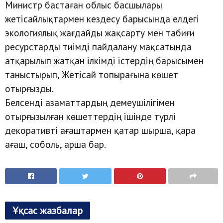
Министр бастаған облыс басшылары
жетісайлықтармен кездесу барысында елдегі
экологиялық жағдайды жақсарту мен табиғи
ресурстарды тиімді пайдалану мақсатында
атқарылып жатқан ілкімді істердің барысымен
таныстырып, Жетісай топырағына көшет
отырғызды.
Белсенді азаматтардың демеушілігімен
отырғызылған көшеттердің ішінде түрлі
декоративті ағаштармен қатар шырша, қара
ағаш, соболь, арша бар.
Ұқсас жазбалар