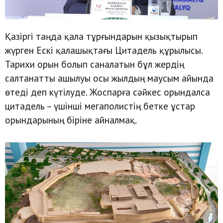
Қазіргі таңда қала тұрғындарын қызықтырып
жүрген Ескі қалашықтағы Цитадель құрылысы.
Тарихи орын болып саналатын бұл жердің
салтанатты ашылуы осы жылдың маусым айында
өтеді деп күтілуде. Жоспарға сәйкес орындалса
цитадель – үшінші мегаполистің бетке ұстар
орындарының біріне айналмақ.