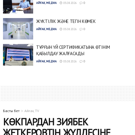
АЙҒАҚ МЕДИА
05.08.2026
0
ЖҮКТІЛІК ЖӘНЕ ТЕГІН КӨМЕК
АЙҒАҚ МЕДИА
05.08.2026
0
ТҰРҒЫН ҮЙ СЕРТИФИКАТЫНА ӨТІНІМ
ҚАБЫЛДАУ ЖАЛҒАСАДЫ
АЙҒАҚ МЕДИА
05.08.2026
0
Басты бет
Айғақ TV
КӨКПАРДАН ЗИЯБЕК
ЖЕТКЕРОВТІҢ ЖҮЛДЕСІНЕ