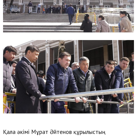
Қала әкімі Мұрат Әйтенов құрылыстың