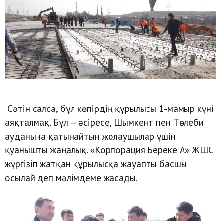
Сәтін салса, бұл көпірдің құрылысы 1-мамыр күні
аяқталмақ. Бұл — әсіресе, Шымкент пен Төлеби
ауданына қатынайтын жолаушылар үшін
қуанышты жаңалық. «Корпорация Береке А» ЖШС
жүргізіп жатқан құрылысқа жауапты басшы
осылай деп мәлімдеме жасады.