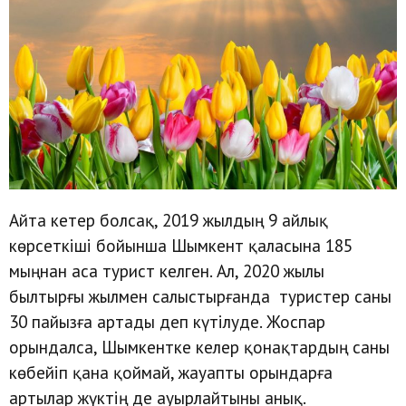
Айта кетер болсақ, 2019 жылдың 9 айлық
көрсеткіші бойынша Шымкент қаласына 185
мыңнан аса турист келген. Ал, 2020 жылы
былтырғы жылмен салыстырғанда туристер саны
30 пайызға артады деп күтілуде. Жоспар
орындалса, Шымкентке келер қонақтардың саны
көбейіп қана қоймай, жауапты орындарға
артылар жүктің де ауырлайтыны анық.