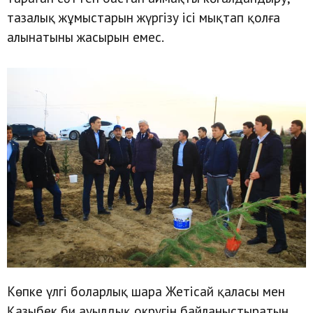
тазалық жұмыстарын жүргізу ісі мықтап қолға
алынатыны жасырын емес.
Көпке үлгі боларлық шара Жетісай қаласы мен
Қазыбек би ауылдық округін байланыстыратын