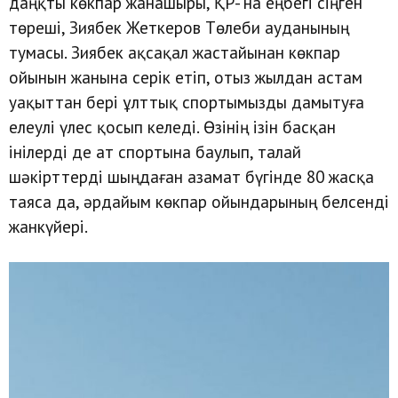
даңқты көкпар жанашыры, ҚР- на еңбегі сіңген
төреші, Зиябек Жеткеров Төлеби ауданының
тумасы. Зиябек ақсақал жастайынан көкпар
ойынын жанына серік етіп, отыз жылдан астам
уақыттан бері ұлттық спортымызды дамытуға
елеулі үлес қосып келеді. Өзінің ізін басқан
інілерді де ат спортына баулып, талай
шәкірттерді шыңдаған азамат бүгінде 80 жасқа
таяса да, әрдайым көкпар ойындарының белсенді
жанкүйері.