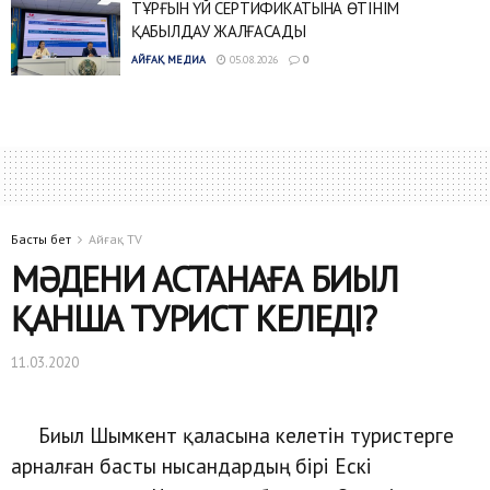
ТҰРҒЫН ҮЙ СЕРТИФИКАТЫНА ӨТІНІМ
ҚАБЫЛДАУ ЖАЛҒАСАДЫ
АЙҒАҚ МЕДИА
05.08.2026
0
Басты бет
Айғақ TV
МӘДЕНИ АСТАНАҒА БИЫЛ
ҚАНША ТУРИСТ КЕЛЕДІ?
11.03.2020
Биыл Шымкент қаласына келетін туристерге
арналған басты нысандардың бірі Ескі