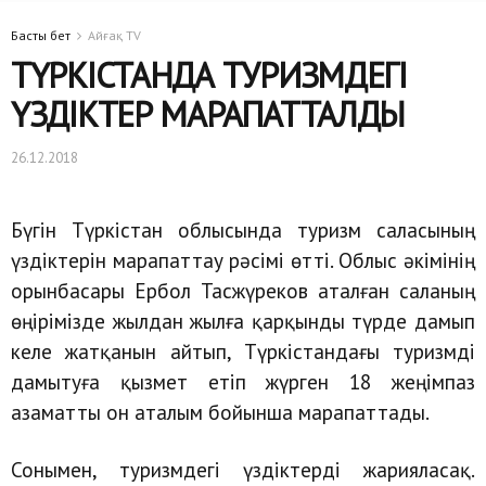
Басты бет
Айғақ TV
ТҮРКІСТАНДА ТУРИЗМДЕГІ
ҮЗДІКТЕР МАРАПАТТАЛДЫ
26.12.2018
Бүгін Түркістан облысында туризм саласының
үздіктерін марапаттау рәсімі өтті. Облыс әкімінің
орынбасары Ербол Тасжүреков аталған саланың
өңірімізде жылдан жылға қарқынды түрде дамып
келе жатқанын айтып, Түркістандағы туризмді
дамытуға қызмет етіп жүрген 18 жеңімпаз
азаматты он аталым бойынша марапаттады.
Сонымен, туризмдегі үздіктерді жарияласақ.