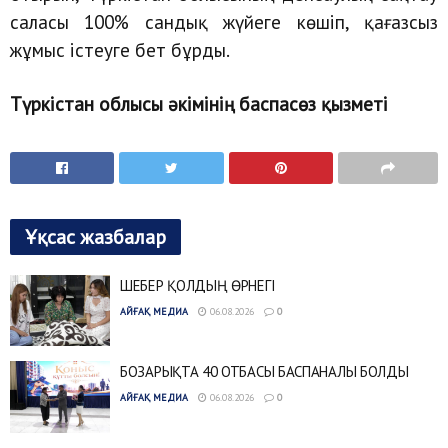
саласы 100% сандық жүйеге көшіп, қағазсыз
жұмыс істеуге бет бұрды.
Түркістан облысы әкімінің баспасөз қызметі
Ұқсас жазбалар
ШЕБЕР ҚОЛДЫҢ ӨРНЕГІ
АЙҒАҚ МЕДИА
06.08.2026
0
БОЗАРЫҚТА 40 ОТБАСЫ БАСПАНАЛЫ БОЛДЫ
АЙҒАҚ МЕДИА
06.08.2026
0