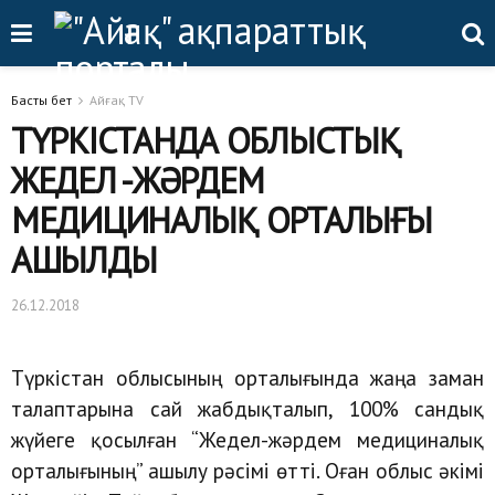
Басты бет
Айғақ TV
ТҮРКІСТАНДА ОБЛЫСТЫҚ
ЖЕДЕЛ -ЖӘРДЕМ
МЕДИЦИНАЛЫҚ ОРТАЛЫҒЫ
АШЫЛДЫ
26.12.2018
Түркістан облысының орталығында жаңа заман
талаптарына сай жабдықталып, 100% сандық
жүйеге қосылған “Жедел-жәрдем медициналық
орталығының” ашылу рәсімі өтті. Оған облыс әкімі