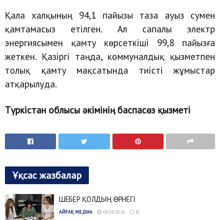
Қала халқының 94,1 пайызы таза ауыз сумен
қамтамасыз етілген. Ал сапалы электр
энергиясымен қамту көрсеткіші 99,8 пайызға
жеткен. Қазіргі таңда, коммуналдық қызметпен
толық қамту мақсатында тиісті жұмыстар
атқарылуда.
Түркістан облысы әкімінің баспасөз қызметі
Ұқсас жазбалар
ШЕБЕР ҚОЛДЫҢ ӨРНЕГІ
АЙҒАҚ МЕДИА
06.08.2026
0