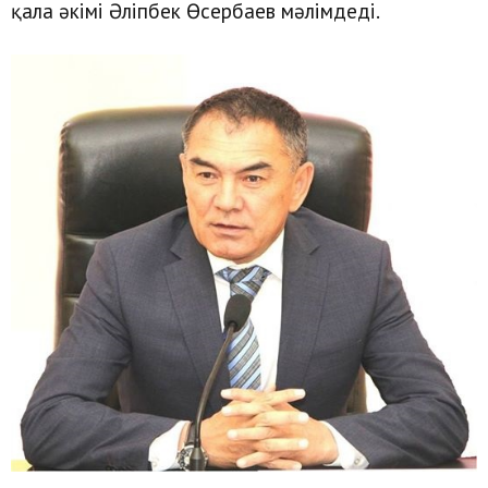
қала әкімі Әліпбек Өсербаев мәлімдеді.