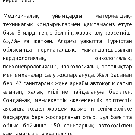
Медициналық ұйымдарды материалдық-
техникалық қондырғылармен қамтамасыз етуге
биыл 8 млрд. теңге бөлініп, жарақталу көрсеткіші
65,7%- ға жеткен. Алдағы уақытта Түркістан
облысында перинаталдық, мамандандырылған
кардиологиялық, онкологиялық,
психоневрологиялық, наркологиялық орталықтар
мен емханалар салу жоспарлануда. Жыл басынан
бері 47 санитарлық және арнайы автокөлік сатып
алынып, халық игілігіне пайдалануға берілген.
Сондай-ақ, мемлекеттік -жекеменшік әріптестік
аясында жедел жәрдем қызметін сенімгерлікке
басқаруға беру жоспарланып отыр. Бұл бағытта
облыс бойынша 150 санитарлық автокөлікпен
қамтамасыз ету көзделуде.