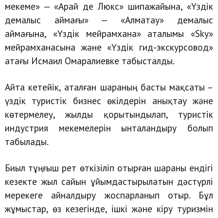
мекеме» — «Арай де Люкс» шипажайына, «Үздік
демалыс аймағы» — «Алматау» демалыс
аймағына, «Үздік мейрамхана» аталымы «Sky»
мейрамханасына және «Үздік гид-экскурсовод»
атағы Исмаил Омаралиевке табысталды.
Айта кетейік, аталған шараның басты мақсаты –
үздік туристік бизнес өкілдерін анықтау және
көтермелеу, жылды қорытындылап, туристік
индустрия мекемелерін ынталандыру болып
табылады.
Биыл тұңғыш рет өткізіліп отырған шараны ендігі
кезекте жыл сайын ұйымдастырылатын дәстүрлі
мерекеге айналдыру жоспарланып отыр. Бұл
жұмыстар, өз кезегінде, ішкі және кіру туризмін