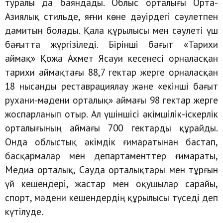
туралы да баяндады. Облыс орталығы Орта-
Азиялық стильде, яғни көне дәуірдегі сәулетпен
дамитын болады. Қала құрылысы мен сәулеті үш
бағытта жүргізіледі. Бірінші бағыт «Тарихи
аймақ» Қожа Ахмет Ясауи кесенесі орналасқан
тарихи аймақтағы 88,7 гектар жерге орналасқан
18 нысанды реставрациялау және «екінші бағыт
рухани-мәдени орталық» аймағы 98 гектар жерге
жоспарланып отыр. Ал үшіншісі әкімшілік-іскерлік
орталығының аймағы 700 гектарды құрайды.
Онда облыстық әкімдік ғимаратынан бастап,
басқармалар мен департаменттер ғимараты,
Медиа орталық, Сауда орталықтары мен тұрғын
үй кешендері, жастар мен оқушылар сарайы,
спорт, мәдени кешендердің құрылысы түседі деп
күтілуде.