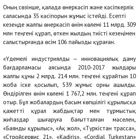
Оның сөзінше, қалада өнеркәсіп және кәсіпкерлік
саласында 35 кәсіпорын жұмыс істейді. Есепті
кезеңде жалпы өнеркәсіп өнім көлемі 11 млрд. 309
млн теңгені құрап, өткен жылдың тиісті кезеңімен
салыстырғанда өсім 106 пайызды құраған.
«Үдемелі индустриялды — инновациялық даму
бағдарламасы аясында 2010-2017 жылдары
жалпы құны 2 млрд. 214 млн. теңгені құрайтын 10
жоба іске қосылып, 539 жұмыс орны ашылды.
Өндірілген өнім көлемі 1 767,2 млн. теңгені құрап
отыр. Бұл жобалардың басым көпшілігі құрылысқа
қажетті құрал жабдықтар мен тұрмыстық
жиһаздар шығаруға бағытталған мәселен,
«Баянды құрылыс», «Ақ жол», «Түркістан трасса»,
«Стройсервис 21», «Кadiris», «Cordial Turkestan»