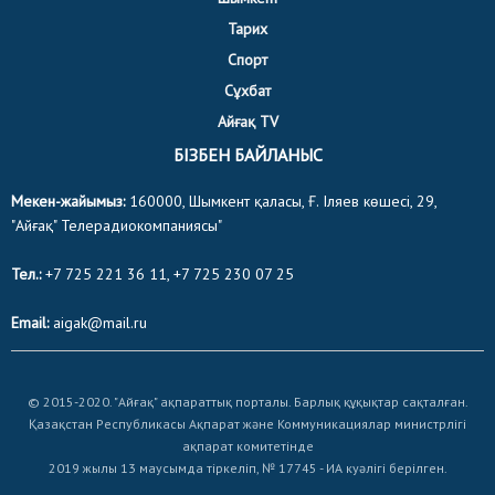
Тарих
Спорт
Сұхбат
Айғақ TV
БІЗБЕН БАЙЛАНЫС
Мекен-жайымыз:
160000, Шымкент қаласы, Ғ. Іляев көшесі, 29,
"Айғақ" Телерадиокомпаниясы"
Тел.:
+7 725 221 36 11, +7 725 230 07 25
Email:
aigak@mail.ru
© 2015-2020. "Айғақ" ақпараттық порталы. Барлық құқықтар сақталған.
Қазақстан Республикасы Ақпарат және Коммуникациялар министрлігі
ақпарат комитетінде
2019 жылы 13 маусымда тіркеліп, № 17745 - ИА куәлігі берілген.