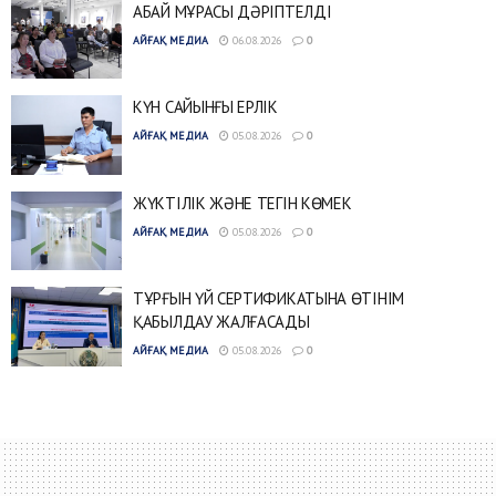
АБАЙ МҰРАСЫ ДӘРІПТЕЛДІ
АЙҒАҚ МЕДИА
06.08.2026
0
КҮН САЙЫНҒЫ ЕРЛІК
АЙҒАҚ МЕДИА
05.08.2026
0
ЖҮКТІЛІК ЖӘНЕ ТЕГІН КӨМЕК
АЙҒАҚ МЕДИА
05.08.2026
0
ТҰРҒЫН ҮЙ СЕРТИФИКАТЫНА ӨТІНІМ
ҚАБЫЛДАУ ЖАЛҒАСАДЫ
АЙҒАҚ МЕДИА
05.08.2026
0