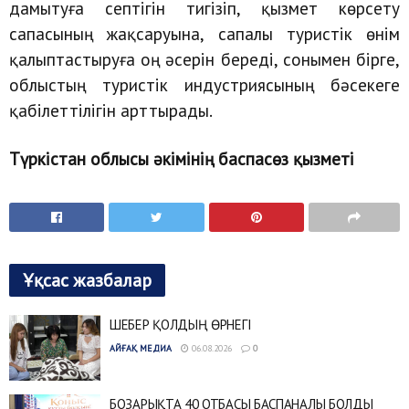
дамытуға септігін тигізіп, қызмет көрсету
сапасының жақсаруына, сапалы туристік өнім
қалыптастыруға оң әсерін береді, сонымен бірге,
облыстың туристік индустриясының бәсекеге
қабілеттілігін арттырады.
Түркістан облысы әкімінің баспасөз қызметі
Ұқсас жазбалар
ШЕБЕР ҚОЛДЫҢ ӨРНЕГІ
АЙҒАҚ МЕДИА
06.08.2026
0
БОЗАРЫҚТА 40 ОТБАСЫ БАСПАНАЛЫ БОЛДЫ