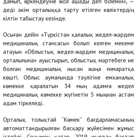
дамып, өркендеуіне жол ашады деп білемін», —
деді әкім орталыққа тарту етілген көліктердің
кілтін табыстау кезінде.
Осыған дейін «Түркістан қалалық жедел-жәрдем
медициналық стансасы» болып келген мекеме
атауын «Облыстық жедел-жәрдем медициналық
орталығына» ауыстырып, облыстық мәртебеге ие
болған медициналық нысан жаңа ғимаратқа
көшті. Облыс аумағында тәулігіне емханалық
көмекке қаралатын 34 мың адамға жедел
медициналық көмекке жүгінетін 5 мыңнан астам
адам тіркеледі.
Орталық толықтай “Көмек” бағдарламасының
автоматтандырылған басқару жүйесімен жұмыс
істейді. Сонымен қатар, 2019 жылдан бастап