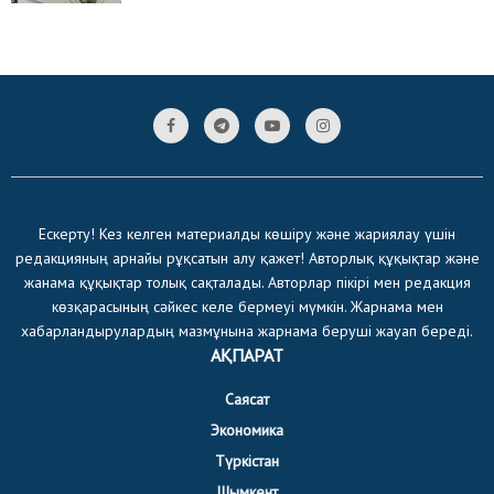
Ескерту! Кез келген материалды көшіру және жариялау үшін
редакцияның арнайы рұқсатын алу қажет! Авторлық құқықтар және
жанама құқықтар толық сақталады. Авторлар пікірі мен редакция
көзқарасының сәйкес келе бермеуі мүмкін. Жарнама мен
хабарландырулардың мазмұнына жарнама беруші жауап береді.
АҚПАРАТ
Саясат
Экономика
Түркістан
Шымкент