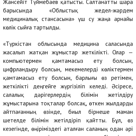
Жансейіт Түймебаев қатысты. Салтанатты шара
барысында «Облыстық жедел-жәрдем
медициналық стансасына» үш су жаңа арнайы
көлік сыйға тартылды.
«Түркістан облысында медицина саласында
жасалып жатқан жұмыстар жеткілікті. Олар —
компьютермен қамтамасыз ету болсын,
цифрландыру болсын, мекемелерді көліктермен
қамтамасыз ету болсын, барлығы өз ретімен,
жеткілікті деңгейге жүргізіліп келеді. Әсіресе,
салалық дәрігерлердің білімін жетілдіру
жұмыстарына тоқталар болсақ, өткен жылдарды
айтпағанның өзінде, биыл бірнеше маман
шетелде білімін жетілдіріп қайтты. Бұл, өз
кезегінде, өңіріміздегі аталған саланың одан әрі