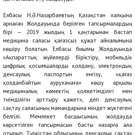
Елбасы Н.Ә.Назарбаевтың Қазақстан халқына
арнаған Жолдауында берілген тапсырмалардың
бірі — 2019 жылдың 1 қаңтарынан бастап
медицина саласы қағазсыз құжат айналымына
көшіру болатын. Елбасы биылғы Жолдауында
«Ақпараттық жүйелерді біріктіру, мобильдік
цифрлық қосымшаларды қолдану, электрондық
денсаулық паспортын енгізу, «қағаз
қолданбайтын ауруханаға» көшу арқылы
медициналық көмектің қолжетімділігі мен
тиімділігін арттыру қажет», деп денсаулық
сақтау саласының мамандарына міндет жүктегені
белгілі. Мемлекет басшысының жолдауда
көрсетілген тапсырмасын басты назарға ала
отырып, Түркістан облысының денсаулық сақтау