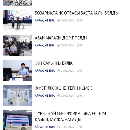
БОЗАРЫҚТА 40 ОТБАСЫ БАСПАНАЛЫ БОЛДЫ
АЙҒАҚ МЕДИА
06.08.2026
0
АБАЙ МҰРАСЫ ДӘРІПТЕЛДІ
АЙҒАҚ МЕДИА
06.08.2026
0
КҮН САЙЫНҒЫ ЕРЛІК
АЙҒАҚ МЕДИА
05.08.2026
0
ЖҮКТІЛІК ЖӘНЕ ТЕГІН КӨМЕК
АЙҒАҚ МЕДИА
05.08.2026
0
ТҰРҒЫН ҮЙ СЕРТИФИКАТЫНА ӨТІНІМ
ҚАБЫЛДАУ ЖАЛҒАСАДЫ
АЙҒАҚ МЕДИА
05.08.2026
0