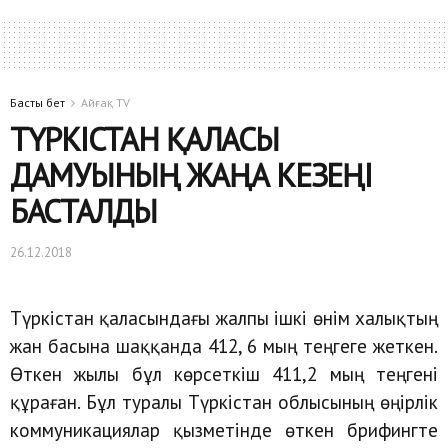
Басты бет
Айғақ TV
ТҮРКІСТАН ҚАЛАСЫ
ДАМУЫНЫҢ ЖАҢА КЕЗЕҢІ
БАСТАЛДЫ
26.12.2018
Түркістан қаласындағы жалпы ішкі өнім халықтың
жан басына шаққанда 412, 6 мың теңгеге жеткен.
Өткен жылы бұл көрсеткіш 411,2 мың теңгені
құраған. Бұл туралы Түркістан облысының өңірлік
коммуникациялар қызметінде өткен брифингте