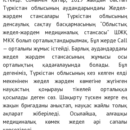
Түркістан облысының аудандарындағы Жедел-
жәрдем стансалары Түркістан облысының
денсаулық сақтау басқармасының “Облыстық
жедел-жәрдем медициналық стансасы” ШЖҚ
МКК болып орталықтандырылмақ. Бұл жерде Call
— орталығы жұмыс істейді. Барлық аудандардағы
жедел жәрдем стансасының жұмысы осы
орталықтың қадағалауында болады. Бұл
дегеніміз, Түркістан облысының кез келген елді
мекенінен жедел жәрдем көмегіне жүгінген
науқастың қоңырауы тікелей орталыққа
қосылады деген сөз. Шақырту түскен жерге ең
жақын бригаданы анықтап, науқас жайлы толық
ақпарат жіберіледі. Осылайша, алғашқы
медициналық көмек жедел әрі сапалы
көрсетіледі.