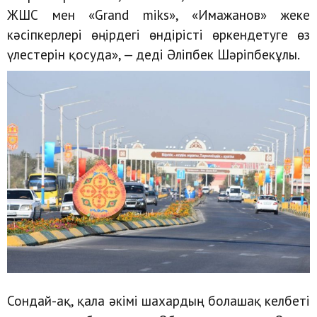
ЖШС мен «Grand miks», «Имажанов» жеке
кәсіпкерлері өңірдегі өндірісті өркендетуге өз
үлестерін қосуда», — деді Әліпбек Шәріпбекұлы.
Сондай-ақ, қала әкімі шахардың болашақ келбеті