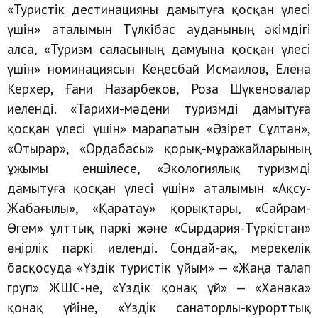
«Туристік дестинацияны дамытуға қосқан үлесі
үшін» аталымын Түлкібас ауданының әкімдігі
алса, «Туризм саласының дамуына қосқан үлесі
үшін» номинациясын Кеңесбай Исмаилов, Елена
Керхер, Ғани Назарбеков, Роза Шүкеновалар
иеленді. «Тарихи-мәдени туризмді дамытуға
қосқан үлесі үшін» марапатын «Әзірет Сұлтан»,
«Отырар», «Ордабасы» қорық-мұражайларының
ұжымы еншілесе, «Экологиялық туризмді
дамытуға қосқан үлесі үшін» аталымын «Ақсу-
Жабағылы», «Қаратау» қорықтары, «Сайрам-
Өгем» ұлттық паркі және «Сырдария-Түркістан»
өңірлік паркі иеленді. Сондай-ақ, мерекелік
басқосуда «Үздік туристік ұйым» — «Жаңа талап
груп» ЖШС-не, «Үздік қонақ үй» — «Ханака»
қонақ үйіне, «Үздік санаторлы-курорттық