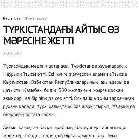
Басты бет
Жаңалықтар
ТҮРКІСТАНДАҒЫ АЙТЫС ӨЗ
МӘРЕСІНЕ ЖЕТТІ
27.03.2017
Түрксойдың мәдени астанасы Түркістанда халықаралық
Наурыз айтысы өтті. Екі күнге жалғасқан аламан айтысқа
Қырғызстан, Өзбекстан Республикаларының ақындары да
қатысты. Қазыбек бидің 350 жылдығын жырға қосқан
ақындар, ел бірілігін де сөз етті. Осылайша тойы тарқамаған
рухани қалада түркі халықтары сөз жарыстырып, 20 ақын өз
өнерлерін ортаға салды.
Айтыс қазақтан басқа арабтың бәдеуилер тайпасында
және түркі тілдес елдердің бірқатарында бар. Ауыз