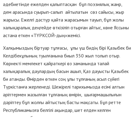
әдебиетінде ежелден қалыптасқан бұл поэзиялық жанр,
дем арасында суырып-салып айтылатын сөз сайысы, жыр
жарысы. Ежелгі дәстүр қайта жарасымын тауып, бұл жолы
халықаралық деңгейде өткізіліп отырған айтыс, көне Яссыны
астана еткен «ТҮРКСОЙ-дың»жемісі.
Халқымыздың біртуар тұлғасы, ұлы үш бидің бірі Қазыбек би
Келдібекұлының туылғанына биыл 350 жыл толып отыр.
Көрнекті мемлекет қайраткері өз заманында талай
халықаралық даулардың басын ашып, Қаз дауысты Қазыбек
би атанды. Өмірден өткен соң ұлы тұлғаның асыл сүйегі
Түркістанға жерленеді. Шежірелі тарихымызда есімі алтын
әріптермен жазылған тұлғаның өмірін, шығармашылығын
дәріптеу бұл жолғы айтыстың басты мақсаты. Бұл ретте
Республикамызға белгілі ақындар, шет елден келген
қонақтар да барын салды.
Аламан айтыстың сахнасына шыққан ақындар ежелгі