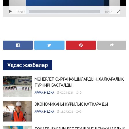
00:00
15:13
Ұқсас жазбалар
МӘНЕРЛЕП СЫРҒАНАУШЫЛАРДЫҢ ХАЛҚАРАЛЫҚ
ТУРНИРІ БАСТАЛДЫ
АЙҒАҚ МЕДИА
02.05.2024
0
ЭКОНОМИКАНЫ ҚҰРЫЛЫС ҚҰТҚАРАДЫ
АЙҒАҚ МЕДИА
15.07.2022
0
ТОҚАЕВ: БАҒАНЫ РЕТТЕУ ЖӘНЕ КОММУНАЛДЫҚ