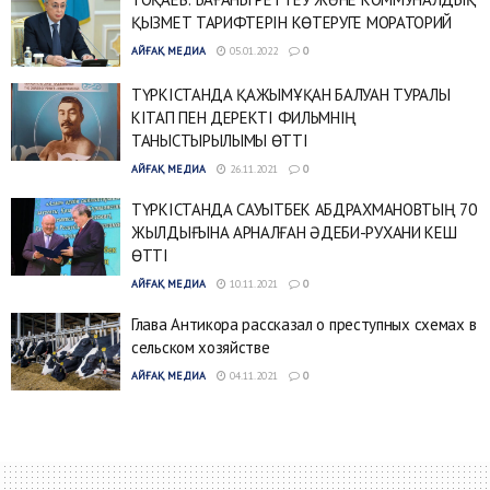
ҚЫЗМЕТ ТАРИФТЕРІН КӨТЕРУГЕ МОРАТОРИЙ
АЙҒАҚ МЕДИА
05.01.2022
0
ТҮРКІСТАНДА ҚАЖЫМҰҚАН БАЛУАН ТУРАЛЫ
КІТАП ПЕН ДЕРЕКТІ ФИЛЬМНІҢ
ТАНЫСТЫРЫЛЫМЫ ӨТТІ
АЙҒАҚ МЕДИА
26.11.2021
0
ТҮРКІСТАНДА САУЫТБЕК АБДРАХМАНОВТЫҢ 70
ЖЫЛДЫҒЫНА АРНАЛҒАН ӘДЕБИ-РУХАНИ КЕШ
ӨТТІ
АЙҒАҚ МЕДИА
10.11.2021
0
Глава Антикора рассказал о преступных схемах в
сельском хозяйстве
АЙҒАҚ МЕДИА
04.11.2021
0