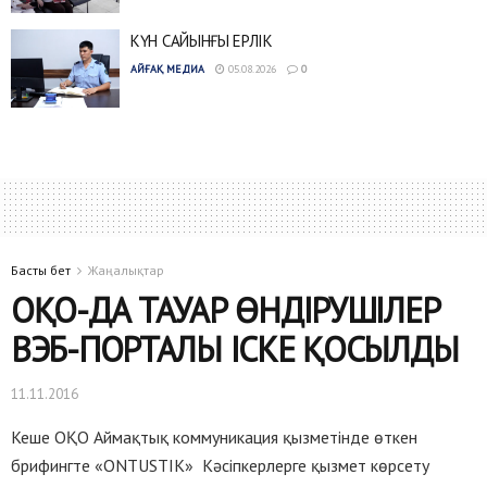
КҮН САЙЫНҒЫ ЕРЛІК
АЙҒАҚ МЕДИА
05.08.2026
0
Басты бет
Жаңалықтар
ОҚО-ДА ТАУАР ӨНДІРУШІЛЕР
ВЭБ-ПОРТАЛЫ ІСКЕ ҚОСЫЛДЫ
11.11.2016
Кеше ОҚО Аймақтық коммуникация қызметінде өткен
брифингте «ONTUSTIK» Кәсіпкерлерге қызмет көрсету