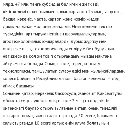
млрд. 47 млн. теңге субсидия бөлінгенін жеткізді.
«Егіс көлемі өткен жылмен салыстырғанда 13 мың га артып,
бақша, көкөніс, мақта, картоп және жеміс-жидек
дақылдарынан мол өнім жиналды. Өнім көлемін, гектар
түсімділігін арттыруға негізінен шаруашылықтардың
агротехнологиялық іс-шараларды дұрыс жүргізу мен
өндіріске озық технологияларды ендіруге бет бұруының
нәтижесінде қол жеткізіп отырғандығымызды мақтана
айтуымызға болады. Оның ішінде, терең қопсыту
технологиясы, тамшылатып суғару әдісі мен жылыжайлардың
көлемі бойынша Республикада көш бастап келеміз», — деді
аймақ басшысы.
Сонымен қатар, мерекелік басқосуда, Жансейіт Қансейітұлы
облыста соңғы үш жылдың өзінде 2 мың га өндірістік
интенсивті баулар отырғызылғанын айтып, оның тиімділігі
гектарынан мақтамен салыстырғанда 30 есеге, бақшамен
салыстырғанда 10 есеге артық өнім алуға болатынын