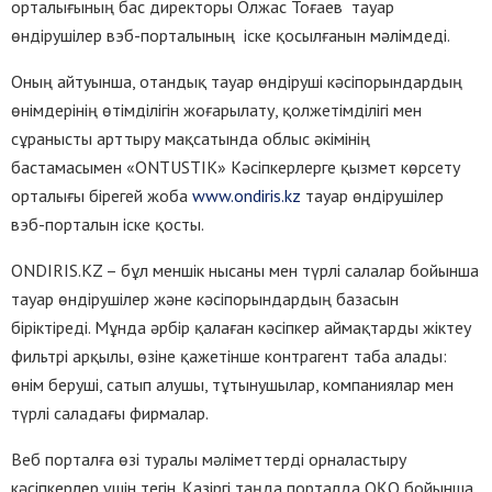
орталығының бас директоры Олжас Тоғаев тауар
өндірушілер вэб-порталының іске қосылғанын мәлімдеді.
Оның айтуынша, отандық тауар өндіруші кәсіпорындардың
өнімдерінің өтімділігін жоғарылату, қолжетімділігі мен
сұранысты арттыру мақсатында облыс әкімінің
бастамасымен «ONTUSTIK» Кәсіпкерлерге қызмет көрсету
орталығы бірегей жоба
www.ondiris.kz
тауар өндірушілер
вэб-порталын іске қосты.
ONDIRIS.KZ – бұл меншік нысаны мен түрлі салалар бойынша
тауар өндірушілер және кәсіпорындардың базасын
біріктіреді. Мұнда әрбір қалаған кәсіпкер аймақтарды жіктеу
фильтрі арқылы, өзіне қажетінше контрагент таба алады:
өнім беруші, сатып алушы, тұтынушылар, компаниялар мен
түрлі саладағы фирмалар.
Веб порталға өзі туралы мәліметтерді орналастыру
кәсіпкерлер үшін тегін. Қазіргі таңда порталда ОҚО бойынша