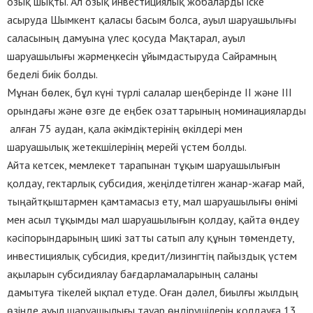
озық шықты. Ал озық инвестициялық жобаларды іске
асыруда Шымкент қаласы басым болса, ауыл шаруашылығы
саласының дамуына үлес қосуда Мақтарал, ауыл
шаруашылығы жәрмеңкесін ұйымдастыруда Сайрамның
беделі биік болды.
Мұнан бөлек, бұл күні түрлі салалар шеңберінде ІІ және ІІІ
орындағы және өзге де еңбек озаттарының номинацияларды
алған 75 аудан, қала әкімдіктерінің өкілдері мен
шаруашылық жетекшілерінің мерейі үстем болды.
Айта кетсек, мемлекет тарапынан тұқым шаруашылығын
қолдау, гектарлық субсидия, жеңілдетілген жанар-жағар май,
тыңайтқыштармен қамтамасыз ету, мал шаруашылығы өнімі
мен асыл тұқымды мал шаруашылығын қолдау, қайта өңдеу
кәсіпорындарының шикі затты сатып алу құнын төмендету,
инвестициялық субсидия, кредит/лизингтің пайыздық үстем
ақыларын субсидиялау бағдарламаларының саланы
дамытуға тікелей ықпал етуде. Оған дәлел, биылғы жылдың
өзінде ауыл шаруашылығы тауар өндірушілерін қолдауға 13