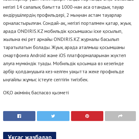
негізгі 14 салалық бағытта 1000-нан аса отандық тауар
өндірушілердің профильдері, 2 мыңнан астам тауарлар
орналастырылған. Сондай-ақ, негізгі порталмен қатар, жуық
арада ONDIRIS.KZ мобильдік қосымшасы іске қосылып,
жылына екі рет арнайы ONDIRIS.KZ журналы басылып
таратылатын болады. Жуық арада аталмыш қосымшаны
смартфонға Android және iOS платформаларынан жүктеп
алуға мүмкіндік туады. Мобильдік қосымша өз кезегінде
әрбір қолданушыға кез-келген уақытта жеке профильде
ыңғайлы жұмыс істеуге септігін тигізбек.
ОҚО әкімінің баспасөз қызметі
Ұқсас жазбалар