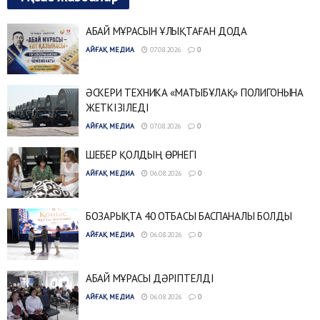
АБАЙ МҰРАСЫН ҰЛЫҚТАҒАН ДОДА
АЙҒАҚ МЕДИА
07.08.2026
0
ӘСКЕРИ ТЕХНИКА «МАТЫБҰЛАҚ» ПОЛИГОНЫНА
ЖЕТКІЗІЛЕДІ
АЙҒАҚ МЕДИА
07.08.2026
0
ШЕБЕР ҚОЛДЫҢ ӨРНЕГІ
АЙҒАҚ МЕДИА
06.08.2026
0
БОЗАРЫҚТА 40 ОТБАСЫ БАСПАНАЛЫ БОЛДЫ
АЙҒАҚ МЕДИА
06.08.2026
0
АБАЙ МҰРАСЫ ДӘРІПТЕЛДІ
АЙҒАҚ МЕДИА
06.08.2026
0