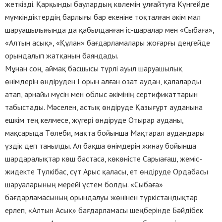
жеткізді. Қарқынды баулардың көлемін ұлғайтуға Күнгейде
мүмкіндіктердің барлығы бар екеніне тоқталған әкім мал
шаруашылығында да қабылданған іс-шаралар мен «Сыбаға»,
«Алтын асық», «Құлан» бағдарламалары жоғарғы деңгейде
орындалып жатқанын баяндады.
Мұнан соң, аймақ басшысы түрлі ауыл шаруашылық
өнімдерін өндіруден І орын алған озат аудан, қалаларды
атап, арнайы мүсін мен облыс әкімінің сертификаттарын
табыстады. Мәселен, астық өндіруде Қазығұрт ауданына
ешкім тең келмесе, жүгері өндіруде Отырар ауданы,
мақсарыда Төлеби, мақта бойынша Мақтарал аудандары
үздік деп танылды. Ал бақша өнімдерін жинау бойынша
шардаралықтар көш бастаса, көкөністе Сарыағаш, жеміс-
жидекте Түлкібас, сүт Арыс қаласы, ет өндіруде Ордабасы
шаруаларының мерейі үстем болды. «Сыбаға»
бағдарламасының орындалуы жөнінен түркістандықтар
ерлеп, «Алтын Асық» бағдарламасы шеңберінде Бәйдібек