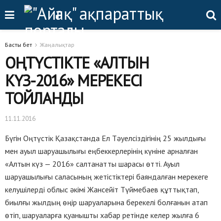
Басты бет
Жаңалықтар
ОҢТҮСТІКТЕ «АЛТЫН
КҮЗ-2016» МЕРЕКЕСІ
ТОЙЛАНДЫ
11.11.2016
Бүгін Оңтүстік Қазақстанда Ел Тәуелсіздігінің 25 жылдығы
мен ауыл шаруашылығы еңбеккерлерінің күніне арналған
«Алтын күз — 2016» салтанатты шарасы өтті. Ауыл
шаруашылығы саласының жетістіктері баяндалған мерекеге
келушілерді облыс әкімі Жансейіт Түймебаев құттықтап,
биылғы жылдың өңір шаруаларына берекелі болғанын атап
өтіп, шаруаларға қуанышты хабар ретінде келер жылға 6