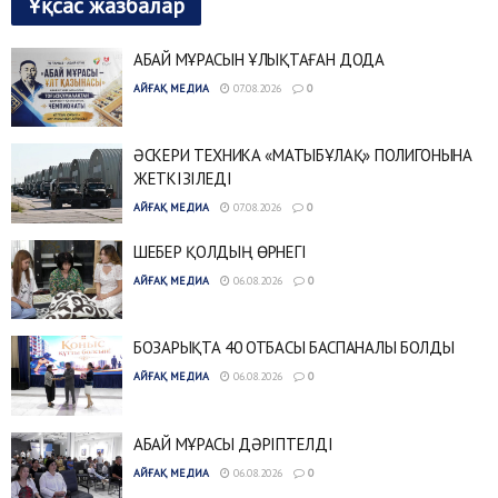
Ұқсас жазбалар
АБАЙ МҰРАСЫН ҰЛЫҚТАҒАН ДОДА
АЙҒАҚ МЕДИА
07.08.2026
0
ӘСКЕРИ ТЕХНИКА «МАТЫБҰЛАҚ» ПОЛИГОНЫНА
ЖЕТКІЗІЛЕДІ
АЙҒАҚ МЕДИА
07.08.2026
0
ШЕБЕР ҚОЛДЫҢ ӨРНЕГІ
АЙҒАҚ МЕДИА
06.08.2026
0
БОЗАРЫҚТА 40 ОТБАСЫ БАСПАНАЛЫ БОЛДЫ
АЙҒАҚ МЕДИА
06.08.2026
0
АБАЙ МҰРАСЫ ДӘРІПТЕЛДІ
АЙҒАҚ МЕДИА
06.08.2026
0