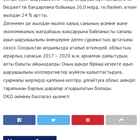
бюджеттік бағдарлама бойынша 26,0 млрд. тң бөлініп, өткен
жылдан 24 % артты.
Дегенмен де жылдан-жылға халық санының өсіміне және
экономикалық жағдайдың жақсаруына байланысты сапалы
ауыл шаруашылығы өнімдеріне деген сұраныстың артатыны
сөзсіз. Сондықтан алдымызда аталып өткендей, облыстың
аграрлық саласын 2017 – 2020 ж.ж. арналған дамытудың
алты бағыты айқындалды. Оның ішінде бірінші кезекте ауыл
шаруашылығы кооперативтер жүйесін қалыптастыруға,
суармалы жерлерді қалпына келтіру, ұлғайтуға облыс әкімдігі
тарапынан барлық шаралар атқарылатын болады.
ОҚО әкімінің баспасөз қызметі