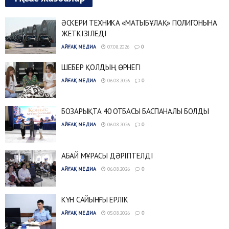
ӘСКЕРИ ТЕХНИКА «МАТЫБҰЛАҚ» ПОЛИГОНЫНА
ЖЕТКІЗІЛЕДІ
АЙҒАҚ МЕДИА
07.08.2026
0
ШЕБЕР ҚОЛДЫҢ ӨРНЕГІ
АЙҒАҚ МЕДИА
06.08.2026
0
БОЗАРЫҚТА 40 ОТБАСЫ БАСПАНАЛЫ БОЛДЫ
АЙҒАҚ МЕДИА
06.08.2026
0
АБАЙ МҰРАСЫ ДӘРІПТЕЛДІ
АЙҒАҚ МЕДИА
06.08.2026
0
КҮН САЙЫНҒЫ ЕРЛІК
АЙҒАҚ МЕДИА
05.08.2026
0