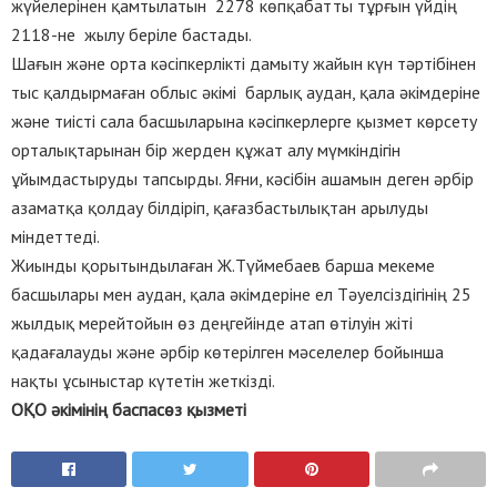
жүйелерінен қамтылатын 2278 көпқабатты тұрғын үйдің
2118-не жылу беріле бастады.
Шағын және орта кәсіпкерлікті дамыту жайын күн тәртібінен
тыс қалдырмаған облыс әкімі барлық аудан, қала әкімдеріне
және тиісті сала басшыларына кәсіпкерлерге қызмет көрсету
орталықтарынан бір жерден құжат алу мүмкіндігін
ұйымдастыруды тапсырды. Яғни, кәсібін ашамын деген әрбір
азаматқа қолдау білдіріп, қағазбастылықтан арылуды
міндеттеді.
Жиынды қорытындылаған Ж.Түймебаев барша мекеме
басшылары мен аудан, қала әкімдеріне ел Тәуелсіздігінің 25
жылдық мерейтойын өз деңгейінде атап өтілуін жіті
қадағалауды және әрбір көтерілген мәселелер бойынша
нақты ұсыныстар күтетін жеткізді.
ОҚО әкімінің баспасөз қызметі