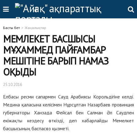
Басты бет
Жаңалықтар
МЕМЛЕКЕТ БАСШЫСЫ
МҰХАММЕД ПАЙҒАМБАР
МЕШІТІНЕ БАРЫП НАМАЗ
ОҚЫДЫ
25.10.2016
Елбасы ресми сапармен Сауд Арабиясы Корольдігіне келді.
Медина қаласына келісімен Нұрсұлтан Назарбаев провинция
губернаторы Ханзада Фейсал бен Салман Әл Саудпен
екіжақты кездесу өткізді, деп хабарлайды Мемелкет
басшысының баспасөз қызметі.