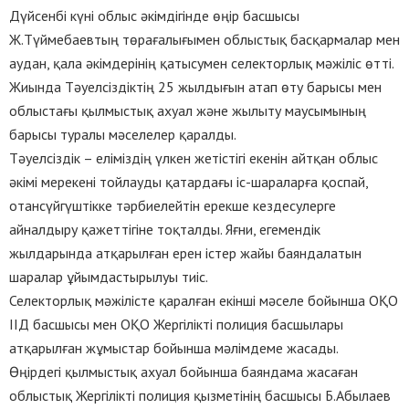
Дүйсенбі күні облыс әкімдігінде өңір басшысы
Ж.Түймебаевтың төрағалығымен облыстық басқармалар мен
аудан, қала әкімдерінің қатысумен селекторлық мәжіліс өтті.
Жиында Тәуелсіздіктің 25 жылдығын атап өту барысы мен
облыстағы қылмыстық ахуал және жылыту маусымының
барысы туралы мәселелер қаралды.
Тәуелсіздік – еліміздің үлкен жетістігі екенін айтқан облыс
әкімі мерекені тойлауды қатардағы іс-шараларға қоспай,
отансүйгүштікке тәрбиелейтін ерекше кездесулерге
айналдыру қажеттігіне тоқталды. Яғни, егемендік
жылдарында атқарылған ерен істер жайы баяндалатын
шаралар ұйымдастырылуы тиіс.
Селекторлық мәжілісте қаралған екінші мәселе бойынша ОҚО
ІІД басшысы мен ОҚО Жергілікті полиция басшылары
атқарылған жұмыстар бойынша мәлімдеме жасады.
Өңірдегі қылмыстық ахуал бойынша баяндама жасаған
облыстық Жергілікті полиция қызметінің басшысы Б.Абылаев