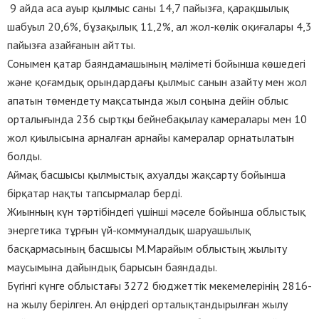
9 айда аса ауыр қылмыс саны 14,7 пайызға, қарақшылық
шабуыл 20,6%, бұзақылық 11,2%, ал жол-көлік оқиғалары 4,3
пайызға азайғанын айтты.
Сонымен қатар баяндамашының мәліметі бойынша көшедегі
және қоғамдық орындардағы қылмыс санын азайту мен жол
апатын төмендету мақсатында жыл соңына дейін облыс
орталығында 236 сыртқы бейнебақылау камералары мен 10
жол қиылысына арналған арнайы камералар орнатылатын
болды.
Аймақ басшысы қылмыстық ахуалды жақсарту бойынша
бірқатар нақты тапсырмалар берді.
Жиынның күн тәртібіндегі үшінші мәселе бойынша облыстық
энергетика тұрғын үй-коммуналдық шаруашылық
басқармасының басшысы М.Марайым облыстың жылыту
маусымына дайындық барысын баяндады.
Бүгінгі күнге облыстағы 3272 бюджеттік мекемелерінің 2816-
на жылу берілген. Ал өңірдегі орталықтандырылған жылу