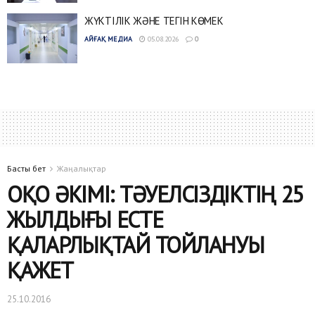
ЖҮКТІЛІК ЖӘНЕ ТЕГІН КӨМЕК
АЙҒАҚ МЕДИА
05.08.2026
0
Басты бет
Жаңалықтар
ОҚО ӘКІМІ: ТӘУЕЛСІЗДІКТІҢ 25
ЖЫЛДЫҒЫ ЕСТЕ
ҚАЛАРЛЫҚТАЙ ТОЙЛАНУЫ
ҚАЖЕТ
25.10.2016