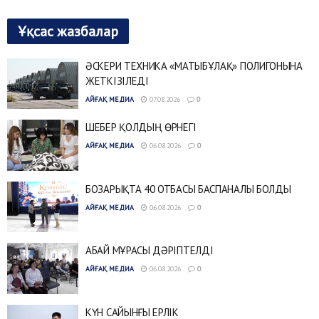
Ұқсас жазбалар
ӘСКЕРИ ТЕХНИКА «МАТЫБҰЛАҚ» ПОЛИГОНЫНА
ЖЕТКІЗІЛЕДІ
АЙҒАҚ МЕДИА
07.08.2026
0
ШЕБЕР ҚОЛДЫҢ ӨРНЕГІ
АЙҒАҚ МЕДИА
06.08.2026
0
БОЗАРЫҚТА 40 ОТБАСЫ БАСПАНАЛЫ БОЛДЫ
АЙҒАҚ МЕДИА
06.08.2026
0
АБАЙ МҰРАСЫ ДӘРІПТЕЛДІ
АЙҒАҚ МЕДИА
06.08.2026
0
КҮН САЙЫНҒЫ ЕРЛІК