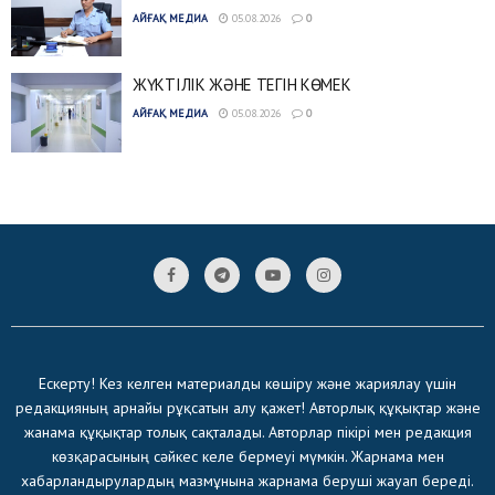
АЙҒАҚ МЕДИА
05.08.2026
0
ЖҮКТІЛІК ЖӘНЕ ТЕГІН КӨМЕК
АЙҒАҚ МЕДИА
05.08.2026
0
Ескерту! Кез келген материалды көшіру және жариялау үшін
редакцияның арнайы рұқсатын алу қажет! Авторлық құқықтар және
жанама құқықтар толық сақталады. Авторлар пікірі мен редакция
көзқарасының сәйкес келе бермеуі мүмкін. Жарнама мен
хабарландырулардың мазмұнына жарнама беруші жауап береді.