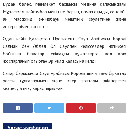
Бұдан бөлек, Мемлекет басшысы Медина қаласындағы
Мұхаммед пайғамбар мешітіне барып, намаз оқыды, сондай-
ақ Масджид ән-Нәбауи мешітінің сәулетімен және
интерьерімен танысты.
Одан кейін Қазақстан Президенті Сауд Арабиясы Королі
Салман бен Әбдел Әл Саудпен келіссөздер нәтижесі
бойынша бірқатар екіжақты құжаттарға қол қою
жоспарланып отырған Эр Рияд қаласына келді.
Сапар барысында Сауд Арабиясы Корольдігінің тағы бірқатар
ресми тұлғаларымен және іскер топтары өкілдерімен
кездесу өткізу қарастырылған.
Ұқсас жазбалар