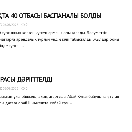
ТА 40 ОТБАСЫ БАСПАНАЛЫ БОЛДЫ
06.08.2026
0
 тұрғынның көптен күткен арманы орындалды. Әлеуметтік
аматтарға арендалық тұрғын үйдің кілті табысталды. Жылдар бойы
інде тұрған...
РАСЫ ДӘРІПТЕЛДІ
06.08.2026
0
азақтың ұлы ойшылы, ақын, ағартушы Абай Құнанбайұлының туған
улы датаға орай Шымкентте «Абай сөзі –...