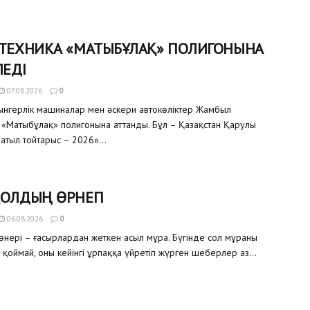
 ТЕХНИКА «МАТЫБҰЛАҚ» ПОЛИГОНЫНА
ЛЕДІ
07.08.2026
0
уынгерлік машиналар мен әскери автокөліктер Жамбыл
«Матыбұлақ» полигонына аттанды. Бұл – Қазақстан Қарулы
атыл тойтарыс – 2026»...
ҚОЛДЫҢ ӨРНЕГІ
06.08.2026
0
өнері – ғасырлардан жеткен асыл мұра. Бүгінде сол мұраны
 қоймай, оны кейінгі ұрпаққа үйретіп жүрген шеберлер аз...