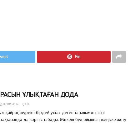
weet
Pin
ҰРАСЫН ҰЛЫҚТАҒАН ДОДА
07.08.2026
0
, қайрат, жүректі бірдей ұста» деген тағылымды сөзі
тақтасында да көрініс табады. Өйткені бұл ойыннан жеңіске жету