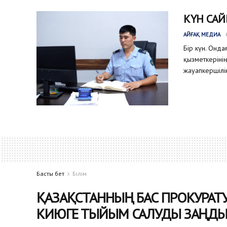
КҮН САЙ
АЙҒАҚ МЕДИА
Бір күн. Онда
қызметкеріні
жауапкершілік
Басты бет
Білім
ҚАЗАҚСТАННЫҢ БАС ПРОКУРАТ
КИЮГЕ ТЫЙЫМ САЛУДЫ ЗАҢДЫ