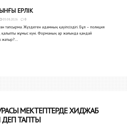
ЫНҒЫ ЕРЛІК
05.08.2026
0
ған тапсырма. Жүздеген адамның қауіпсіздігі. Бұл – полиция
ң қалыпты жұмыс күні. Форманың ар жағында қандай
 жатыр?...
УРАСЫ МЕКТЕПТЕРДЕ ХИДЖАБ
 ДЕП ТАПТЫ