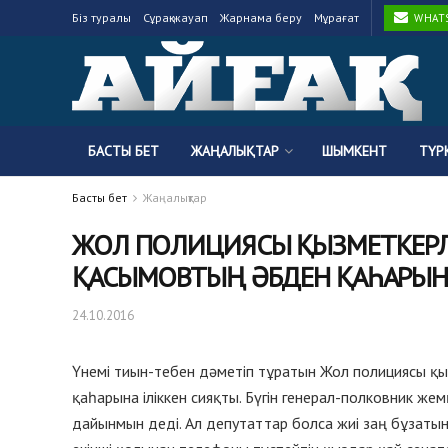
Біз туралы
Сұрақ-жауап
Жарнама беру
Мұрағат
WHATSA
БАСТЫ БЕТ
ЖАҢАЛЫҚТАР
ШЫМКЕНТ
ТҮР
Басты бет
Жаңалықтар
ЖОЛ ПОЛИЦИЯСЫ ҚЫЗМЕТКЕРЛ
ҚАСЫМОВТЫҢ ӘБДЕН ҚАҺАРЫНА
24.10.2016
Үнемі тиын-тебен дәметіп тұратын Жол полициясы қ
қаһарына іліккен сияқты. Бүгін генерал-полковник 
дайынмын деді. Ал депутаттар болса жиі заң бұзатын н