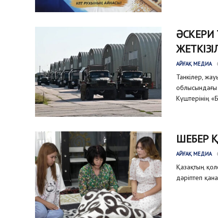
ӘСКЕРИ
ЖЕТКІЗІ
АЙҒАҚ МЕДИА
Танкілер, жа
облысындағы 
Күштерінің «Б
ШЕБЕР 
АЙҒАҚ МЕДИА
Қазақтың қол
дәріптеп қана