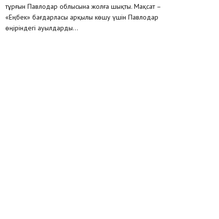
тұрғын Павлодар облысына жолға шықты. Мақсат –
«Еңбек» бағдарласы арқылы көшу үшін Павлодар
өңіріндегі ауылдарды...