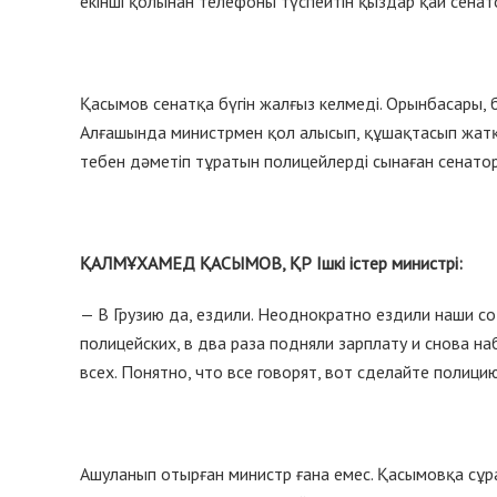
екінші қолынан телефоны түспейтін қыздар қай сена
Қасымов сенатқа бүгін жалғыз келмеді. Орынбасары, 
Алғашында министрмен қол алысып, құшақтасып жатқа
тебен дәметіп тұратын полицейлерді сынаған сенатор 
ҚАЛМҰХАМЕД
ҚАСЫМОВ
,
ҚР
Ішкі
істер
министрі
:
— В Грузию да, ездили. Неоднократно ездили наши со
полицейских, в два раза подняли зарплату и снова на
всех. Понятно, что все говорят, вот сделайте полицию
Ашуланып отырған министр ғана емес. Қасымовқа сұр