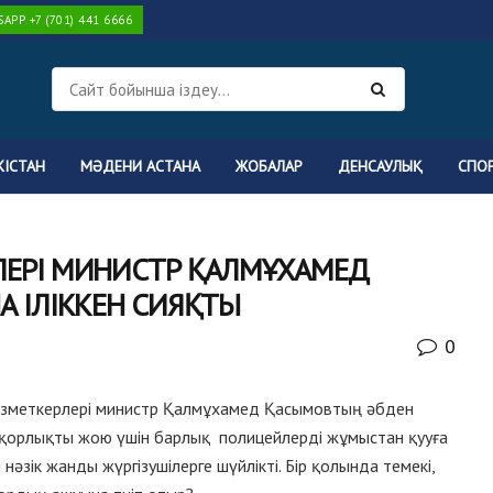
PP +7 (701) 441 6666
КІСТАН
МӘДЕНИ АСТАНА
ЖОБАЛАР
ДЕНСАУЛЫҚ
СПО
ЕРІ МИНИСТР ҚАЛМҰХАМЕД
 ІЛІККЕН СИЯҚТЫ
0
ызметкерлері министр Қалмұхамед Қасымовтың әбден
жемқорлықты жою үшін барлық полицейлерді жұмыстан қууға
әзік жанды жүргізушілерге шүйлікті. Бір қолында темекі,