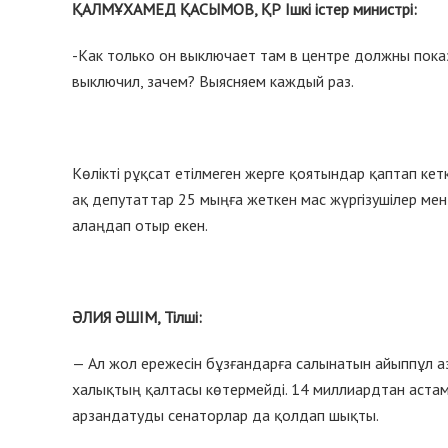
ҚАЛМҰХАМЕД ҚАСЫМОВ, ҚР Ішкі істер министрі:
-Как только он выключает там в центре должны пока
выключил, зачем? Выясняем каждый раз.
Көлікті рұқсат етілмеген жерге қоятындар қаптап кет
ақ депутаттар 25 мыңға жеткен мас жүргізушілер мен
алаңдап отыр екен.
ӘЛИЯ ӘШІМ, Тілші:
— Ал жол ережесін бұзғандарға салынатын айыппұл а
халықтың қалтасы көтермейді. 14 миллиардтан аста
арзандатуды сенаторлар да қолдап шықты.