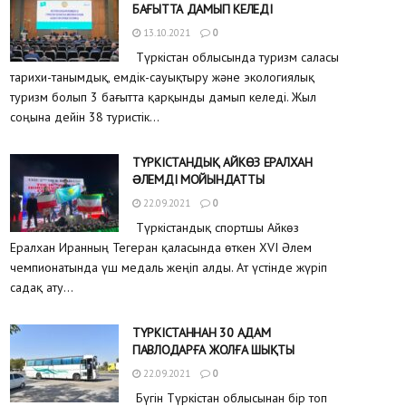
БАҒЫТТА ДАМЫП КЕЛЕДІ
13.10.2021
0
Түркістан облысында туризм саласы
тарихи-танымдық, емдік-сауықтыру және экологиялық
туризм болып 3 бағытта қарқынды дамып келеді. Жыл
соңына дейін 38 туристік...
ТҮРКІСТАНДЫҚ АЙКӨЗ ЕРАЛХАН
ƏЛЕМДІ МОЙЫНДАТТЫ
22.09.2021
0
Түркістандық спортшы Айкөз
Ералхан Иранның Тегеран қаласында өткен XVI Әлем
чемпионатында үш медаль жеңіп алды. Ат үстінде жүріп
садақ ату...
ТҮРКІСТАННАН 30 АДАМ
ПАВЛОДАРҒА ЖОЛҒА ШЫҚТЫ
22.09.2021
0
Бүгін Түркістан облысынан бір топ