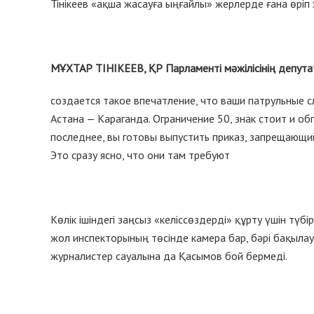
Тінікеев «ақша жасауға ыңғайлы» жерлерде ғана өріп
МҰХТАР ТІНІКЕЕВ, ҚР Парламенті мәжілісінің депута
создается такое впечатление, что ваши патрульные с
Астана — Караганда. Ограничение 50, знак стоит и об
последнее, вы готовы выпустить приказ, запрещающ
Это сразу ясно, что они там требуют
Көлік ішіндегі заңсыз «келіссөздерді» құрту үшін түб
жол инспекторының төсінде камера бар, бәрі бақыла
журналистер сауалына да Қасымов бой бермеді.