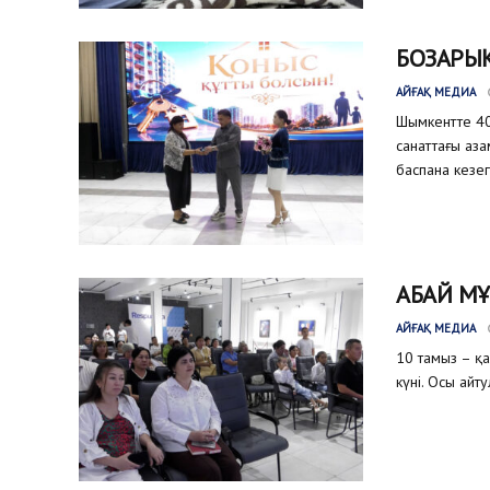
БОЗАРЫҚ
АЙҒАҚ МЕДИА
Шымкентте 40
санаттағы аз
баспана кезег
АБАЙ МҰ
АЙҒАҚ МЕДИА
10 тамыз – қ
күні. Осы айт