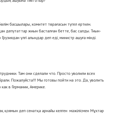
тордың ашуына тиіп отыр?
бөлім басшылары, комитет төрағасын түгел ерткен.
н депутаттар жиын басталған бетте, бас салды. Тиын-
Грузиядан үлгі алыңдар деп еді, министр ашуға мінді.
трудники. Там они сделали что. Просто уволили всех
брали. Пожалуйста!!! Мы готовы пойти на это. Да, уволить
 как в Германии, Америке.
ақ қоямын деп сенатқа арнайы келген мәжілісмен Мұхтар