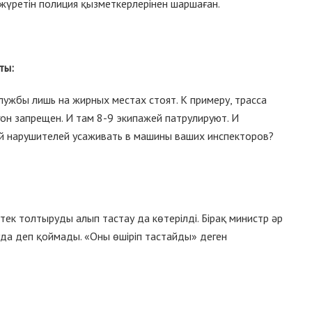
 жүретін полиция қызметкерлерінен шаршаған.
ты:
лужбы лишь на жирных местах стоят. К примеру, трасса
гон запрещен. И там 8-9 экипажей патрулируют. И
ий нарушителей усаживать в машины ваших инспекторов?
іртек толтыруды алып тастау да көтерілді. Бірақ министр әр
уда деп қоймады. «Оны өшіріп тастайды» деген