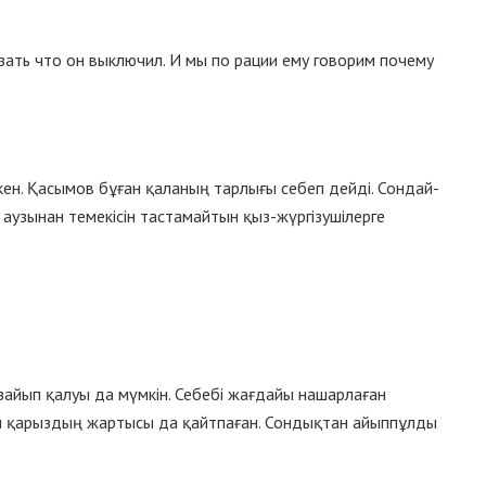
зать что он выключил. И мы по рации ему говорим почему
кен. Қасымов бұған қаланың тарлығы себеп дейді. Сондай-
 аузынан темекісін тастамайтын қыз-жүргізушілерге
зайып қалуы да мүмкін. Себебі жағдайы нашарлаған
м қарыздың жартысы да қайтпаған. Сондықтан айыппұлды