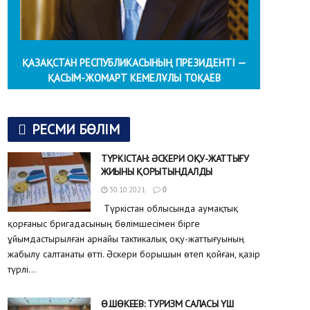
ҚАЗАҚСТАН РЕСПУБЛИКАСЫНЫҢ ПРЕЗИДЕНТІ —
ҚАСЫМ-ЖОМАРТ КЕМЕЛҰЛЫ ТОҚАЕВ
РЕСМИ БӨЛІМ
ТҮРКІСТАН: ӘСКЕРИ ОҚУ-ЖАТТЫҒУ
ЖИЫНЫ ҚОРЫТЫНДАЛДЫ
30.10.2021
0
Түркістан облысында аумақтық
қорғаныс бригадасының бөлімшесімен бірге
ұйымдастырылған арнайы тактикалық оқу-жаттығуының
жабылу салтанаты өтті. Әскери борышын өтеп қойған, қазір
түрлі...
Ө.ШӨКЕЕВ: ТУРИЗМ САЛАСЫ ҮШ