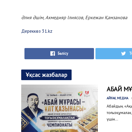
Әлия Әшім, Ахмедияр Ілиясов, Еркежан Қамзанова
Дереккөз 31.kz
Бөлісу
T
Ұқсас жазбалар
АБАЙ М
АЙҒАҚ МЕДИА
Абайдың «Ақыл
тоғызқұмалақ 
үшін...