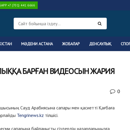
PP +7 (701) 441 6666
КІСТАН
МӘДЕНИ АСТАНА
ЖОБАЛАР
ДЕНСАУЛЫҚ
СПО
ЛЫҚҚА БАРҒАН ВИДЕОСЫН ЖАРИЯ
0
сшысының Сауд Арабиясына сапары мен қасиетті Қағбаға
барлайды
Tengrinews.kz
тілшісі.
есми сапарына байланысты сіздердің назарларыңызға