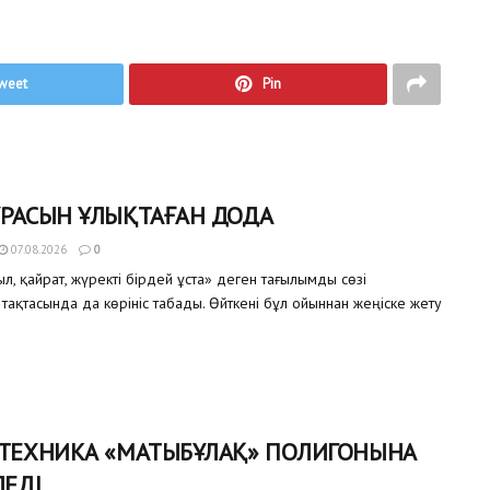
weet
Pin
ҰРАСЫН ҰЛЫҚТАҒАН ДОДА
07.08.2026
0
, қайрат, жүректі бірдей ұста» деген тағылымды сөзі
тақтасында да көрініс табады. Өйткені бұл ойыннан жеңіске жету
 ТЕХНИКА «МАТЫБҰЛАҚ» ПОЛИГОНЫНА
ЛЕДІ