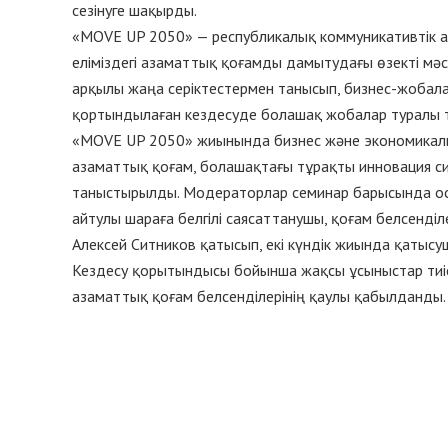
сезінуге шақырды.
«MOVE UP 2050» — республикалық коммуникативтік а
еліміздегі азаматтық қоғамды дамытудағы өзекті мәс
арқылы жаңа серіктестермен танысып, бизнес-жобал
қортындылаған кездесуде болашақ жобалар туралы 
«MOVE UP 2050» жиынында бизнес және экономикалы
азаматтық қоғам, болашақтағы тұрақты инновация с
таныстырылды. Модераторлар семинар барысында осы с
айтулы шараға белгілі саясаттанушы, қоғам белсенді
Алексей Ситников қатысып, екі күндік жиында қатысу
Кездесу қорытындысы бойынша жақсы ұсыныстар тиіст
азаматтық қоғам белсенділерінің қаулы қабылданды.
Шымкент қаласы
Бөлісу
T