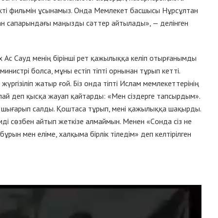
ректі фильмін ұсынамыз. Онда Мемлекет басшысы Нұрсұлтан
н сапарындағы маңызды сәттер айтылады», — делінген
 Ас Сауд менің бірінші рет қажылыққа келіп отырғанымды
і министрі болса, мұны естіп тіпті орнынан тұрып кетті.
ргізіліп жатыр ғой. Біз онда тіпті Ислам мемлекеттерінің
лай деп қысқа жауап қайтарды: «Мен сіздерге тапсырдым».
ін шығарып салды. Қоштаса тұрып, мені қажылыққа шақырды.
імді сөзбен айтып жеткізе алмаймын. Менен «Cонда сіз не
 бұрын мен еліме, халқыма бірлік тіледім» деп келтірілген