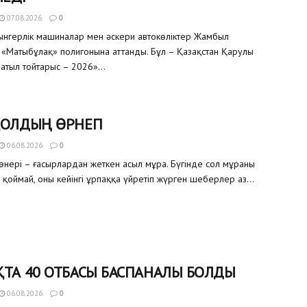
07.08.2026
0
уынгерлік машиналар мен әскери автокөліктер Жамбыл
«Матыбұлақ» полигонына аттанды. Бұл – Қазақстан Қарулы
атыл тойтарыс – 2026»...
ҚОЛДЫҢ ӨРНЕГІ
06.08.2026
0
өнері – ғасырлардан жеткен асыл мұра. Бүгінде сол мұраны
 қоймай, оны кейінгі ұрпаққа үйретіп жүрген шеберлер аз...
ТА 40 ОТБАСЫ БАСПАНАЛЫ БОЛДЫ
06.08.2026
0