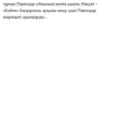
тұрғын Павлодар облысына жолға шықты. Мақсат –
«Еңбек» бағдарласы арқылы көшу үшін Павлодар
өңіріндегі ауылдарды...