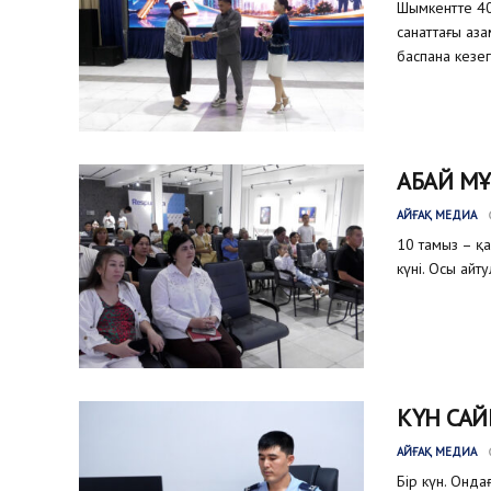
Шымкентте 40
санаттағы аз
баспана кезег
АБАЙ МҰ
АЙҒАҚ МЕДИА
10 тамыз – қ
күні. Осы айт
КҮН САЙ
АЙҒАҚ МЕДИА
Бір күн. Онда