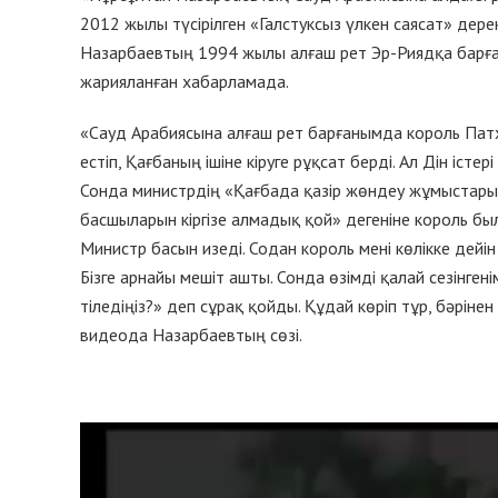
2012 жылы түсірілген «Галстуксыз үлкен саясат» де
Назарбаевтың 1994 жылы алғаш рет Эр-Риядқа барға
жарияланған хабарламада.
«Сауд Арабиясына алғаш рет барғанымда король Патх
естіп, Қағбаның ішіне кіруге рұқсат берді. Ал Дін істер
Сонда министрдің «Қағбада қазір жөндеу жұмыстары жү
басшыларын кіргізе алмадық қой» дегеніне король бы
Министр басын изеді. Содан король мені көлікке дей
Бізге арнайы мешіт ашты. Сонда өзімді қалай сезінген
тіледіңіз?» деп сұрақ қойды. Құдай көріп тұр, бәрінен
видеода Назарбаевтың сөзі.
Видеоплеер