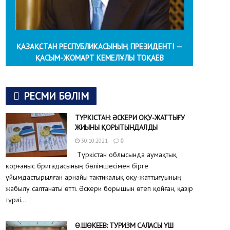
ҚАЗАҚСТАН РЕСПУБЛИКАСЫНЫҢ ПРЕЗИДЕНТІ —
ҚАСЫМ-ЖОМАРТ КЕМЕЛҰЛЫ ТОҚАЕВ
РЕСМИ БӨЛІМ
ТҮРКІСТАН: ӘСКЕРИ ОҚУ-ЖАТТЫҒУ
ЖИЫНЫ ҚОРЫТЫНДАЛДЫ
30.10.2021
0
Түркістан облысында аумақтық
қорғаныс бригадасының бөлімшесімен бірге
ұйымдастырылған арнайы тактикалық оқу-жаттығуының
жабылу салтанаты өтті. Әскери борышын өтеп қойған, қазір
түрлі...
Ө.ШӨКЕЕВ: ТУРИЗМ САЛАСЫ ҮШ