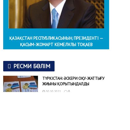
ҚАЗАҚСТАН РЕСПУБЛИКАСЫНЫҢ ПРЕЗИДЕНТІ —
ҚАСЫМ-ЖОМАРТ КЕМЕЛҰЛЫ ТОҚАЕВ
РЕСМИ БӨЛІМ
ТҮРКІСТАН: ӘСКЕРИ ОҚУ-ЖАТТЫҒУ
ЖИЫНЫ ҚОРЫТЫНДАЛДЫ
30.10.2021
0
Түркістан облысында аумақтық
қорғаныс бригадасының бөлімшесімен бірге
ұйымдастырылған арнайы тактикалық оқу-жаттығуының
жабылу салтанаты өтті. Әскери борышын өтеп қойған, қазір
түрлі...