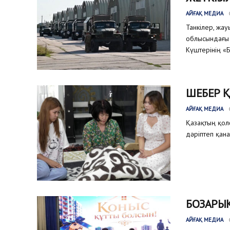
АЙҒАҚ МЕДИА
Танкілер, жа
облысындағы 
Күштерінің «Б
ШЕБЕР 
АЙҒАҚ МЕДИА
Қазақтың қол
дәріптеп қана
БОЗАРЫҚ
АЙҒАҚ МЕДИА