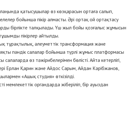
лаңында қатысушылар өз көзқарасын ортаға салып,
елелер бойынша пікір алмасты. Әрі ортақ ой ортақтасу
арды бірлікте талқылады. Үш жыл бойы қозғалыс жұмысын
тұшымды пікірлер айтылды.
қ тұрақтылық, әлеуметтік трансформация және
ияқты пәндік салалар бойынша түрлі жұмыс платформасы
алаларда өз тәжірибелерімен бөлісті. Айта кетерлігі,
лері Ерлан Қарин және Айдос Сарым, Айдан Кәрібжанов,
шылармен «Ашық студия» өткізілді.
і мемлекеттік органдарда жіберіліп, бір ауыздан
weet
Pin