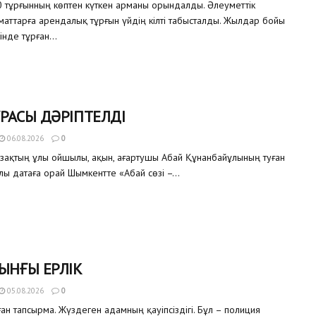
 тұрғынның көптен күткен арманы орындалды. Әлеуметтік
аматтарға арендалық тұрғын үйдің кілті табысталды. Жылдар бойы
інде тұрған...
РАСЫ ДӘРІПТЕЛДІ
06.08.2026
0
азақтың ұлы ойшылы, ақын, ағартушы Абай Құнанбайұлының туған
улы датаға орай Шымкентте «Абай сөзі –...
ЫНҒЫ ЕРЛІК
05.08.2026
0
ған тапсырма. Жүздеген адамның қауіпсіздігі. Бұл – полиция