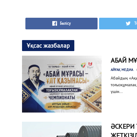
Бөлісу
T
Ұқсас жазбалар
АБАЙ М
АЙҒАҚ МЕДИА
Абайдың «Ақыл
тоғызқұмалақ 
үшін...
ӘСКЕРИ
ЖЕТКІЗІ