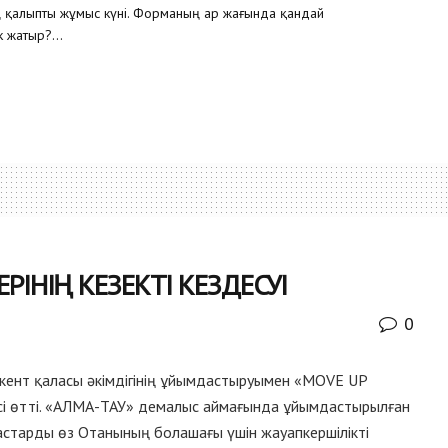
ң қалыпты жұмыс күні. Форманың ар жағында қандай
 жатыр?...
ІНІҢ КЕЗЕКТІ КЕЗДЕСУІ
0
ент қаласы әкімдігінің ұйымдастыруымен «MOVE UP
есі өтті. «АЛМА-ТАУ» демалыс аймағында ұйымдастырылған
старды өз Отанының болашағы үшін жауапкершілікті