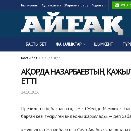
Біз туралы
Сұрақ-жауап
Жарнама беру
Мұрағат
WHATSA
БАСТЫ БЕТ
ЖАҢАЛЫҚТАР
ШЫМКЕНТ
ТҮР
Басты бет
Жаңалықтар
АҚОРДА НАЗАРБАЕВТЫҢ ҚАЖЫ
ЕТТІ
24.10.2016
Президенттің баспасөз қызметі Желіде Мемлекет ба
барған кезі түсірілген видеоны жариялады, — деп ха
«Нұрсұлтан Назарбаевтың Сауд Арабиясына алдағы р