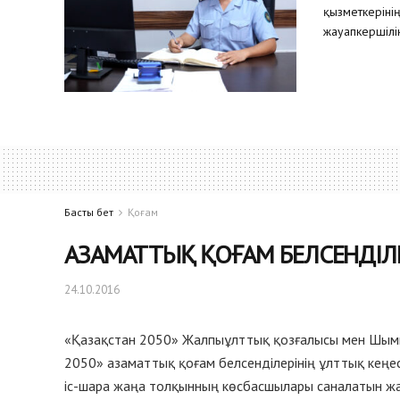
қызметкеріні
жауапкершілік
Басты бет
Қоғам
АЗАМАТТЫҚ ҚОҒАМ БЕЛСЕНДІЛЕР
24.10.2016
«Қазақстан 2050» Жалпыұлттық қозғалысы мен Шымк
2050» азаматтық қоғам белсенділерінің ұлттық кең
іс-шара жаңа толқынның көсбасшылары саналатын жа