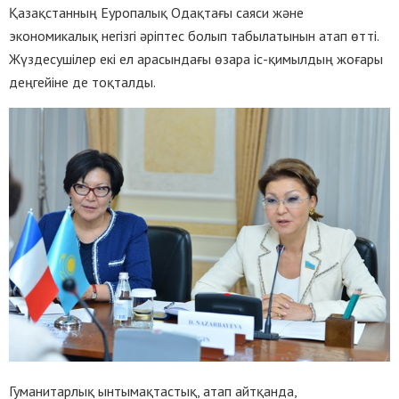
Қазақстанның Еуропалық Одақтағы саяси және
экономикалық негізгі әріптес болып табылатынын атап өтті.
Жүздесушілер екі ел арасындағы өзара іс-қимылдың жоғары
деңгейіне де тоқталды.
Гуманитарлық ынтымақтастық, атап айтқанда,