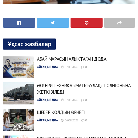
Ұқсас жазбалар
АБАЙ МҰРАСЫН ҰЛЫҚТАҒАН ДОДА
АЙҒАҚ МЕДИА
07.08.2026
0
ӘСКЕРИ ТЕХНИКА «МАТЫБҰЛАҚ» ПОЛИГОНЫНА
ЖЕТКІЗІЛЕДІ
АЙҒАҚ МЕДИА
07.08.2026
0
ШЕБЕР ҚОЛДЫҢ ӨРНЕГІ
АЙҒАҚ МЕДИА
06.08.2026
0