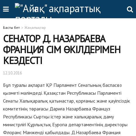
Басты бет
Жаңалықтар
СЕНАТОР Д. НАЗАРБАЕВА
ФРАНЦИЯ СІМ ӨКІЛДЕРІМЕН
КЕЗДЕСТІ
12.10.2016
Бұл туралы ақпарат ҚР Парламент Сенатының баспасөз
қызметі мәлімдеді. Қазақстан Республикасы Парламенті
Сенаты Халықаралық қатынастар, қорғаныс және қауіпсіздік
комитетінің төрағасы Дариға Назарбаева Француз
Республикасы Сыртқы істер және халықаралық даму
министрлігі Құрлықтық Еуропа департаментінің директоры
Флоранс Манженді қабылдады. Д.Назарбаева Франция