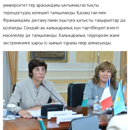
университеттер арасындағы ынтымақтастықты
тереңдетудің келешегі талқыланды. Қазақстан мен
Франциядағы дінтану пәнін оқытуға қатысты тақырыптар да
қозғалды. Сондай-ақ халықаралық күн тәртібіндегі өзекті
мәселелер де талқыланды. Халықаралық терроризм және
экстремизмге қарсы іс-қимыл туралы пікір алмасылды.