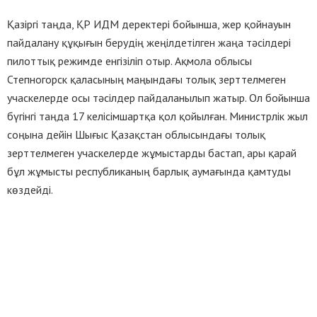
Қазіргі таңда, ҚР ИДМ деректері бойынша, жер қойнауын
пайдалану құқығын берудің жеңілдетілген жаңа тәсілдері
пилоттық режимде енгізіліп отыр. Ақмола облысы
Степногорск қаласының маңындағы толық зерттелмеген
учаскелерде осы тәсілдер пайдаланылып жатыр. Ол бойынша
бүгінгі таңда 17 келісімшартқа қол қойылған. Министрлік жыл
соңына дейін Шығыс Қазақстан облысындағы толық
зерттелмеген учаскелерде жұмыстарды бастап, ары қарай
бұл жұмысты республиканың барлық аумағында қамтуды
көздейді.
Ведомство халықаралық CRIRSCO комитетінің құрамына кіру
бойынша жұмыстар жүргізіп, әлемдік қауымдастыққа
қоғамдық есептілік стандарттарына арналған геологиялық
барлау жұмыстарының нәтижесі бойынша минералдық
ресурстар мен қорлар жайында таныстыру жұмыстарын
атқарды.