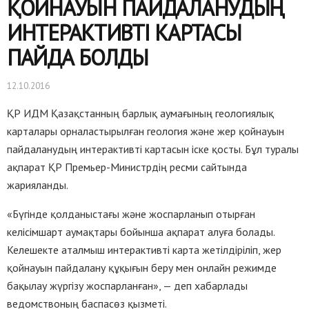
ҚОЙНАУЫН ПАЙДАЛАНУДЫҢ
ИНТЕРАКТИВТІ КАРТАСЫ
ПАЙДА БОЛДЫ
12.10.2016
ҚР ИДМ Қазақстанның барлық аумағының геологиялық
карталары орналастырылған геология және жер қойнауын
пайдаланудың интерактивті картасын іске қосты. Бұл туралы
ақпарат ҚР Премьер-Министрдің ресми сайтында
жарияланды.
«Бүгінде қолданыстағы және жоспарланып отырған
келісімшарт аумақтары бойынша ақпарат алуға болады.
Келешекте аталмыш интерактивті карта жетілдіріліп, жер
қойнауын пайдалану құқығын беру мен онлайн режимде
бақылау жүргізу жоспарланған», — деп хабарлады
ведомствоның баспасөз қызметі.