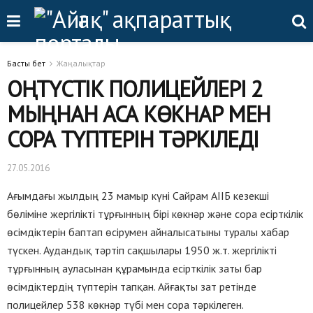
Басты бет
Жаңалықтар
ОҢТҮСТІК ПОЛИЦЕЙЛЕРІ 2
МЫҢНАН АСА КӨКНАР МЕН
СОРА ТҮПТЕРІН ТӘРКІЛЕДІ
27.05.2016
Ағымдағы жылдың 23 мамыр күні Сайрам АІІБ кезекші
бөліміне жергілікті тұрғынның бірі көкнәр және сора есірткілік
өсімдіктерін баптап өсірумен айналысатыны туралы хабар
түскен. Аудандық тәртіп сақшылары 1950 ж.т. жергілікті
тұрғынның ауласынан құрамында есірткілік заты бар
өсімдіктердің түптерін тапқан. Айғақты зат ретінде
полицейлер 538 көкнәр түбі мен сора тәркілеген.