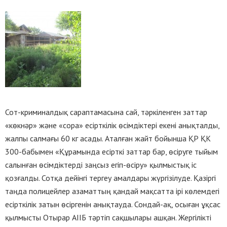
Сот-криминалдық сараптамасына сай, тәркіленген заттар
«көкнәр» және «сора» есірткілік өсімдіктері екені анықталды,
жалпы салмағы 60 кг асады. Аталған жайт бойынша ҚР ҚК
300-бабымен «Құрамында есiрткi заттар бар, өсiруге тыйым
салынған өсiмдiктердi заңсыз егіп-өсіру» қылмыстық іс
қозғалды. Сотқа дейінгі тергеу амалдары жүргізілуде. Қазіргі
таңда полицейлер азаматтың қандай мақсатта ірі көлемдегі
есірткілік затын өсіргенін анықтауда. Сондай-ақ, осыған ұқсас
қылмысты Отырар АІІБ тәртіп сақшылары ашқан. Жергілікті