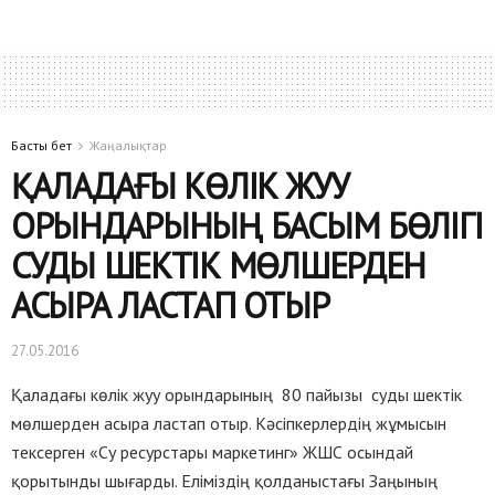
Басты бет
Жаңалықтар
ҚАЛАДАҒЫ КӨЛІК ЖУУ
ОРЫНДАРЫНЫҢ БАСЫМ БӨЛІГІ
СУДЫ ШЕКТІК МӨЛШЕРДЕН
АСЫРА ЛАСТАП ОТЫР
27.05.2016
Қаладағы көлік жуу орындарының 80 пайызы суды шектік
мөлшерден асыра ластап отыр. Кәсіпкерлердің жұмысын
тексерген «Су ресурстары маркетинг» ЖШС осындай
қорытынды шығарды. Еліміздің қолданыстағы Заңының