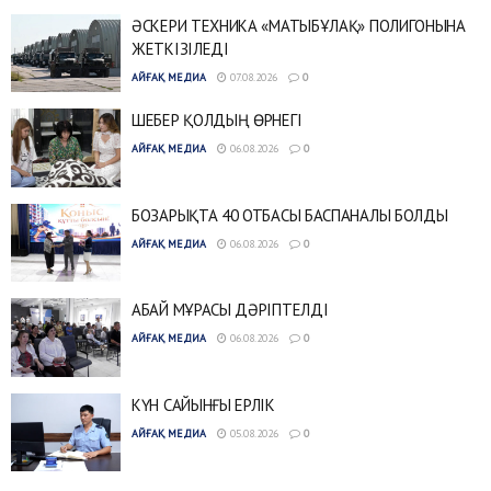
ӘСКЕРИ ТЕХНИКА «МАТЫБҰЛАҚ» ПОЛИГОНЫНА
ЖЕТКІЗІЛЕДІ
АЙҒАҚ МЕДИА
07.08.2026
0
ШЕБЕР ҚОЛДЫҢ ӨРНЕГІ
АЙҒАҚ МЕДИА
06.08.2026
0
БОЗАРЫҚТА 40 ОТБАСЫ БАСПАНАЛЫ БОЛДЫ
АЙҒАҚ МЕДИА
06.08.2026
0
АБАЙ МҰРАСЫ ДӘРІПТЕЛДІ
АЙҒАҚ МЕДИА
06.08.2026
0
КҮН САЙЫНҒЫ ЕРЛІК
АЙҒАҚ МЕДИА
05.08.2026
0