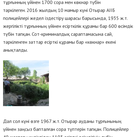
тұрғынның үйінен 1700 сора мен көкнәр түбін
тәркілеген. 2016 жылдың 10 мамыр күні Отырар АІІБ
полицейлері жедел іздестіру шарасы барысында, 1935 ж.т.
жергілікті тұрғынның үйінен есірткілік құрамы бар 600 өсімдік
түбін тапқан. Сот-криминалдық сараптамасына сай,
тәркіленген заттар есірткі құрамы бар «көкнәр» екені
анықталды.
Дәл сол күні өзге 1967 ж.т. Отырар ауданы тұрғынының
үйінен заңсыз бапталған сора түптерін тапқан. Полицейлер
49 жастағы күдіктіден 1103 есірткі өсімдігінің түбін