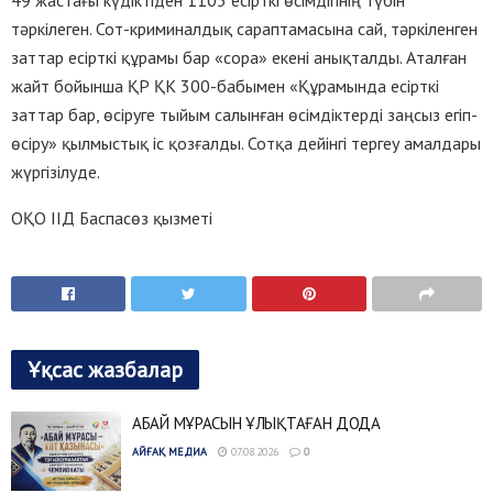
тәркілеген. Сот-криминалдық сараптамасына сай, тәркіленген
заттар есірткі құрамы бар «сора» екені анықталды. Аталған
жайт бойынша ҚР ҚК 300-бабымен «Құрамында есiрткi
заттар бар, өсiруге тыйым салынған өсiмдiктердi заңсыз егіп-
өсіру» қылмыстық іс қозғалды. Сотқа дейінгі тергеу амалдары
жүргізілуде.
ОҚО ІІД Баспасөз қызметі
Ұқсас жазбалар
АБАЙ МҰРАСЫН ҰЛЫҚТАҒАН ДОДА
АЙҒАҚ МЕДИА
07.08.2026
0