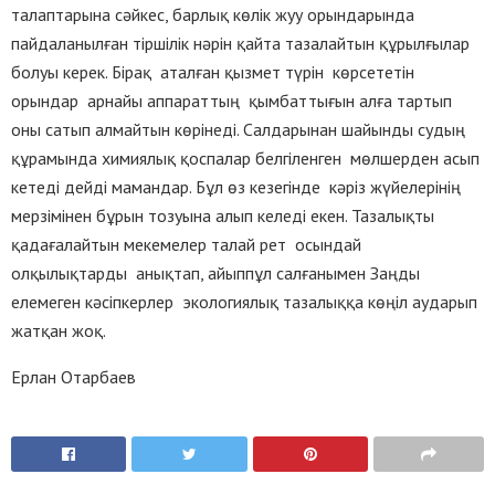
талаптарына сәйкес, барлық көлік жуу орындарында
пайдаланылған тіршілік нәрін қайта тазалайтын құрылғылар
болуы керек. Бірақ аталған қызмет түрін көрсететін
орындар арнайы аппараттың қымбаттығын алға тартып
оны сатып алмайтын көрінеді. Салдарынан шайынды судың
құрамында химиялық қоспалар белгіленген мөлшерден асып
кетеді дейді мамандар. Бұл өз кезегінде кәріз жүйелерінің
мерзімінен бұрын тозуына алып келеді екен. Тазалықты
қадағалайтын мекемелер талай рет осындай
олқылықтарды анықтап, айыппұл салғанымен Заңды
елемеген кәсіпкерлер экологиялық тазалыққа көңіл аударып
жатқан жоқ.
Ерлан Отарбаев