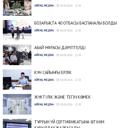
АЙҒАҚ МЕДИА
06.08.2026
0
БОЗАРЫҚТА 40 ОТБАСЫ БАСПАНАЛЫ БОЛДЫ
АЙҒАҚ МЕДИА
06.08.2026
0
АБАЙ МҰРАСЫ ДӘРІПТЕЛДІ
АЙҒАҚ МЕДИА
06.08.2026
0
КҮН САЙЫНҒЫ ЕРЛІК
АЙҒАҚ МЕДИА
05.08.2026
0
ЖҮКТІЛІК ЖӘНЕ ТЕГІН КӨМЕК
АЙҒАҚ МЕДИА
05.08.2026
0
ТҰРҒЫН ҮЙ СЕРТИФИКАТЫНА ӨТІНІМ
ҚАБЫЛДАУ ЖАЛҒАСАДЫ