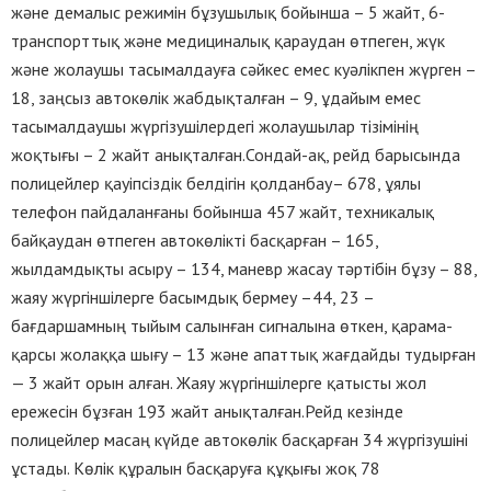
және демалыс режимін бұзушылық бойынша – 5 жайт, 6-
транспорттық және медициналық қараудан өтпеген, жүк
және жолаушы тасымалдауға сәйкес емес куәлікпен жүрген –
18, заңсыз автокөлік жабдықталған – 9, ұдайым емес
тасымалдаушы жүргізушілердегі жолаушылар тізімінің
жоқтығы – 2 жайт анықталған.Сондай-ақ, рейд барысында
полицейлер қауіпсіздік белдігін қолданбау– 678, ұялы
телефон пайдаланғаны бойынша 457 жайт, техникалық
байқаудан өтпеген автокөлікті басқарған – 165,
жылдамдықты асыру – 134, маневр жасау тәртібін бұзу – 88,
жаяу жүргіншілерге басымдық бермеу –44, 23 –
бағдаршамның тыйым салынған сигналына өткен, қарама-
қарсы жолаққа шығу – 13 және апаттық жағдайды тудырған
— 3 жайт орын алған. Жаяу жүргіншілерге қатысты жол
ережесін бұзған 193 жайт анықталған.Рейд кезінде
полицейлер масаң күйде автокөлік басқарған 34 жүргізушіні
ұстады. Көлік құралын басқаруға құқығы жоқ 78