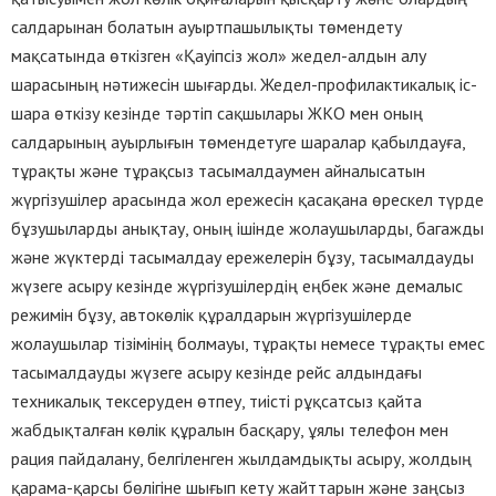
салдарынан болатын ауыртпашылықты төмендету
мақсатында өткізген «Қауіпсіз жол» жедел-алдын алу
шарасының нәтижесін шығарды. Жедел-профилактикалық іс-
шара өткізу кезінде тәртіп сақшылары ЖКО мен оның
салдарының ауырлығын төмендетуге шаралар қабылдауға,
тұрақты және тұрақсыз тасымалдаумен айналысатын
жүргізушілер арасында жол ережесін қасақана өрескел түрде
бұзушыларды анықтау, оның ішінде жолаушыларды, багажды
және жүктерді тасымалдау ережелерін бұзу, тасымалдауды
жүзеге асыру кезінде жүргізушілердің еңбек және демалыс
режимін бұзу, автокөлік құралдарын жүргізушілерде
жолаушылар тізімінің болмауы, тұрақты немесе тұрақты емес
тасымалдауды жүзеге асыру кезінде рейс алдындағы
техникалық тексеруден өтпеу, тиісті рұқсатсыз қайта
жабдықталған көлiк құралын басқару, ұялы телефон мен
рация пайдалану, белгіленген жылдамдықты асыру, жолдың
қарама-қарсы бөлігіне шығып кету жайттарын және заңсыз