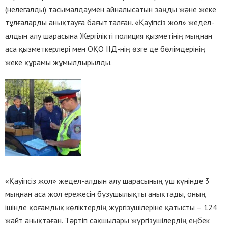
(нелегалды) тасымалдаумен айналысатын заңды және жеке
тұлғаларды анықтауға бағытталған. «Қауіпсіз жол» жедел-
алдын алу шарасына Жергілікті полиция қызметінің мыңнан
аса қызметкерлері мен ОҚО ІІД-нің өзге де бөлімдерінің
жеке құрамы жұмылдырылды.
«Қауіпсіз жол» жедел-алдын алу шарасының үш күнінде 3
мыңнан аса жол ережесін бұзушылықты анықтады, оның
ішінде қоғамдық көліктердің жүргізушілеріне қатысты – 124
жайт анықтаған. Тәртіп сақшылары жүргізушілердің еңбек