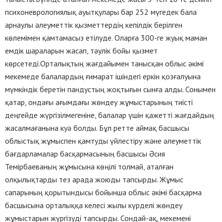
психоневрологиялық ауытқулары бар 252 мүгедек бала
арнаулы әлеуметтік қызметтердің кепілдік берілген
көлемімен қамтамасыз етілуде. Оларға 300-ге жуық маман
емдік шараларын жасап, тәулік бойы қызмет
көрсетеді.Орталықтың жағдайымен танысқан облыс әкімі
мекемеде балалардың ғимарат ішіндегі еркін қозғалуына
мүмкіндік беретін пандустың жоқтығын сынға алды. Сонымен
қатар, ондағы ағымдағы жөндеу жұмыстарының тиісті
деңгейде жүргізілмегеніне, балалар үшін қажетті жағдайдың
жасалмағанына куә болды. Бұл ретте аймақ басшысы
облыстық жұмыспен қамтуды үйлестіру және әлеуметтік
бағдарламалар басқармасының басшысы Әсия
Темірбаеваның жұмысына көңілі толмай, аталған
олқылықтарды тез арада жоюды тапсырды. Жұмыс
сапарының қорытындысы бойынша облыс әкімі басқарма
басшысына орталыққа келесі жылы күрделі жөндеу
жұмыстарын жүргізуді тапсырды. Сондай-ақ, мекемені