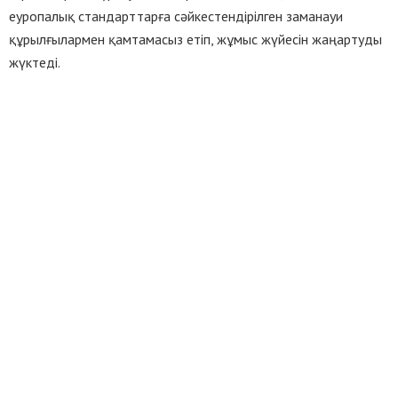
еуропалық стандарттарға сәйкестендірілген заманауи
құрылғылармен қамтамасыз етіп, жұмыс жүйесін жаңартуды
жүктеді.
Ұқсас жазбалар
ШЕБЕР ҚОЛДЫҢ ӨРНЕГІ
АЙҒАҚ МЕДИА
06.08.2026
0
БОЗАРЫҚТА 40 ОТБАСЫ БАСПАНАЛЫ БОЛДЫ
АЙҒАҚ МЕДИА
06.08.2026
0