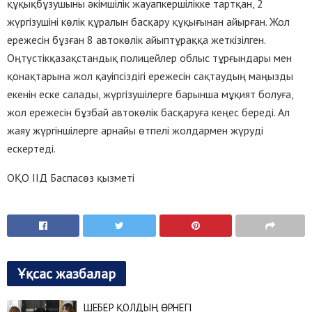
құқықбұзушыны әкімшілік жауапкершілікке тартқан, 2
жүргізушіні көлік құралын басқару құқығынан айырған. Жол
ережесін бұзған 8 автокөлік айыптұраққа жеткізілген.
Оңтүстікқазақстандық полицейлер облыс тұрғындары мен
қонақтарына жол қауіпсіздігі ережесін сақтаудың маңызды
екенін еске салады, жүргізушілерге барынша мұқият болуға,
жол ережесін бұзбай автокөлік басқаруға кеңес береді. Ал
жаяу жүргіншілерге арнайы өтпелі жолдармен жүруді
ескертеді.
ОҚО ІІД Баспасөз қызметі
Ұқсас жазбалар
ШЕБЕР ҚОЛДЫҢ ӨРНЕГІ