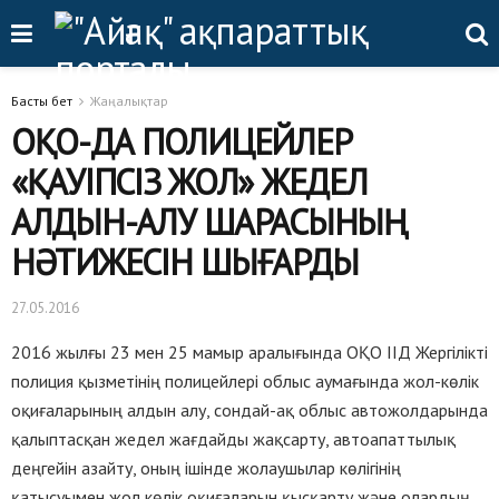
Басты бет
Жаңалықтар
ОҚО-ДА ПОЛИЦЕЙЛЕР
«ҚАУІПСІЗ ЖОЛ» ЖЕДЕЛ
АЛДЫН-АЛУ ШАРАСЫНЫҢ
НӘТИЖЕСІН ШЫҒАРДЫ
27.05.2016
2016 жылғы 23 мен 25 мамыр аралығында ОҚО ІІД Жергілікті
полиция қызметінің полицейлері облыс аумағында жол-көлік
оқиғаларының алдын алу, сондай-ақ облыс автожолдарында
қалыптасқан жедел жағдайды жақсарту, автоапаттылық
деңгейін азайту, оның ішінде жолаушылар көлігінің
қатысуымен жол көлік оқиғаларын қысқарту және олардың