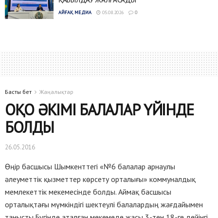
АЙҒАҚ МЕДИА
05.08.2026
0
Басты бет
Жаңалықтар
ОҚО ӘКІМІ БАЛАЛАР ҮЙІНДЕ
БОЛДЫ
26.05.2016
Өңір басшысы Шымкенттегі «№6 балалар арнаулы
әлеуметтік қызметтер көрсету орталығы» коммуналдық
мемлекеттік мекемесінде болды. Аймақ басшысы
орталықтағы мүмкіндігі шектеулі балалардың жағдайымен
танысты.Бүгінде аталған мекемеде жасы 3-тен 18-ге дейінгі