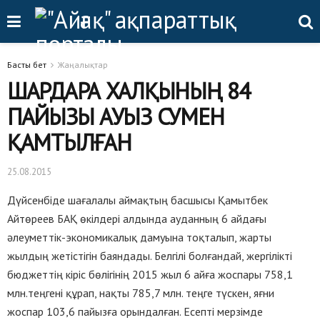
Басты бет
Жаңалықтар
ШАРДАРА ХАЛҚЫНЫҢ 84
ПАЙЫЗЫ АУЫЗ СУМЕН
ҚАМТЫЛҒАН
25.08.2015
Дүйсенбіде шағалалы аймақтың басшысы Қамытбек
Айтөреев БАҚ өкілдері алдында ауданның 6 айдағы
әлеуметтік-экономикалық дамуына тоқталып, жарты
жылдың жетістігін баяндады. Белгілі болғандай, жергілікті
бюджеттің кіріс бөлігінің 2015 жыл 6 айға жоспары 758,1
млн.теңгені құрап, нақты 785,7 млн. теңге түскен, яғни
жоспар 103,6 пайызға орындалған. Есепті мерзімде