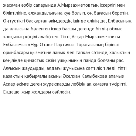
жасаған әрбір сапарында А.Мырзахметовтың іскерлігі мен
біліктілігіне, елжандылығына куә болып, оң бағасын беретін.
Оңтүстікті басқарған әкімдердің ішінде елінің де, Елбасының
да алғысына бөленген іскер басшы дегенде біздің облыс
халқының көңілі алабөтен. Тіпті, Асқар Мырзахметовты
Елбасымыз «Нұр Отан» Партиясы Төрағасының бірінші
орынбасары қызметіне лайық деп тапқан сәтінде, халықтың
көңілінде қимастық сезім ұшқынының пайда болғаны рас.
Алғысын жаудырды, алдағы жұмысына сәттілік тіледі, тіпті
қазақтың қабырғалы ақыны Әселхан Қалыбекова апамыз
Асқар әкімге деген жүрекжарды лебізін ақ қағазға түсіріпті.
Ендеше, жыр жолдары сөйлесін.