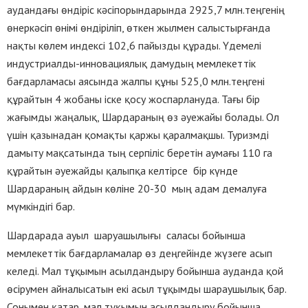
аудандағы өндіріс кәсіпорындарында 2925,7 млн.теңгенің
өнеркәсіп өнімі өндіріліп, өткен жылмен салыстырғанда
нақты көлем индексі 102,6 пайызды құрады. Үдемелі
индустриалды-инновациялық дамудың мемлекеттік
бағдарламасы аясында жалпы құны 525,0 млн.теңгені
құрайтын 4 жобаны іске қосу жоспарлануда. Тағы бір
жағымды жаңалық, Шардараның өз әуежайы болады. Ол
үшін қазынадан қомақты қаржы қаралмақшы. Туризмді
дамыту мақсатында тың серпіліс беретін аумағы 110 га
құрайтын әуежайды қалыпқа келтірсе бір күнде
Шардараның айдын көліне 20-30 мың адам демалуға
мүмкіндігі бар.
Шардарада ауыл шаруашылығы саласы бойынша
мемлекеттік бағдарламалар өз деңгейінде жүзеге асып
келеді. Мал тұқымын асылдандыру бойынша ауданда қой
өсірумен айналысатын екі асыл тұқымды шараушылық бар.
Сонымен қатар, мал тұқымын асылдандыру бойынша