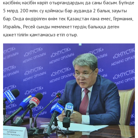
кәсібінің нәсібін көріп отырғандардың да саны басым. Бүгінде
5 млрд. 200 млн. су қоймасы бар ауданда 2 балық зауыты
бар. Онда өндірілген өнім тек Қазақстан ғана емес, Германия,
Израйль, Ресей сынды мемлекеттердің балыққа деген
қажеттілігін қамтамасыз етіп отыр.