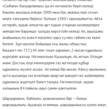
«Сыбаға» бағдарламасы да өз нәтижесін беріп келеді.
Биылғы жылдың өзінде 2000 мың бас аналық мал сатып
алуға тапсырма берілсе, бүгінде 1380-і орындалыпты. Айта
кетерлігі, аудан әлеуетін арттырып отырған кәсіпкерлерге
әкімдіктен барынша қолдау көрсетіліп келеді. Ал, ауылдағы
ағайынның ең өзекті мәселесі ауыз су мен табиғи газ екені
белгілі. Бұл мәселе бойынша осы жылы облыстық
бюджеттен 717,145 млн теңге қаралып, 2 нысан құрылысы
жүргізіліп жатыр. Нәтижесінде Қызылқұм, Ақ алтын, Егізқұм
және Достық елді мекендеріне газ жеткізуші құбыр
құрылысы жүзеге асуда. Ал екінші бір нысан, Көксу ауылының
орта қысымды газ өткізгішін квартал ішіндегі газ жүйелерінің
құрылысы жүргізуге бағытталуда. Нәтижесінде, аудан
халқының 84 пайызы ауыз сумен қамтылған.
Шардараның байлығы, қазынасының бірі — балық
шаруашылығы. Ауданда аталмыш шаруашылықты қолға алып,