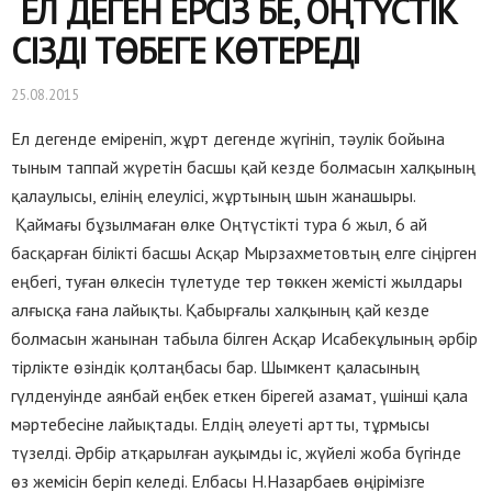
ЕЛ ДЕГЕН ЕРСІЗ БЕ, ОҢТҮСТІК
СІЗДІ ТӨБЕГЕ КӨТЕРЕДІ
25.08.2015
Ел дегенде еміреніп, жұрт дегенде жүгініп, тәулік бойына
тыным таппай жүретін басшы қай кезде болмасын халқының
қалаулысы, елінің елеулісі, жұртының шын жанашыры.
Қаймағы бұзылмаған өлке Оңтүстікті тура 6 жыл, 6 ай
басқарған білікті басшы Асқар Мырзахметовтың елге сіңірген
еңбегі, туған өлкесін түлетуде тер төккен жемісті жылдары
алғысқа ғана лайықты. Қабырғалы халқының қай кезде
болмасын жанынан табыла білген Асқар Исабекұлының әрбір
тірлікте өзіндік қолтаңбасы бар. Шымкент қаласының
гүлденуінде аянбай еңбек еткен бірегей азамат, үшінші қала
мәртебесіне лайықтады. Елдің әлеуеті артты, тұрмысы
түзелді. Әрбір атқарылған ауқымды іс, жүйелі жоба бүгінде
өз жемісін беріп келеді. Елбасы Н.Назарбаев өңірімізге