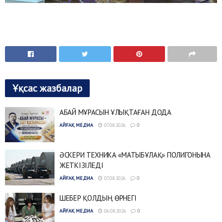
Ұқсас жазбалар
АБАЙ МҰРАСЫН ҰЛЫҚТАҒАН ДОДА
АЙҒАҚ МЕДИА
07.08.2026
0
ӘСКЕРИ ТЕХНИКА «МАТЫБҰЛАҚ» ПОЛИГОНЫНА
ЖЕТКІЗІЛЕДІ
АЙҒАҚ МЕДИА
07.08.2026
0
ШЕБЕР ҚОЛДЫҢ ӨРНЕГІ
АЙҒАҚ МЕДИА
06.08.2026
0