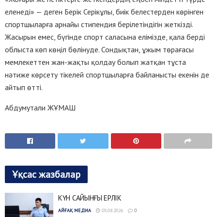
еленеді» — деген Берік Серікұлы, биік белестерден көрінген
спортшыларға арнайы стипендия берілетіндігін жеткізді.
Жасырын емес, бүгінде спорт саласына елімізде, қала берді
облыста көп көңіл бөлінуде. Сондықтан, ұжым төрағасы
мемлекеттен жан-жақты қолдау болып жатқан тұста
нәтиже көрсету тікелей спортшыларға байланысты екенін де
айтып өтті.
Абдумутали ЖҰМАШ
Ұқсас жазбалар
КҮН САЙЫНҒЫ ЕРЛІК
АЙҒАҚ МЕДИА
05.08.2026
0