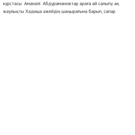
курстасы Аманәлі Абдурамановтар араға ай салыпү ақ
жаулықты Хадиша әжейдің шаңырағына барып, сапар
барысының ойдағыдай мәресіне жеткендігін баяндап берді.
Жоба орындалмас бұрын батыр бауырының алтын
әріптермен жазылған есімін көру үшін қаламыздағы Даңқ
Аллеясына Хадиша апамыз әзер жеткен еді. Бұл сөзімізге
бейнеқорымызда сақталған бейнежазбалар дәйек бола
алады. Бойындағы қайрат-күшін кәрілік жеңіп, бірнеше
жылдан бері аяқ ауруының зардабын тартқан ел
анасының бүгін тағы бір тілегі орындалды. Халық
қалаулысы Дулат Назарбекұлының ықпалымен қоларбаға
қол жеткізді. Бауырын іздеп Польшаға барып, бүгінгідей қол
ұшын созып жатқан ел азаматына кейуана алғысын білдірді.
Ботагөз МӘДІБЕК