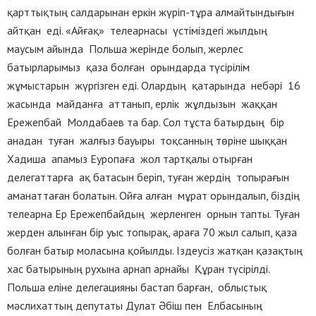
қарттықтың салдарынан еркін жүріп-тұра алмайтындығын
айтқан еді. «Айғақ» телеарнасы үстіміздегі жылдың
маусым айында Польша жерінде болып, жерлес
батырларымыз қаза болған орындарда түсірілім
жұмыстарын жүргізген еді. Олардың қатарында небәрі 16
жасында майданға аттанып, ерлік жұлдызын жаққан
Ережепбай Молдабаев та бар. Сол тұста батырдың бір
анадан туған жалғыз бауыры тоқсанның төріне шыққан
Хадиша апамыз Еуропаға жол тартқалы отырған
делегаттарға ақ батасын беріп, туған жердің топырағын
аманаттаған болатын. Ойға алған мұрат орындалып, біздің
телеарна Ер Ережепбайдың жерленген орнын тапты. Туған
жерден алынған бір уыс топырақ, араға 70 жыл салып, қаза
болған батыр моласына қойылды. Іздеусіз жатқан қазақтың
хас батырының рухына арнап арнайы Құран түсірілді.
Польша еліне делегацияны бастап барған, облыстық
мәслихаттың депутаты Дулат Әбіш пен Елбасының