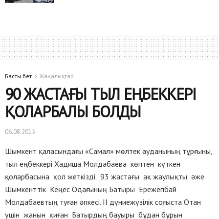
Басты бет
Жаңалықтар
90 ЖАСТАҒЫ ТЫЛ ЕҢБЕККЕРІ
ҚОЛАРБАЛЫ БОЛДЫ
06.08.2015
Шымкент қаласындағы «Самал» мөлтек ауданының тұрғыны,
тыл еңбеккері Хадиша Молдабаева көптен күткен
қоларбасына қол жеткізді. 93 жастағы ақ жаулықты әже
Шымкенттік Кеңес Одағының Батыры Ережепбай
Молдабаевтың туған әпкесі. ІІ дүниежүзілік соғыста Отан
үшін жанын қиған Батырдың бауыры бұдан бұрын