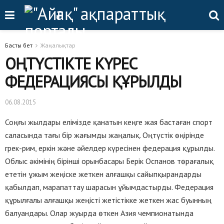
Басты бет
Жаңалықтар
ОҢТҮСТІКТЕ КҮРЕС
ФЕДЕРАЦИЯСЫ ҚҰРЫЛДЫ
06.08.2015
Соңғы жылдары елімізде қанатын кеңге жая бастаған спорт
саласында тағы бір жағымды жаңалық. Оңтүстік өңірінде
грек-рим, еркін және әйелдер күресінен федерация құрылды.
Облыс әкімінің бірінші орынбасары Берік Оспанов төрағалық
ететін ұжым жеңіске жеткен алғашқы сайыпқырандарды
қабылдап, марапаттау шарасын ұйымдастырды. Федерация
құрылғалы алғашқы жеңісті жетістікке жеткен жас буынның
балуандары. Олар жуырда өткен Азия чемпионатында