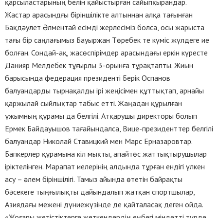
қарсыластарының белін қайыстырған сайыпқырандар.
Жастар арасындғы біріншілікте алтыннан алқа тағынған
Бақдәулет Әлментай есімді жерлесіміз болса, осы жарыста
тағы бір саңлағымыз Бауыржан Төребек те күміс жүлдеге ие
болған. Сондай-ақ, жасөспірімдер арасындағы еркін күресте
Данияр Мелдебек тұғырлы 3-орынға тұрақтапты. Жиын
барысында федерация президенті Берік Оспанов
балуандарды тырнақалды ірі жеңісімен құттықтап, арнайы
қаржылай сыйлықтар табыс етті. Жаңадан құрылған
ұжымның құрамы да белгілі. Атқарушы директоры болып
Ермек Байдауышов тағайындалса, Вице-президенттер белгілі
балуандар Николай Ставицкий мен Марс Ерназаровтар.
Бапкерлер құрамына кіл мықты, апайтөс жаттықтырушылар
іріктелінген. Марапат иелерінің алдында тұрған ендігі үлкен
асу – әлем біріншілігі. Тамыз айында өтетін байрақты
бәсекеге тыңғылықты дайындалып жатқан спортшылар,
Азиядағы межені дүниежүзінде де қайталасақ деген ойда.
«Жоғары жетістіктерге жеткендердің еңбегі міндетті түрде