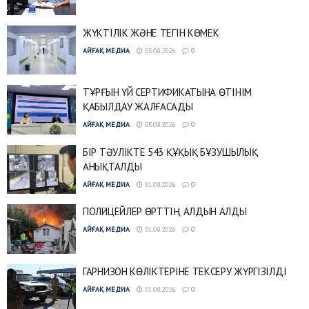
ЖҮКТІЛІК ЖӘНЕ ТЕГІН КӨМЕК
АЙҒАҚ МЕДИА
05.08.2026
0
ТҰРҒЫН ҮЙ СЕРТИФИКАТЫНА ӨТІНІМ
ҚАБЫЛДАУ ЖАЛҒАСАДЫ
АЙҒАҚ МЕДИА
05.08.2026
0
БІР ТӘУЛІКТЕ 543 ҚҰҚЫҚ БҰЗУШЫЛЫҚ
АНЫҚТАЛДЫ
АЙҒАҚ МЕДИА
01.08.2026
0
ПОЛИЦЕЙЛЕР ӨРТТІҢ АЛДЫН АЛДЫ
АЙҒАҚ МЕДИА
01.08.2026
0
ГАРНИЗОН КӨЛІКТЕРІНЕ ТЕКСЕРУ ЖҮРГІЗІЛДІ
АЙҒАҚ МЕДИА
01.08.2026
0