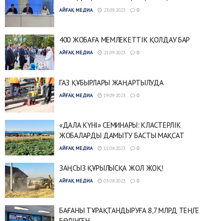
АЙҒАҚ МЕДИА
23.09.2023
0
400 ЖОБАҒА МЕМЛЕКЕТТІК ҚОЛДАУ БАР
АЙҒАҚ МЕДИА
21.09.2023
0
ГАЗ ҚҰБЫРЛАРЫ ЖАҢАРТЫЛУДА
АЙҒАҚ МЕДИА
19.09.2023
0
«ДАЛА КҮНІ» СЕМИНАРЫ: КЛАСТЕРЛІК
ЖОБАЛАРДЫ ДАМЫТУ БАСТЫ МАҚСАТ
АЙҒАҚ МЕДИА
11.08.2023
0
ЗАҢСЫЗ ҚҰРЫЛЫСҚА ЖОЛ ЖОҚ!
АЙҒАҚ МЕДИА
03.08.2023
0
БАҒАНЫ ТҰРАҚТАНДЫРУҒА 8,7 МЛРД ТЕҢГЕ
БӨЛІНГЕН