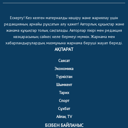
Ескерту! Кез келген материалды көшіру және жариялау үшін
редакцияның арнайы рұқсатын алу қажет! Авторлық құқықтар және
жанама құқықтар толық сақталады. Авторлар пікірі мен редакция
көзқарасының сәйкес келе бермеуі мүмкін. Жарнама мен
хабарландырулардың мазмұнына жарнама беруші жауап береді.
АҚПАРАТ
Саясат
Экономика
Түркістан
Шымкент
Тарих
Спорт
Сұхбат
Айғақ TV
БІЗБЕН БАЙЛАНЫС