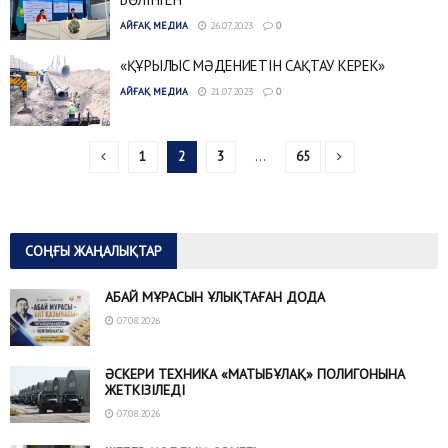
АЙҒАҚ МЕДИА
26.07.2023
0
«ҚҰРЫЛЫС МӘДЕНИЕТІН САҚТАУ КЕРЕК»
АЙҒАҚ МЕДИА
21.07.2023
0
1
2
3
…
65
СОҢҒЫ ЖАҢАЛЫҚТАР
АБАЙ МҰРАСЫН ҰЛЫҚТАҒАН ДОДА
07.08.2026
ӘСКЕРИ ТЕХНИКА «МАТЫБҰЛАҚ» ПОЛИГОНЫНА
ЖЕТКІЗІЛЕДІ
07.08.2026