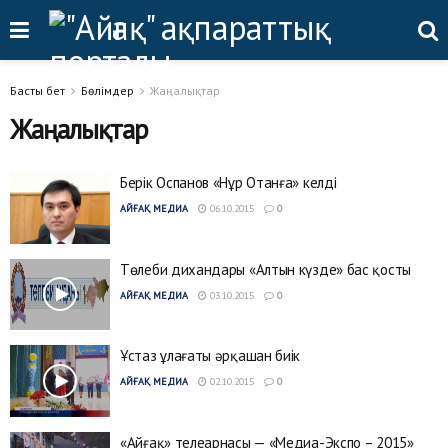
Басты бет
Бөлімдер
Жаңалықтар
Жаңалықтар
Берік Оспанов «Нұр Отанға» келді
АЙҒАҚ МЕДИА
06.10.2015
0
Төлеби дихандары «Алтын күзде» бас қосты
АЙҒАҚ МЕДИА
03.10.2015
0
Ұстаз ұлағаты әрқашан биік
АЙҒАҚ МЕДИА
02.10.2015
0
«Айғақ» телеарнасы — «Медиа-Экспо – 2015»