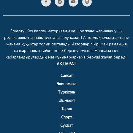
Ескерту! Кез келген материалды көшіру және жариялау үшін
редакцияның арнайы рұқсатын алу қажет! Авторлық құқықтар және
жанама құқықтар толық сақталады. Авторлар пікірі мен редакция
көзқарасының сәйкес келе бермеуі мүмкін. Жарнама мен
хабарландырулардың мазмұнына жарнама беруші жауап береді.
АҚПАРАТ
Саясат
Экономика
Түркістан
Шымкент
Тарих
Спорт
Сұхбат