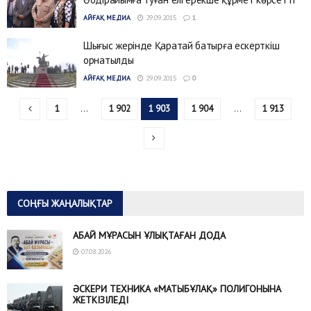
АЙҒАҚ МЕДИА
29.09.2015
1
Шығыс жерінде Қаратай батырға ескерткіш
орнатылды
АЙҒАҚ МЕДИА
29.09.2015
0
1
…
1 902
1 903
1 904
…
1 913
СОҢҒЫ ЖАҢАЛЫҚТАР
АБАЙ МҰРАСЫН ҰЛЫҚТАҒАН ДОДА
07.08.2026
ӘСКЕРИ ТЕХНИКА «МАТЫБҰЛАҚ» ПОЛИГОНЫНА
ЖЕТКІЗІЛЕДІ