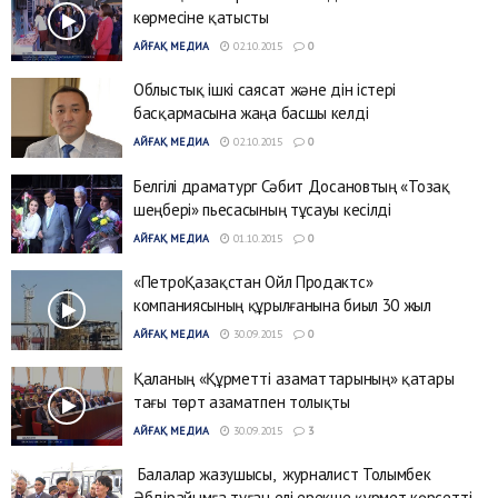
көрмесіне қатысты
АЙҒАҚ МЕДИА
02.10.2015
0
Облыстық ішкі саясат және дін істері
басқармасына жаңа басшы келді
АЙҒАҚ МЕДИА
02.10.2015
0
Белгілі драматург Сәбит Досановтың «Тозақ
шеңбері» пьесасының тұсауы кесілді
АЙҒАҚ МЕДИА
01.10.2015
0
«ПетроҚазақстан Ойл Продактс»
компаниясының құрылғанына биыл 30 жыл
АЙҒАҚ МЕДИА
30.09.2015
0
Қаланың «Құрметті азаматтарының» қатары
тағы төрт азаматпен толықты
АЙҒАҚ МЕДИА
30.09.2015
3
Балалар жазушысы, журналист Толымбек
Әбдірайымға туған елі ерекше құрмет көрсетті