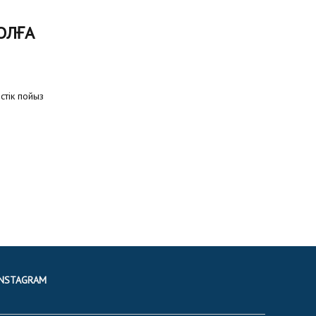
ОЛҒА
стік пойыз
INSTAGRAM