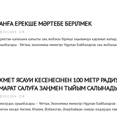
ТАНҒА ЕРЕКШЕ МӘРТЕБЕ БЕРІЛМЕК
19.12.2024
0
ркістан қаласына қатысты заң жобасы бірінші оқылымда қаралып жаты
рынбасары - Ұлттық экономика министрі Нұрлан Байбазаров заң жобасын
ХМЕТ ЯСАУИ КЕСЕНЕСІНЕН 100 МЕТР РАДИ
ИМАРАТ САЛУҒА ЗАҢМЕН ТЫЙЫМ САЛЫНАД
19.12.2024
0
стрдің орынбасары – Ұлттық Экономика министрі Нұрлан Байбазаров 
еген кезде Англия, Италия, Өзбекстан, Әзербайжан сияқты елдердің тәжі