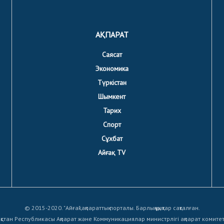
АҚПАРАТ
Саясат
Экономика
Түркістан
Шымкент
Тарих
Спорт
Сұхбат
Айғақ TV
© 2015-2020. "Айғақ" ақпараттық порталы. Барлық құқықтар сақталған.
қстан Республикасы Ақпарат және Коммуникациялар министрлігі ақпарат комите