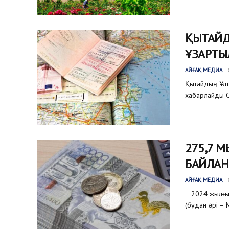
ҚЫТАЙД
ҰЗАРТ
АЙҒАҚ МЕДИА
Қытайдың Ұлт
хабарлайды Син
275,7 
БАЙЛАН
АЙҒАҚ МЕДИА
2024 жылғы 1
(бұдан әрі –