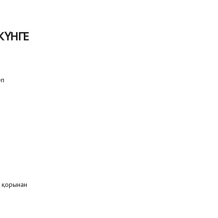
КҮНГЕ
еп
 қорынан