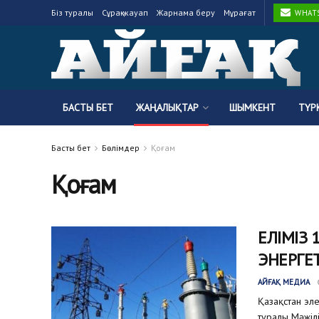
Біз туралы
Сұрақ-жауап
Жарнама беру
Мұрағат
WHATSA
БАСТЫ БЕТ
ЖАҢАЛЫҚТАР
ШЫМКЕНТ
ТҮР
Басты бет
Бөлімдер
Қоғам
Қоғам
ЕЛІМІЗ 
ЭНЕРГЕ
АЙҒАҚ МЕДИА
Қазақстан эле
туралы Мәжілі