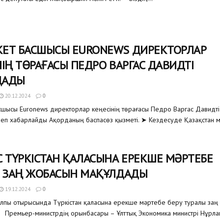
ЕТ БАСШЫСЫ EURONEWS ДИРЕКТОРЛАР
НІҢ ТӨРАҒАСЫ ПЕДРО ВАРГАС ДАВИДТІ
ДАДЫ
20.12.2024
0
шысы Euronews директорлар кеңесінің төрағасы Педро Варгас Давидті
еп хабарлайды Ақорданың баспасөз қызметі. ➤ Кездесуде Қазақстан 
С ТҮРКІСТАН ҚАЛАСЫНА ЕРЕКШЕ МӘРТЕБЕ
Н ЗАҢ ЖОБАСЫН МАҚҰЛДАДЫ
19.12.2024
0
алпы отырысында Түркістан қаласына ерекше мәртебе беру туралы заң
Премьер-министрдің орынбасары – Ұлттық Экономика министрі Нұрлан