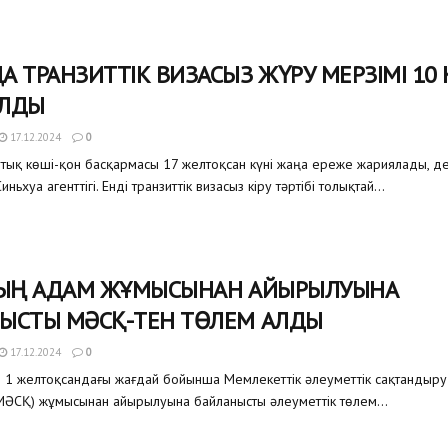
А ТРАНЗИТТІК ВИЗАСЫЗ ЖҮРУ МЕРЗІМІ 10 
ЫЛДЫ
17.12.2024
0
тық көші-қон басқармасы 17 желтоқсан күні жаңа ереже жариялады, д
ьхуа агенттігі. Енді транзиттік визасыз кіру тәртібі толықтай...
МЫҢ АДАМ ЖҰМЫСЫНАН АЙЫРЫЛУЫНА
ЫСТЫ МӘСҚ-ТЕН ТӨЛЕМ АЛДЫ
17.12.2024
0
 желтоқсандағы жағдай бойынша Мемлекеттік әлеуметтік сақтандыру
 МӘСҚ) жұмысынан айырылуына байланысты әлеуметтік төлем...