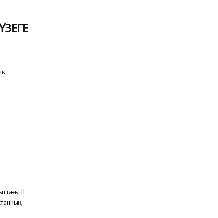
ҮЗЕГЕ
ық
ттағы II
станның