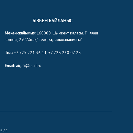
БІЗБЕН БАЙЛАНЫС
Мекен-жайымыз:
160000, Шымкент қаласы, Ғ. Іляев
көшесі, 29, "Айғақ" Телерадиокомпаниясы"
Тел.:
+7 725 221 36 11, +7 725 230 07 25
Email:
aigak@mail.ru
тінде