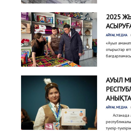
2025 Ж
АСЫРУҒА
АЙҒАҚ МЕДИА
«Ауыл аманат
отырыстар өт
бағдарламасы
АУЫЛ М
РЕСПУБ
АНЫҚТ
АЙҒАҚ МЕДИА
Астанада ауы
республикал
түкпір-түкпір