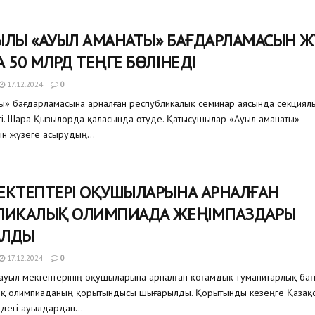
ЫЛЫ «АУЫЛ АМАНАТЫ» БАҒДАРЛАМАСЫН Ж
 50 МЛРД ТЕҢГЕ БӨЛІНЕДІ
17.12.2024
0
ы» бағдарламасына арналған республикалық семинар аясында секциял
ті. Шара Қызылорда қаласында өтуде. Қатысушылар «Ауыл аманаты»
н жүзеге асырудың...
ЕКТЕПТЕРІ ОҚУШЫЛАРЫНА АРНАЛҒАН
ЛИКАЛЫҚ ОЛИМПИАДА ЖЕҢІМПАЗДАРЫ
АЛДЫ
17.12.2024
0
л мектептерінің оқушыларына арналған қоғамдық-гуманитарлық бағы
ық олимпиаданың қорытындысы шығарылды. Қорытынды кезеңге Қазақ
індегі ауылдардан...