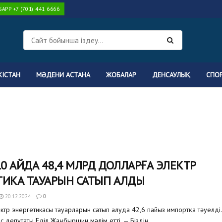
PP +7 (701) 441 6666
КІСТАН
МӘДЕНИ АСТАНА
ЖОБАЛАР
ДЕНСАУЛЫҚ
СПО
10 АЙДА 48,4 МЛРД ДОЛЛАРҒА ЭЛЕКТР
ТИКА ТАУАРЫН САТЫП АЛДЫ
20.12.2024
0
ктр энергетикасы тауарларын сатып алуда 42,6 пайыз импортқа тәуелді.
с депутаты Еділ Жаңбыршин мәлім етті. — Біздің...