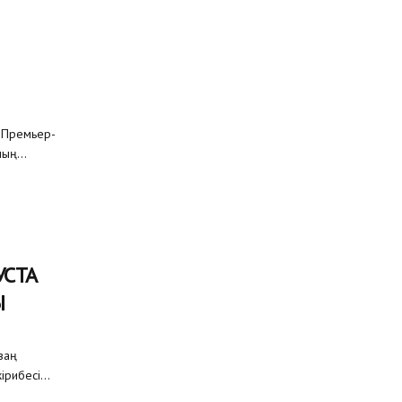
р,Премьер-
ың...
УСТА
Ы
заң
рибесі...