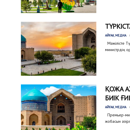
ТҮРКІС
АЙҒАҚ МЕДИА
Мәжілісте Тү
министрдің о
ҚОЖА А
БИІК Ғ
АЙҒАҚ МЕДИА
Премьер-мини
жобасын әзірл