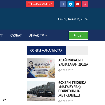
АЙҒАҚ ONLINE
Сенбі, Тамыз 8, 2026
РТ
СҰХБАТ
АЙҒАҚ TV
16+
СОҢҒЫ ЖАҢАЛЫҚТАР
АБАЙ МҰРАСЫН
ҰЛЫҚТАҒАН ДОДА
07.08.2026
ӘСКЕРИ ТЕХНИКА
«МАТЫБҰЛАҚ»
ПОЛИГОНЫНА
ЖЕТКІЗІЛЕДІ
 Бұл
07.08.2026