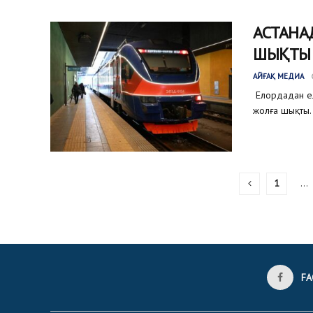
АСТАНА
ШЫҚТЫ
АЙҒАҚ МЕДИА
Елордадан ел
жолға шықты.
1
…
FA