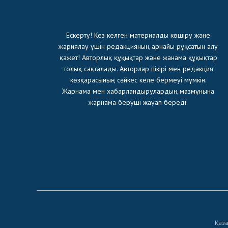
Ескерту! Кез келген материалды көшіру және
жариялау үшін редакцияның арнайы рұқсатын алу
қажет! Авторлық құқықтар және жанама құқықтар
толық сақталады. Авторлар пікірі мен редакция
көзқарасының сәйкес келе бермеуі мүмкін.
Жарнама мен хабарландырулардың мазмұнына
жарнама беруші жауап береді.
Қаза