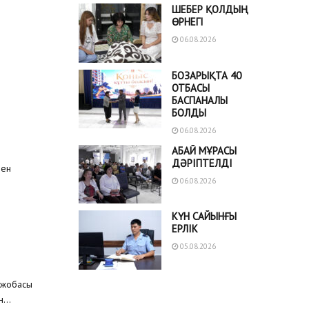
ШЕБЕР ҚОЛДЫҢ
ӨРНЕГІ
06.08.2026
БОЗАРЫҚТА 40
ОТБАСЫ
БАСПАНАЛЫ
БОЛДЫ
06.08.2026
АБАЙ МҰРАСЫ
ДӘРІПТЕЛДІ
мен
06.08.2026
КҮН САЙЫНҒЫ
ЕРЛІК
05.08.2026
 жобасы
...