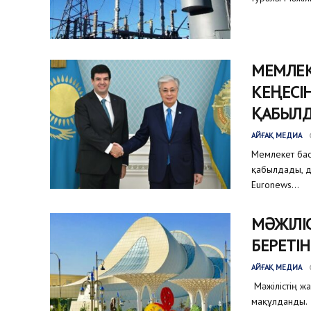
МЕМЛЕК
КЕҢЕСІ
ҚАБЫЛ
АЙҒАҚ МЕДИА
Мемлекет бас
қабылдады, д
Euronews...
МӘЖІЛІ
БЕРЕТІ
АЙҒАҚ МЕДИА
Мәжілістің ж
мақұлданды. 