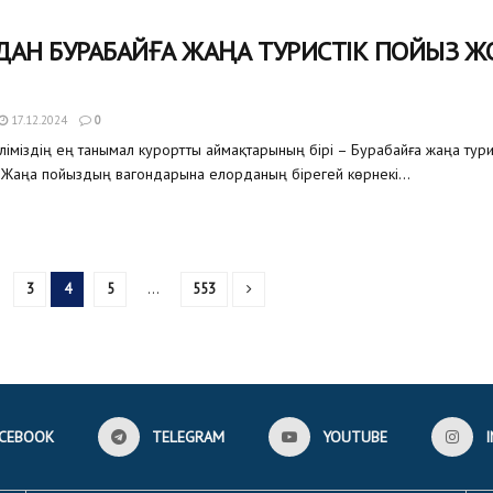
ДАН БУРАБАЙҒА ЖАҢА ТУРИСТІК ПОЙЫЗ Ж
17.12.2024
0
іміздің ең танымал курортты аймақтарының бірі – Бурабайға жаңа тури
 Жаңа пойыздың вагондарына елорданың бірегей көрнекі...
3
4
5
…
553
CEBOOK
TELEGRAM
YOUTUBE