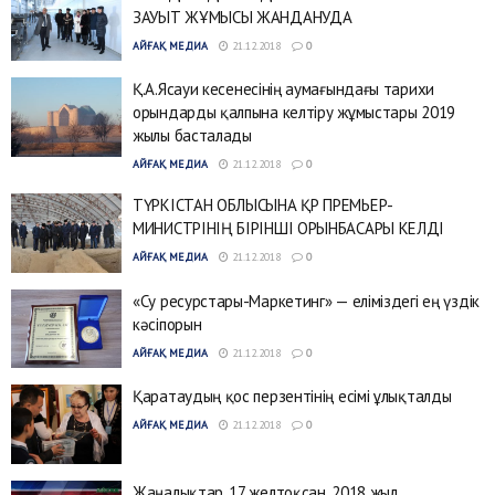
ЗАУЫТ ЖҰМЫСЫ ЖАНДАНУДА
АЙҒАҚ МЕДИА
21.12.2018
0
Қ.А.Ясауи кесенесінің аумағындағы тарихи
орындарды қалпына келтіру жұмыстары 2019
жылы басталады
АЙҒАҚ МЕДИА
21.12.2018
0
ТҮРКІСТАН ОБЛЫСЫНА ҚР ПРЕМЬЕР-
МИНИСТРІНІҢ БІРІНШІ ОРЫНБАСАРЫ КЕЛДІ
АЙҒАҚ МЕДИА
21.12.2018
0
«Су ресурстары-Маркетинг» — еліміздегі ең үздік
кәсіпорын
АЙҒАҚ МЕДИА
21.12.2018
0
Қаратаудың қос перзентінің есімі ұлықталды
АЙҒАҚ МЕДИА
21.12.2018
0
Жаңалықтар. 17 желтоқсан, 2018 жыл.