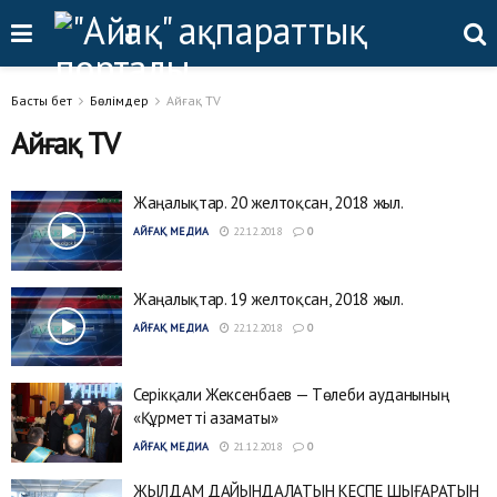
Басты бет
Бөлімдер
Айғақ TV
Айғақ TV
Жаңалықтар. 20 желтоқсан, 2018 жыл.
АЙҒАҚ МЕДИА
22.12.2018
0
Жаңалықтар. 19 желтоқсан, 2018 жыл.
АЙҒАҚ МЕДИА
22.12.2018
0
Серікқали Жексенбаев — Төлеби ауданының
«Құрметті азаматы»
АЙҒАҚ МЕДИА
21.12.2018
0
ЖЫЛДАМ ДАЙЫНДАЛАТЫН КЕСПЕ ШЫҒАРАТЫН