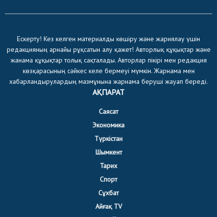
Ескерту! Кез келген материалды көшіру және жариялау үшін
редакцияның арнайы рұқсатын алу қажет! Авторлық құқықтар және
жанама құқықтар толық сақталады. Авторлар пікірі мен редакция
көзқарасының сәйкес келе бермеуі мүмкін. Жарнама мен
хабарландырулардың мазмұнына жарнама беруші жауап береді.
АҚПАРАТ
Саясат
Экономика
Түркістан
Шымкент
Тарих
Спорт
Сұхбат
Айғақ TV