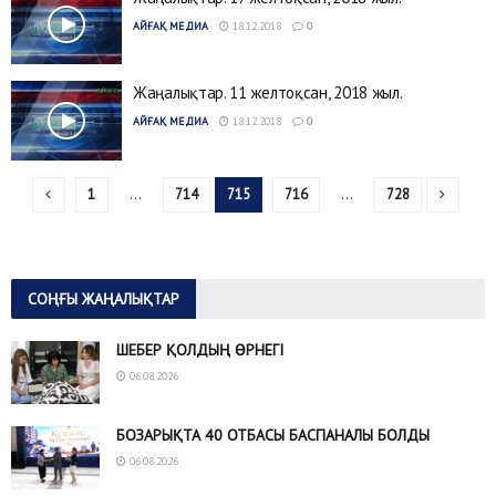
АЙҒАҚ МЕДИА
18.12.2018
0
Жаңалықтар. 11 желтоқсан, 2018 жыл.
АЙҒАҚ МЕДИА
18.12.2018
0
1
…
714
715
716
…
728
СОҢҒЫ ЖАҢАЛЫҚТАР
ШЕБЕР ҚОЛДЫҢ ӨРНЕГІ
06.08.2026
БОЗАРЫҚТА 40 ОТБАСЫ БАСПАНАЛЫ БОЛДЫ
06.08.2026