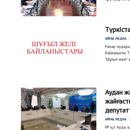
Түркіст
АЙҒАҚ МЕДИА
Назар аудары
байланысты Т
"Шұғыл желі" 
Аудан ж
жайғаст
депутат
АЙҒАҚ МЕДИА
№ қ/с Ауда, 