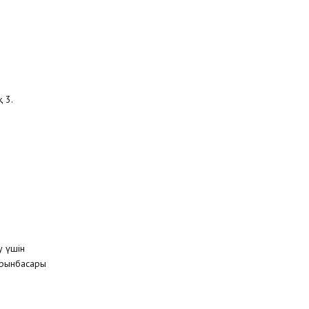
 3.
у үшін
орынбасары