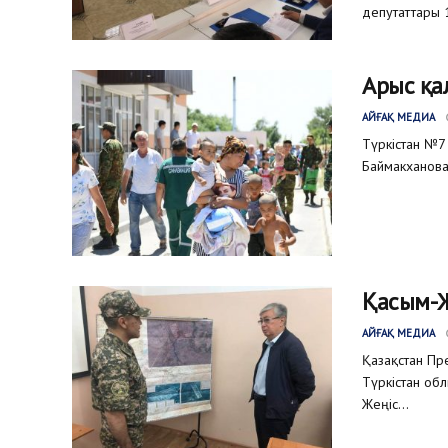
депутаттары 
Арыс қа
АЙҒАҚ МЕДИА
Түркістан №7
Баймакханова
Қасым-Ж
АЙҒАҚ МЕДИА
Қазақстан Пр
Түркістан об
Жеңіс...