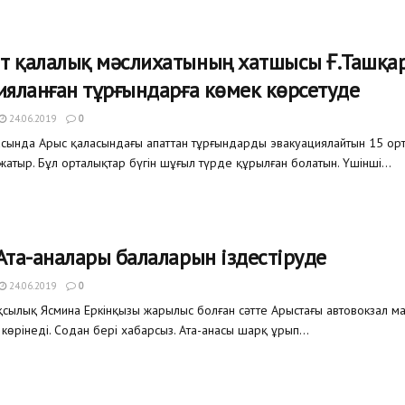
 қалалық мәслихатының хатшысы Ғ.Ташқа
ияланған тұрғындарға көмек көрсетуде
24.06.2019
0
сында Арыс қаласындағы апаттан тұрғындарды эвакуациялайтын 15 ор
атыр. Бұл орталықтар бүгін шұғыл түрде құрылған болатын. Үшінші...
Ата-аналары балаларын іздестіруде
24.06.2019
0
қсылық Ясмина Еркінқызы жарылыс болған сәтте Арыстағы автовокзал м
көрінеді. Содан бері хабарсыз. Ата-анасы шарқ ұрып...