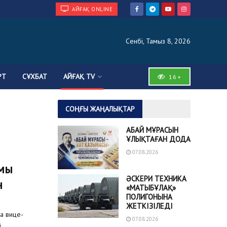
АЙҒАҚ ONLINE
Сенбі, Тамыз 8, 2026
РТ
СҰХБАТ
АЙҒАҚ TV
16+
СОҢҒЫ ЖАҢАЛЫҚТАР
АБАЙ МҰРАСЫН
ҰЛЫҚТАҒАН ДОДА
07.08.2026
ымы
ӘСКЕРИ ТЕХНИКА
н
«МАТЫБҰЛАҚ»
ПОЛИГОНЫНА
ЖЕТКІЗІЛЕДІ
а вице-
07.08.2026
...