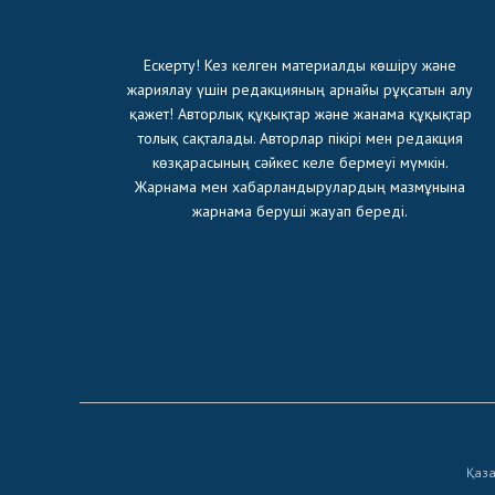
Ескерту! Кез келген материалды көшіру және
жариялау үшін редакцияның арнайы рұқсатын алу
қажет! Авторлық құқықтар және жанама құқықтар
толық сақталады. Авторлар пікірі мен редакция
көзқарасының сәйкес келе бермеуі мүмкін.
Жарнама мен хабарландырулардың мазмұнына
жарнама беруші жауап береді.
Қаза