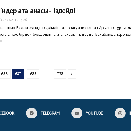
індер ата-анасын іздейді
24.06.2019
0
анының Бадам ауылдық әкімдігінде эвакуацияланған Арыстық тұрғын
астағы қос бірдей бүлдіршін ата-аналарын іздеуде. Балабақша тәрбие
...
686
687
688
…
728
CEBOOK
TELEGRAM
YOUTUBE