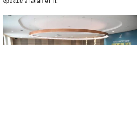
ерекше аталып өтті.
Шымкентте жаңа Конституцияның заң
нормаларын түсіндіруге арналған жиын өтті.
Басқосуда Конституциядағы негізгі өзгерістер