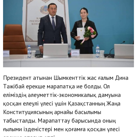
Президент атынан Шымкенттік жас ғалым Дина
Тәжібай ерекше марапатқа ие болды. Ол
еліміздің әлеуметтік-экономикалық дамуына
қосқан елеулі үлесі үшін Қазақстанның Жаңа
Конституциясының арнайы басылымы
табысталды. Марапаттау барысында оның
ғылыми ізденістері мен қоғамға қосқан үлесі