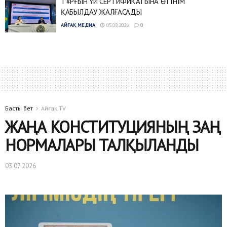
ТҰРҒЫН ҮЙ СЕРТИФИКАТЫНА ӨТІНІМ
ҚАБЫЛДАУ ЖАЛҒАСАДЫ
АЙҒАҚ МЕДИА
05.08.2026
0
Басты бет
Айғақ TV
ЖАҢА КОНСТИТУЦИЯНЫҢ ЗАҢ
НОРМАЛАРЫ ТАЛҚЫЛАНДЫ
03.07.2026