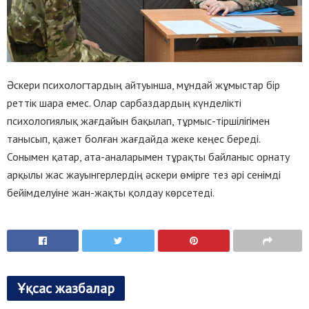
Әскери психологтардың айтуынша, мұндай жұмыстар бір
реттік шара емес. Олар сарбаздардың күнделікті
психологиялық жағдайын бақылап, тұрмыс-тіршілігімен
танысып, қажет болған жағдайда жеке кеңес береді.
Сонымен қатар, ата-аналарымен тұрақты байланыс орнату
арқылы жас жауынгерлердің әскери өмірге тез әрі сенімді
бейімделуіне жан-жақты қолдау көрсетеді.
Ұқсас жазбалар