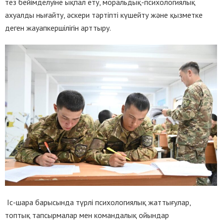
тез бейімделуіне ықпал ету, моральдық-психологиялық
ахуалды нығайту, әскери тәртіпті күшейту және қызметке
деген жауапкершілігін арттыру.
Іс-шара барысында түрлі психологиялық жаттығулар,
топтық тапсырмалар мен командалық ойындар