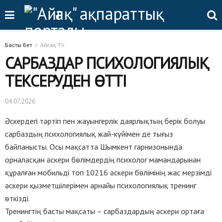
Басты бет
Айғақ TV
САРБАЗДАР ПСИХОЛОГИЯЛЫҚ
ТЕКСЕРУДЕН ӨТТІ
04.07.2026
Әскердегі тәртіп пен жауынгерлік даярлықтың берік болуы
сарбаздың психологиялық жай-күйімен де тығыз
байланысты. Осы мақсатта Шымкент гарнизонында
орналасқан әскери бөлімдердің психолог мамандарынан
құралған мобильді топ 10216 әскери бөлімінің жас мерзімді
әскери қызметшілерімен арнайы психологиялық тренинг
өткізді.
Тренингтің басты мақсаты – сарбаздардың әскери ортаға