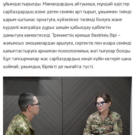
ұйымдастырылды. Мамандардың айтуынша, мұндай әдістер
сарбаздардың өзіне деген сенімін арттырып, ұжыммен тиімді
қарым-қатынас орнатуға, күйзеліске төзімді болуға және
күрделі жағдайда дұрыс шешім қабылдау қабілетін
дамытуға көмектеседі. Тренингтің ерекше бөлігінің бірі –
жағымсыз эмоциялардан арылуға, сергектік пен өзара сенімді
қалыптастыруға арналған психологиялық жаттығулар болды.
Бұл тапсырмалар жас сарбаздардың көңіл күйін көтеріп қана
қоймай, ұжымдық бірлікті де нығайта түсті.