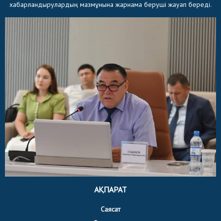
хабарландырулардың мазмұнына жарнама беруші жауап береді.
АҚПАРАТ
Саясат