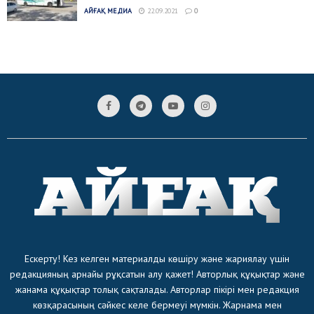
АЙҒАҚ МЕДИА
22.09.2021
0
Ескерту! Кез келген материалды көшіру және жариялау үшін
редакцияның арнайы рұқсатын алу қажет! Авторлық құқықтар және
жанама құқықтар толық сақталады. Авторлар пікірі мен редакция
көзқарасының сәйкес келе бермеуі мүмкін. Жарнама мен