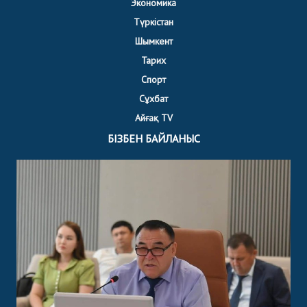
Экономика
Түркістан
Шымкент
Тарих
Спорт
Сұхбат
Айғақ TV
БІЗБЕН БАЙЛАНЫС