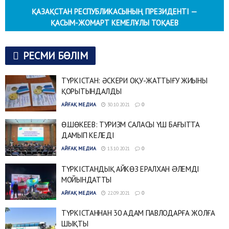
ҚАЗАҚСТАН РЕСПУБЛИКАСЫНЫҢ ПРЕЗИДЕНТІ —
ҚАСЫМ-ЖОМАРТ КЕМЕЛҰЛЫ ТОҚАЕВ
РЕСМИ БӨЛІМ
ТҮРКІСТАН: ӘСКЕРИ ОҚУ-ЖАТТЫҒУ ЖИЫНЫ
ҚОРЫТЫНДАЛДЫ
АЙҒАҚ МЕДИА
30.10.2021
0
Ө.ШӨКЕЕВ: ТУРИЗМ САЛАСЫ ҮШ БАҒЫТТА
ДАМЫП КЕЛЕДІ
АЙҒАҚ МЕДИА
13.10.2021
0
ТҮРКІСТАНДЫҚ АЙКӨЗ ЕРАЛХАН ƏЛЕМДІ
МОЙЫНДАТТЫ
АЙҒАҚ МЕДИА
22.09.2021
0
ТҮРКІСТАННАН 30 АДАМ ПАВЛОДАРҒА ЖОЛҒА
ШЫҚТЫ