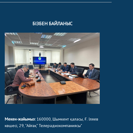
БІЗБЕН БАЙЛАНЫС
Мекен-жайымыз:
160000, Шымкент қаласы, Ғ. Іляев
көшесі, 29, "Айғақ" Телерадиокомпаниясы"