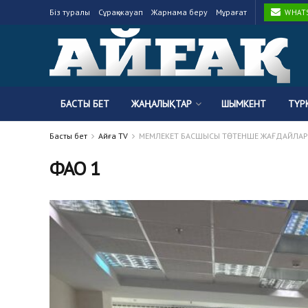
Біз туралы
Сұрақ-жауап
Жарнама беру
Мұрағат
WHATSA
БАСТЫ БЕТ
ЖАҢАЛЫҚТАР
ШЫМКЕНТ
ТҮР
Басты бет
Айғақ TV
МЕМЛЕКЕТ БАСШЫСЫ ТӨТЕНШЕ ЖАҒДАЙЛАР
ФАО 1