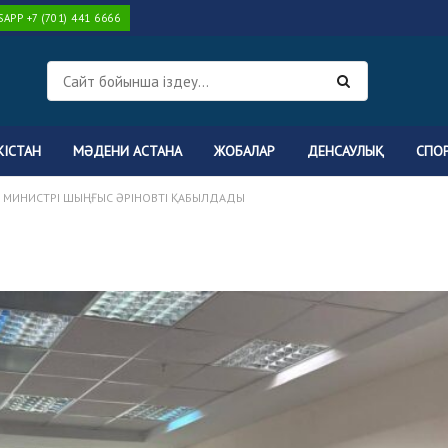
PP +7 (701) 441 6666
КІСТАН
МӘДЕНИ АСТАНА
ЖОБАЛАР
ДЕНСАУЛЫҚ
СПО
 МИНИСТРІ ШЫҢҒЫС ӘРІНОВТІ ҚАБЫЛДАДЫ