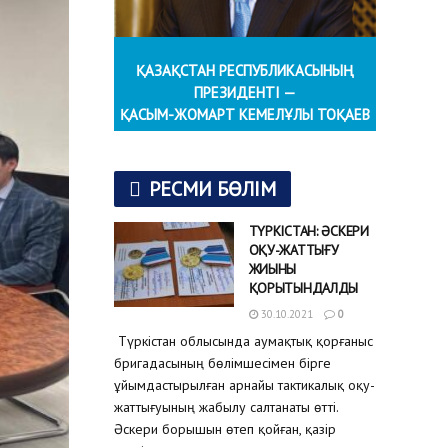
ҚАЗАҚСТАН РЕСПУБЛИКАСЫНЫҢ
ПРЕЗИДЕНТІ —
ҚАСЫМ-ЖОМАРТ КЕМЕЛҰЛЫ ТОҚАЕВ
РЕСМИ БӨЛІМ
ТҮРКІСТАН: ӘСКЕРИ
ОҚУ-ЖАТТЫҒУ
ЖИЫНЫ
ҚОРЫТЫНДАЛДЫ
30.10.2021
0
Түркістан облысында аумақтық қорғаныс
бригадасының бөлімшесімен бірге
ұйымдастырылған арнайы тактикалық оқу-
жаттығуының жабылу салтанаты өтті.
Әскери борышын өтеп қойған, қазір