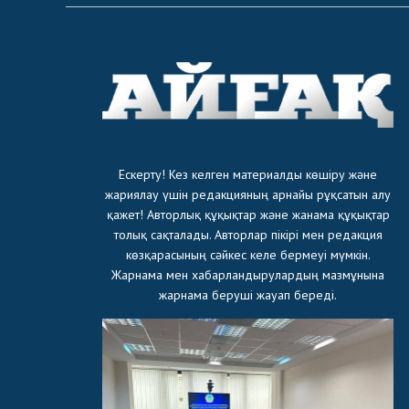
Ескерту! Кез келген материалды көшіру және
жариялау үшін редакцияның арнайы рұқсатын алу
қажет! Авторлық құқықтар және жанама құқықтар
толық сақталады. Авторлар пікірі мен редакция
көзқарасының сәйкес келе бермеуі мүмкін.
Жарнама мен хабарландырулардың мазмұнына
жарнама беруші жауап береді.