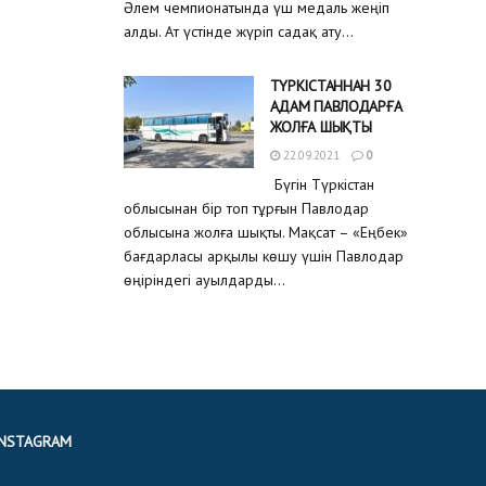
Әлем чемпионатында үш медаль жеңіп
алды. Ат үстінде жүріп садақ ату...
ТҮРКІСТАННАН 30
АДАМ ПАВЛОДАРҒА
ЖОЛҒА ШЫҚТЫ
22.09.2021
0
Бүгін Түркістан
облысынан бір топ тұрғын Павлодар
облысына жолға шықты. Мақсат – «Еңбек»
бағдарласы арқылы көшу үшін Павлодар
өңіріндегі ауылдарды...
INSTAGRAM