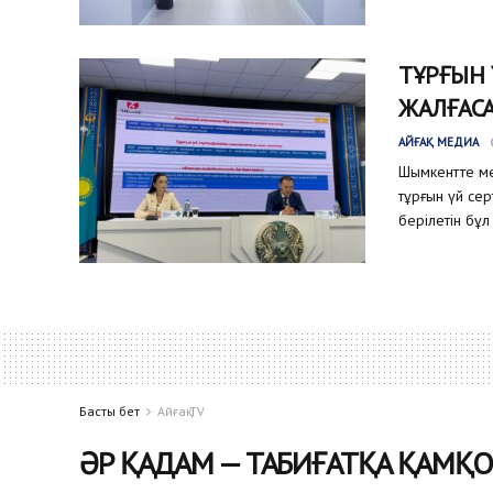
ТҰРҒЫН
ЖАЛҒАС
АЙҒАҚ МЕДИА
Шымкентте ме
тұрғын үй се
берілетін бұл
Басты бет
Айғақ TV
ӘР ҚАДАМ — ТАБИҒАТҚА ҚАМҚ