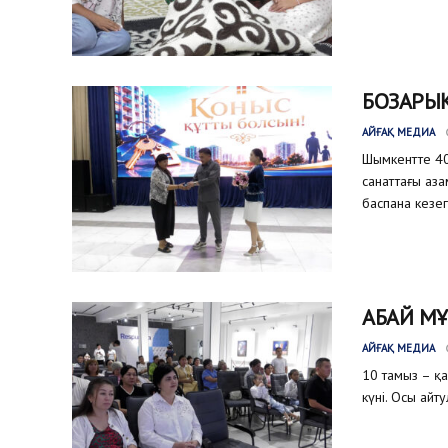
БОЗАРЫҚ
АЙҒАҚ МЕДИА
Шымкентте 40
санаттағы аз
баспана кезег
АБАЙ МҰ
АЙҒАҚ МЕДИА
10 тамыз – қ
күні. Осы айт