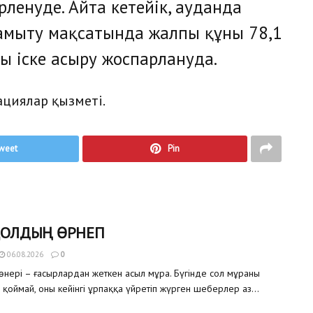
ленуде. Айта кетейік, ауданда
амыту мақсатында жалпы құны 78,1
ы іске асыру жоспарлануда.
циялар қызметі.
weet
Pin
ҚОЛДЫҢ ӨРНЕГІ
06.08.2026
0
өнері – ғасырлардан жеткен асыл мұра. Бүгінде сол мұраны
 қоймай, оны кейінгі ұрпаққа үйретіп жүрген шеберлер аз...