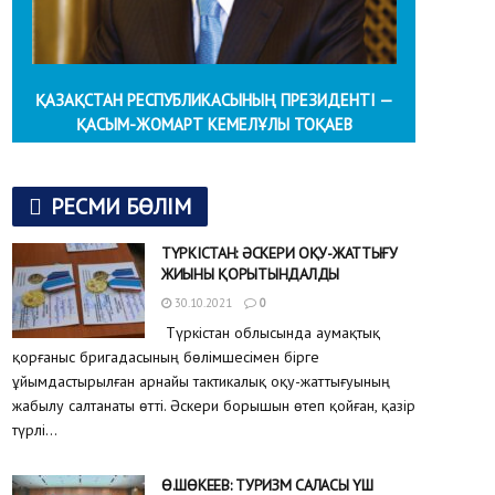
ҚАЗАҚСТАН РЕСПУБЛИКАСЫНЫҢ ПРЕЗИДЕНТІ —
ҚАСЫМ-ЖОМАРТ КЕМЕЛҰЛЫ ТОҚАЕВ
РЕСМИ БӨЛІМ
ТҮРКІСТАН: ӘСКЕРИ ОҚУ-ЖАТТЫҒУ
ЖИЫНЫ ҚОРЫТЫНДАЛДЫ
30.10.2021
0
Түркістан облысында аумақтық
қорғаныс бригадасының бөлімшесімен бірге
ұйымдастырылған арнайы тактикалық оқу-жаттығуының
жабылу салтанаты өтті. Әскери борышын өтеп қойған, қазір
түрлі...
Ө.ШӨКЕЕВ: ТУРИЗМ САЛАСЫ ҮШ