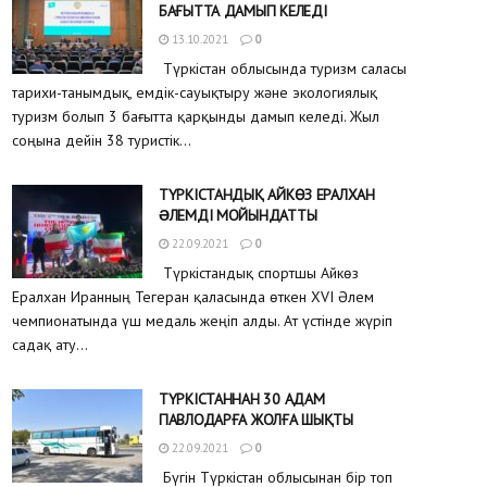
БАҒЫТТА ДАМЫП КЕЛЕДІ
13.10.2021
0
Түркістан облысында туризм саласы
тарихи-танымдық, емдік-сауықтыру және экологиялық
туризм болып 3 бағытта қарқынды дамып келеді. Жыл
соңына дейін 38 туристік...
ТҮРКІСТАНДЫҚ АЙКӨЗ ЕРАЛХАН
ƏЛЕМДІ МОЙЫНДАТТЫ
22.09.2021
0
Түркістандық спортшы Айкөз
Ералхан Иранның Тегеран қаласында өткен XVI Әлем
чемпионатында үш медаль жеңіп алды. Ат үстінде жүріп
садақ ату...
ТҮРКІСТАННАН 30 АДАМ
ПАВЛОДАРҒА ЖОЛҒА ШЫҚТЫ
22.09.2021
0
Бүгін Түркістан облысынан бір топ