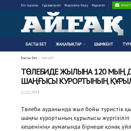
Біз туралы
Сұрақ-жауап
Жарнама беру
Мұрағат
WHATSA
БАСТЫ БЕТ
ЖАҢАЛЫҚТАР
ШЫМКЕНТ
ТҮР
Басты бет
Айғақ TV
ТӨЛЕБИДЕ ЖЫЛЫНА 120 МЫҢ 
ШАҢҒЫСЫ КУРОРТЫНЫҢ ҚҰРЫЛ
11.11.2024
Төлеби ауданында жыл бойы туристік қы
шаңғы курортының құрылысы жүргізіліп 
кешенінің» аумағында бірнеше қонақ үй