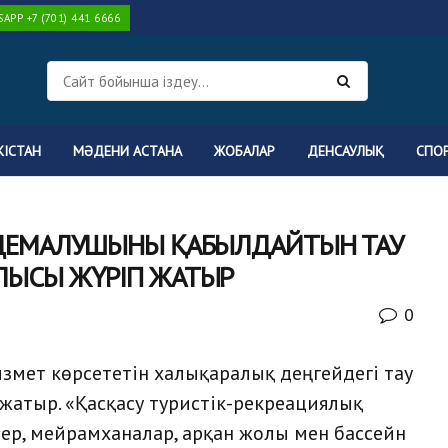
PP +7 (701) 441 6666
КІСТАН
МӘДЕНИ АСТАНА
ЖОБАЛАР
ДЕНСАУЛЫҚ
СПО
ДЕМАЛУШЫНЫ ҚАБЫЛДАЙТЫН ТАУ
ЫСЫ ЖҮРІП ЖАТЫР
0
змет көрсететін халықаралық деңгейдегі тау
жатыр. «Қасқасу туристік-рекреациялық
лер, мейрамханалар, арқан жолы мен бассейн