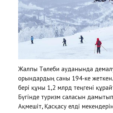
Жалпы Төлеби ауданында демалу
орындардың саны 194-ке жеткен.
бері құны 1,2 млрд теңгені құра
Бүгінде туризм саласын дамытып,
Ақмешіт, Қасқасу елді мекендері