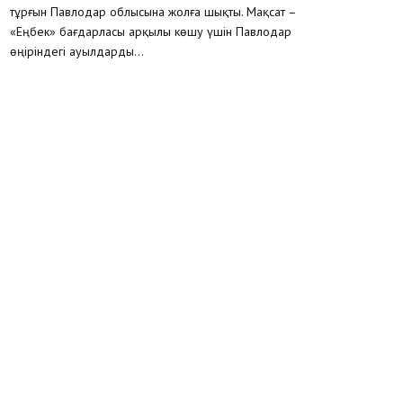
тұрғын Павлодар облысына жолға шықты. Мақсат –
«Еңбек» бағдарласы арқылы көшу үшін Павлодар
өңіріндегі ауылдарды...