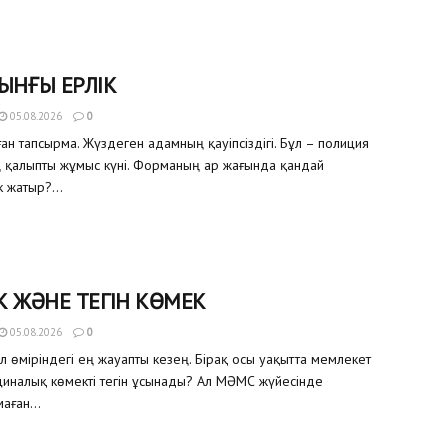
ЫНҒЫ ЕРЛІК
05.08.2026
0
ған тапсырма. Жүздеген адамның қауіпсіздігі. Бұл – полиция
ң қалыпты жұмыс күні. Форманың ар жағында қандай
 жатыр?...
К ЖӘНЕ ТЕГІН КӨМЕК
05.08.2026
0
ел өміріндегі ең жауапты кезең. Бірақ осы уақытта мемлекет
иналық көмекті тегін ұсынады? Ал МӘМС жүйесінде
аған...