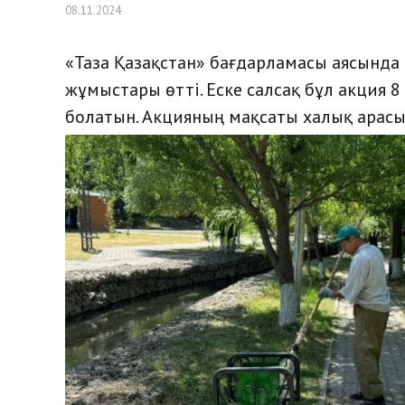
08.11.2024
«Таза Қазақстан» бағдарламасы аясынд
жұмыстары өтті. Еске салсақ бұл акция 8
болатын. Акцияның мақсаты халық арасы