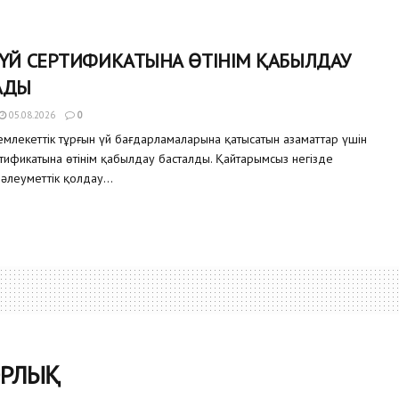
 ҮЙ СЕРТИФИКАТЫНА ӨТІНІМ ҚАБЫЛДАУ
АДЫ
05.08.2026
0
млекеттік тұрғын үй бағдарламаларына қатысатын азаматтар үшін
ртификатына өтінім қабылдау басталды. Қайтарымсыз негізде
 әлеуметтік қолдау...
ОРЛЫҚ