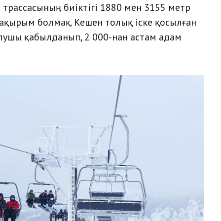
 трассасының биіктігі 1880 мен 3155 метр
ақырым болмақ. Кешен толық іске қосылған
лушы қабылданып, 2 000-нан астам адам