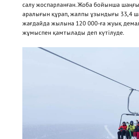
салу жоспарланған. Жоба бойынша шаңғы
аралығын құрап, жалпы ұзындығы 33,4 ш
жағдайда жылына 120 000-ға жуық дема
жұмыспен қамтылады деп күтілуде.