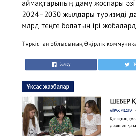
аймақтарының даму жоспары әзір
2024–2030 жылдары туризмді д
млрд теңге болатын ірі жобалард
Түркістан облысының Өңірлік коммуника
Бөлісу
T
Ұқсас жазбалар
ШЕБЕР 
АЙҒАҚ МЕДИА
Қазақтың қол
дәріптеп қана