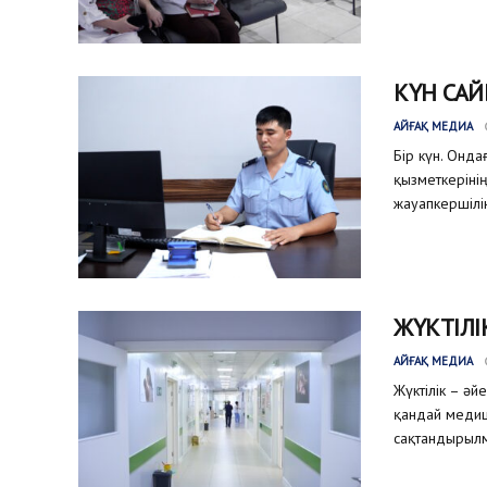
КҮН САЙ
АЙҒАҚ МЕДИА
Бір күн. Онда
қызметкеріні
жауапкершілік
ЖҮКТІЛІ
АЙҒАҚ МЕДИА
Жүктілік – әй
қандай медиц
сақтандырылм