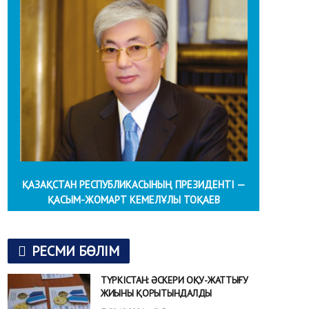
ҚАЗАҚСТАН РЕСПУБЛИКАСЫНЫҢ ПРЕЗИДЕНТІ —
ҚАСЫМ-ЖОМАРТ КЕМЕЛҰЛЫ ТОҚАЕВ
РЕСМИ БӨЛІМ
ТҮРКІСТАН: ӘСКЕРИ ОҚУ-ЖАТТЫҒУ
ЖИЫНЫ ҚОРЫТЫНДАЛДЫ