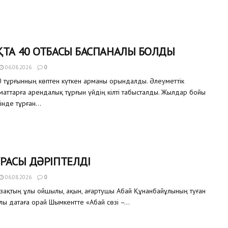
ТА 40 ОТБАСЫ БАСПАНАЛЫ БОЛДЫ
06.08.2026
0
 тұрғынның көптен күткен арманы орындалды. Әлеуметтік
аматтарға арендалық тұрғын үйдің кілті табысталды. Жылдар бойы
інде тұрған...
РАСЫ ДӘРІПТЕЛДІ
06.08.2026
0
азақтың ұлы ойшылы, ақын, ағартушы Абай Құнанбайұлының туған
улы датаға орай Шымкентте «Абай сөзі –...