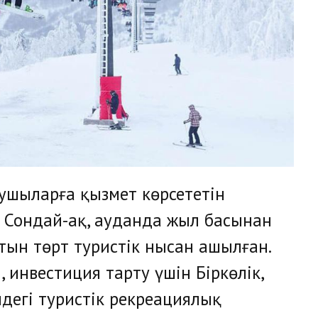
шыларға қызмет көрсететін
 Сондай-ақ, ауданда жыл басынан
йтын төрт туристік нысан ашылған.
 инвестиция тарту үшін Біркөлік,
ндегі туристік рекреациялық