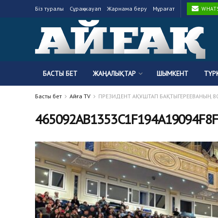
Біз туралы
Сұрақ-жауап
Жарнама беру
Мұрағат
WHATSA
БАСТЫ БЕТ
ЖАҢАЛЫҚТАР
ШЫМКЕНТ
ТҮР
Басты бет
Айғақ TV
ПРЕЗИДЕНТ АҚҰШТАП БАҚТЫГЕРЕЕВАНЫҢ 
465092AB1353C1F194A19094F8F