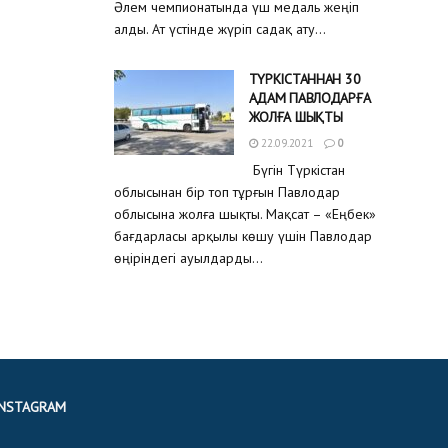
Әлем чемпионатында үш медаль жеңіп
алды. Ат үстінде жүріп садақ ату...
ТҮРКІСТАННАН 30
АДАМ ПАВЛОДАРҒА
ЖОЛҒА ШЫҚТЫ
22.09.2021
0
Бүгін Түркістан
облысынан бір топ тұрғын Павлодар
облысына жолға шықты. Мақсат – «Еңбек»
бағдарласы арқылы көшу үшін Павлодар
өңіріндегі ауылдарды...
INSTAGRAM