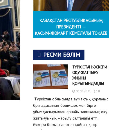
ҚАЗАҚСТАН РЕСПУБЛИКАСЫНЫҢ
ПРЕЗИДЕНТІ —
ҚАСЫМ-ЖОМАРТ КЕМЕЛҰЛЫ ТОҚАЕВ
РЕСМИ БӨЛІМ
ТҮРКІСТАН: ӘСКЕРИ
ОҚУ-ЖАТТЫҒУ
ЖИЫНЫ
ҚОРЫТЫНДАЛДЫ
30.10.2021
0
Түркістан облысында аумақтық қорғаныс
бригадасының бөлімшесімен бірге
ұйымдастырылған арнайы тактикалық оқу-
жаттығуының жабылу салтанаты өтті.
Әскери борышын өтеп қойған, қазір