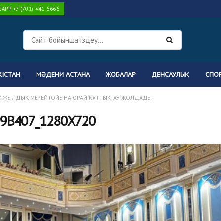
PP +7 (701) 441 6666
КІСТАН
МӘДЕНИ АСТАНА
ЖОБАЛАР
ДЕНСАУЛЫҚ
СПО
80 ЖЫЛДЫҚ МЕРЕЙТОЙЫНА ОРАЙ ҚҰТТЫҚТАУ ЖОЛДАДЫ
9B407_1280X720