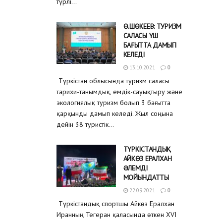
түрлі...
Ө.ШӨКЕЕВ: ТУРИЗМ
САЛАСЫ ҮШ
БАҒЫТТА ДАМЫП
КЕЛЕДІ
13.10.2021
0
Түркістан облысында туризм саласы
тарихи-танымдық, емдік-сауықтыру және
экологиялық туризм болып 3 бағытта
қарқынды дамып келеді. Жыл соңына
дейін 38 туристік...
ТҮРКІСТАНДЫҚ
АЙКӨЗ ЕРАЛХАН
ƏЛЕМДІ
МОЙЫНДАТТЫ
22.09.2021
0
Түркістандық спортшы Айкөз Ералхан
Иранның Тегеран қаласында өткен XVI