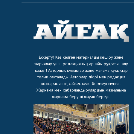
Ескерту! Кез келген материалды көшіру және
жариялау үшін редакцияның арнайы рұқсатын алу
қажет! Авторлық құқықтар және жанама құқықтар
толық сақталады. Авторлар пікірі мен редакция
көзқарасының сәйкес келе бермеуі мүмкін.
Жарнама мен хабарландырулардың мазмұнына
жарнама беруші жауап береді.