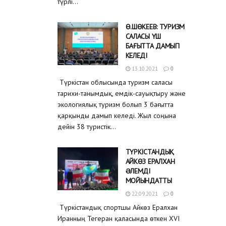
түрлі...
Ө.ШӨКЕЕВ: ТУРИЗМ
САЛАСЫ ҮШ
БАҒЫТТА ДАМЫП
КЕЛЕДІ
13.10.2021
0
Түркістан облысында туризм саласы
тарихи-танымдық, емдік-сауықтыру және
экологиялық туризм болып 3 бағытта
қарқынды дамып келеді. Жыл соңына
дейін 38 туристік...
ТҮРКІСТАНДЫҚ
АЙКӨЗ ЕРАЛХАН
ƏЛЕМДІ
МОЙЫНДАТТЫ
22.09.2021
0
Түркістандық спортшы Айкөз Ералхан
Иранның Тегеран қаласында өткен XVI