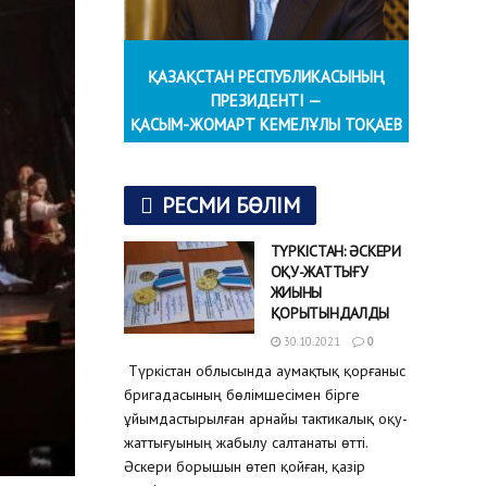
ҚАЗАҚСТАН РЕСПУБЛИКАСЫНЫҢ
ПРЕЗИДЕНТІ —
ҚАСЫМ-ЖОМАРТ КЕМЕЛҰЛЫ ТОҚАЕВ
РЕСМИ БӨЛІМ
ТҮРКІСТАН: ӘСКЕРИ
ОҚУ-ЖАТТЫҒУ
ЖИЫНЫ
ҚОРЫТЫНДАЛДЫ
30.10.2021
0
Түркістан облысында аумақтық қорғаныс
бригадасының бөлімшесімен бірге
ұйымдастырылған арнайы тактикалық оқу-
жаттығуының жабылу салтанаты өтті.
Әскери борышын өтеп қойған, қазір