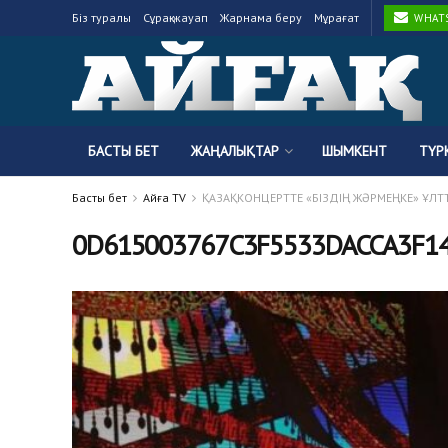
Біз туралы
Сұрақ-жауап
Жарнама беру
Мұрағат
WHATSA
БАСТЫ БЕТ
ЖАҢАЛЫҚТАР
ШЫМКЕНТ
ТҮР
Басты бет
Айғақ TV
ҚАЗАҚКОНЦЕРТТЕ «БІЗДІҢ ЖӘРМЕҢКЕ» ҰЛТТ
0D615003767C3F5533DACCA3F14