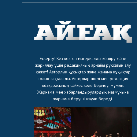
Ескерту! Кез келген материалды көшіру және
жариялау үшін редакцияның арнайы рұқсатын алу
қажет! Авторлық құқықтар және жанама құқықтар
толық сақталады. Авторлар пікірі мен редакция
көзқарасының сәйкес келе бермеуі мүмкін.
Жарнама мен хабарландырулардың мазмұнына
жарнама беруші жауап береді.