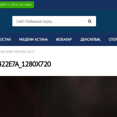
PP +7 (701) 441 6666
КІСТАН
МӘДЕНИ АСТАНА
ЖОБАЛАР
ДЕНСАУЛЫҚ
СПО
ЫҚ ӨНЕР МЕРЕКЕСІ ӨТТІ
22E7A_1280X720