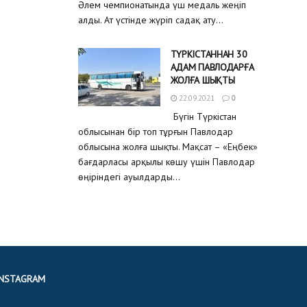
Әлем чемпионатында үш медаль жеңіп
алды. Ат үстінде жүріп садақ ату...
ТҮРКІСТАННАН 30
АДАМ ПАВЛОДАРҒА
ЖОЛҒА ШЫҚТЫ
22.09.2021
0
Бүгін Түркістан
облысынан бір топ тұрғын Павлодар
облысына жолға шықты. Мақсат – «Еңбек»
бағдарласы арқылы көшу үшін Павлодар
өңіріндегі ауылдарды...
INSTAGRAM