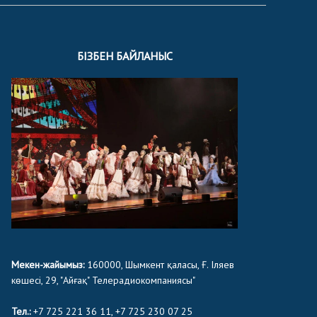
БІЗБЕН БАЙЛАНЫС
Мекен-жайымыз:
160000, Шымкент қаласы, Ғ. Іляев
көшесі, 29, "Айғақ" Телерадиокомпаниясы"
Тел.:
+7 725 221 36 11, +7 725 230 07 25