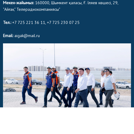
Мекен-жайымыз:
160000, Шымкент қаласы, Ғ. Іляев көшесі, 29,
"Айғақ" Телерадиокомпаниясы"
Тел.:
+7 725 221 36 11, +7 725 230 07 25
Email:
aigak@mail.ru