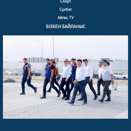
Спорт
Сұхбат
Айғақ TV
БІЗБЕН БАЙЛАНЫС