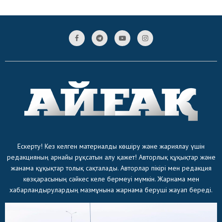
Ескерту! Кез келген материалды көшіру және жариялау үшін
редакцияның арнайы рұқсатын алу қажет! Авторлық құқықтар және
жанама құқықтар толық сақталады. Авторлар пікірі мен редакция
көзқарасының сәйкес келе бермеуі мүмкін. Жарнама мен
хабарландырулардың мазмұнына жарнама беруші жауап береді.