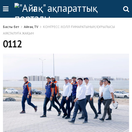
Басты бет
Айғақ TV
КОНГРЕСС-ХОЛЛ ҒИМАРАТЫНЫҢ ҚҰРЫЛЫСЫ
АЯҚТАЛУҒА ЖАҚЫН
0112