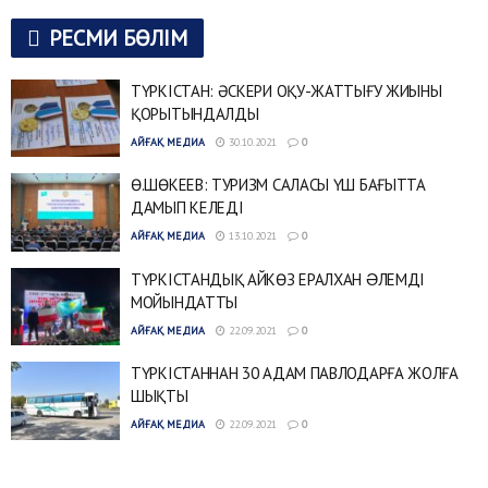
РЕСМИ БӨЛІМ
ТҮРКІСТАН: ӘСКЕРИ ОҚУ-ЖАТТЫҒУ ЖИЫНЫ
ҚОРЫТЫНДАЛДЫ
АЙҒАҚ МЕДИА
30.10.2021
0
Ө.ШӨКЕЕВ: ТУРИЗМ САЛАСЫ ҮШ БАҒЫТТА
ДАМЫП КЕЛЕДІ
АЙҒАҚ МЕДИА
13.10.2021
0
ТҮРКІСТАНДЫҚ АЙКӨЗ ЕРАЛХАН ƏЛЕМДІ
МОЙЫНДАТТЫ
АЙҒАҚ МЕДИА
22.09.2021
0
ТҮРКІСТАННАН 30 АДАМ ПАВЛОДАРҒА ЖОЛҒА
ШЫҚТЫ
АЙҒАҚ МЕДИА
22.09.2021
0