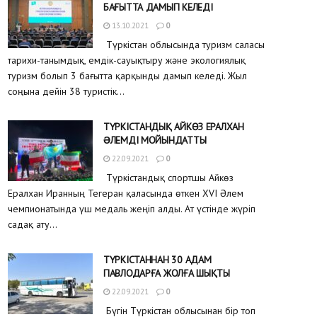
БАҒЫТТА ДАМЫП КЕЛЕДІ
13.10.2021
0
Түркістан облысында туризм саласы
тарихи-танымдық, емдік-сауықтыру және экологиялық
туризм болып 3 бағытта қарқынды дамып келеді. Жыл
соңына дейін 38 туристік...
ТҮРКІСТАНДЫҚ АЙКӨЗ ЕРАЛХАН
ƏЛЕМДІ МОЙЫНДАТТЫ
22.09.2021
0
Түркістандық спортшы Айкөз
Ералхан Иранның Тегеран қаласында өткен XVI Әлем
чемпионатында үш медаль жеңіп алды. Ат үстінде жүріп
садақ ату...
ТҮРКІСТАННАН 30 АДАМ
ПАВЛОДАРҒА ЖОЛҒА ШЫҚТЫ
22.09.2021
0
Бүгін Түркістан облысынан бір топ