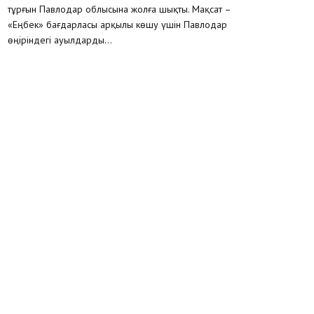
тұрғын Павлодар облысына жолға шықты. Мақсат –
«Еңбек» бағдарласы арқылы көшу үшін Павлодар
өңіріндегі ауылдарды...