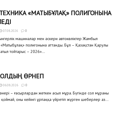
 ТЕХНИКА «МАТЫБҰЛАҚ» ПОЛИГОНЫНА
ЛЕДІ
07.08.2026
0
уынгерлік машиналар мен әскери автокөліктер Жамбыл
«Матыбұлақ» полигонына аттанды. Бұл – Қазақстан Қарулы
атыл тойтарыс – 2026»...
ҚОЛДЫҢ ӨРНЕГІ
06.08.2026
0
өнері – ғасырлардан жеткен асыл мұра. Бүгінде сол мұраны
 қоймай, оны кейінгі ұрпаққа үйретіп жүрген шеберлер аз...