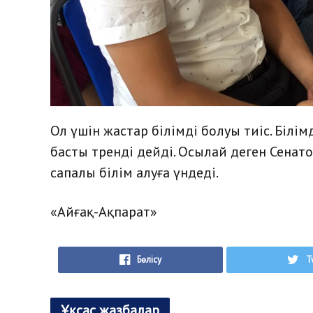
Ол үшін жастар білімді болуы тиіс. Білім
басты тренді дейді. Осылай деген Сенат
сапалы білім алуға үндеді.
«Айғақ-Ақпарат»
Бөлісу
T
Ұқсас жазбалар