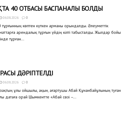
ТА 40 ОТБАСЫ БАСПАНАЛЫ БОЛДЫ
06.08.2026
0
 тұрғынның көптен күткен арманы орындалды. Әлеуметтік
аматтарға арендалық тұрғын үйдің кілті табысталды. Жылдар бойы
інде тұрған...
РАСЫ ДӘРІПТЕЛДІ
06.08.2026
0
азақтың ұлы ойшылы, ақын, ағартушы Абай Құнанбайұлының туған
улы датаға орай Шымкентте «Абай сөзі –...