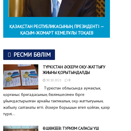
ҚАЗАҚСТАН РЕСПУБЛИКАСЫНЫҢ ПРЕЗИДЕНТІ —
ҚАСЫМ-ЖОМАРТ КЕМЕЛҰЛЫ ТОҚАЕВ
РЕСМИ БӨЛІМ
ТҮРКІСТАН: ӘСКЕРИ ОҚУ-ЖАТТЫҒУ
ЖИЫНЫ ҚОРЫТЫНДАЛДЫ
30.10.2021
0
Түркістан облысында аумақтық
қорғаныс бригадасының бөлімшесімен бірге
ұйымдастырылған арнайы тактикалық оқу-жаттығуының
жабылу салтанаты өтті. Әскери борышын өтеп қойған, қазір
түрлі...
Ө.ШӨКЕЕВ: ТУРИЗМ САЛАСЫ ҮШ