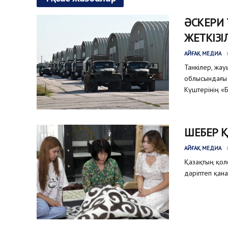
ӘСКЕРИ
ЖЕТКІЗІ
АЙҒАҚ МЕДИА
Танкілер, жа
облысындағы 
Күштерінің «Б
ШЕБЕР 
АЙҒАҚ МЕДИА
Қазақтың қол
дәріптеп қана