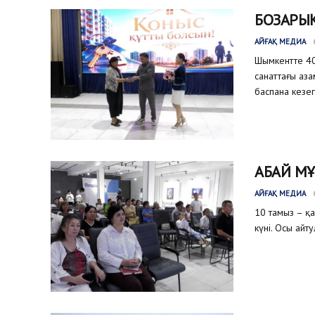
БОЗАРЫҚ
АЙҒАҚ МЕДИА
Шымкентте 40
санаттағы аз
баспана кезег
АБАЙ МҰ
АЙҒАҚ МЕДИА
10 тамыз – қ
күні. Осы айт