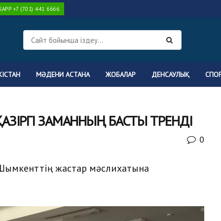
PP +7 (701) 441 6666
КІСТАН
МӘДЕНИ АСТАНА
ЖОБАЛАР
ДЕНСАУЛЫҚ
СПО
АЗІРГІ ЗАМАННЫҢ БАСТЫ ТРЕНДІ
0
Шымкенттің жастар мәслихатына