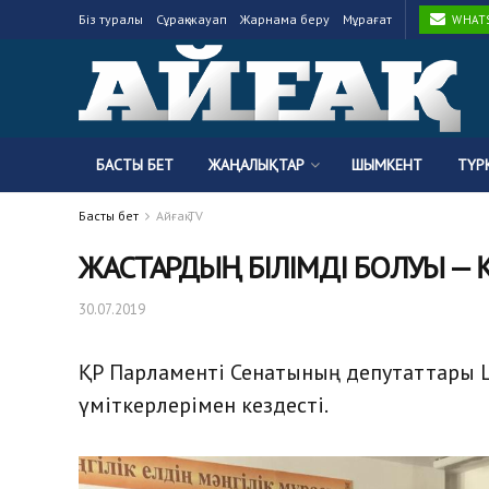
Біз туралы
Сұрақ-жауап
Жарнама беру
Мұрағат
WHATSA
БАСТЫ БЕТ
ЖАҢАЛЫҚТАР
ШЫМКЕНТ
ТҮР
Басты бет
Айғақ TV
ЖАСТАРДЫҢ БІЛІМДІ БОЛУЫ — Қ
30.07.2019
ҚР Парламенті Сенатының депутаттары 
үміткерлерімен кездесті.