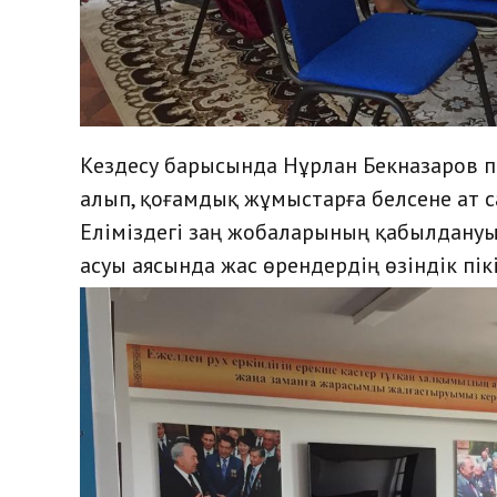
Кездесу барысында Нұрлан Бекназаров пе
алып, қоғамдық жұмыстарға белсене ат са
Еліміздегі заң жобаларының қабылдану
асуы аясында жас өрендердің өзіндік пі