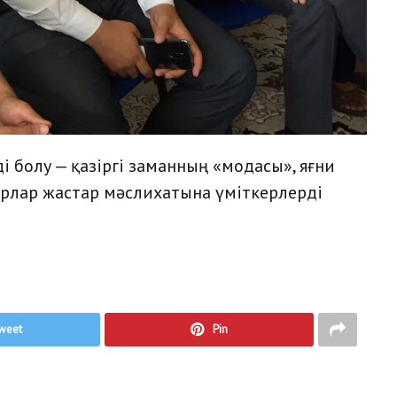
ді болу — қазіргі заманның «модасы», яғни
орлар жастар мәслихатына үміткерлерді
weet
Pin