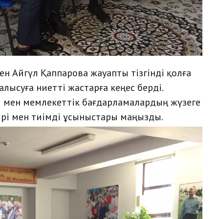
н Айгүл Қаппарова жауапты тізгінді қолға
лысуға ниетті жастарға кеңес берді.
ы мен мемлекеттік бағдарламалардың жүзеге
кірі мен тиімді ұсыныстары маңызды.