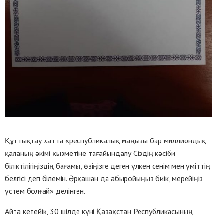
Құттықтау хатта «республикалық маңызы бар миллиондық
қаланың әкімі қызметіне тағайындалу Сіздің кәсіби
біліктілігіңіздің бағамы, өзіңізге деген үлкен сенім мен үміттің
белгісі деп білемін. Әрқашан да абыройыңыз биік, мерейіңіз
үстем болғай» делінген.
Айта кетейік, 30 шілде күні Қазақстан Республикасының