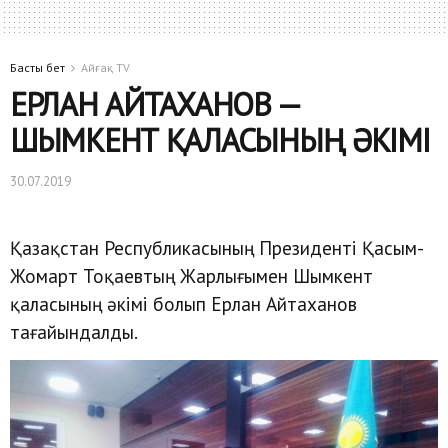
Басты бет
Айғақ TV
ЕРЛАН АЙТАХАНОВ —
ШЫМКЕНТ ҚАЛАСЫНЫҢ ӘКІМІ
30.07.2019
Қазақстан Республикасының Президенті Қасым-
Жомарт Тоқаевтың Жарлығымен Шымкент
қаласының әкімі болып Ерлан Айтаханов
тағайындалды.