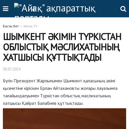
Басты бет
Айғақ TV
ШЫМКЕНТ ӘКІМІН ТҮРКІСТАН
ОБЛЫСТЫҚ МӘСЛИХАТЫНЫҢ
ХАТШЫСЫ ҚҰТТЫҚТАДЫ
30.07.2019
Бүгін Президент Жарлығымен Шымкент қаласының әкімі
қызметіне кіріскен Ерлан Айтахановты жоғары лауазымға
тағайындалуымен Түркістан облыстық мәслихатының
хатшысы Қайрат Балабиев құттықтады.