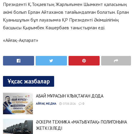
Президенті Қ.Тоқаевтың Жарлығымен Шымкент қаласының
әкімі болып Ерлан Айтаханов тағайындалған болатын. Ерлан
Қуанышұлын бұл лауазымға ҚР Президенті Әкімшілігінің
басшысы Қырымбек Көшербаев таныстырған еді.
«Айғақ-Ақпарат»
Ұқсас жазбалар
АБАЙ МҰРАСЫН ҰЛЫҚТАҒАН ДОДА
АЙҒАҚ МЕДИА
07.08.2026
0
ӘСКЕРИ ТЕХНИКА «МАТЫБҰЛАҚ» ПОЛИГОНЫНА
ЖЕТКІЗІЛЕДІ