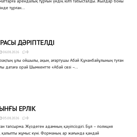
аматтарға арендалық тұрғын үйдің кілті табысталды. Жылдар бойы
інде тұрған...
РАСЫ ДӘРІПТЕЛДІ
06.08.2026
0
азақтың ұлы ойшылы, ақын, ағартушы Абай Құнанбайұлының туған
улы датаға орай Шымкентте «Абай сөзі –...
ЫНҒЫ ЕРЛІК
05.08.2026
0
ған тапсырма. Жүздеген адамның қауіпсіздігі. Бұл – полиция
ң қалыпты жұмыс күні. Форманың ар жағында қандай