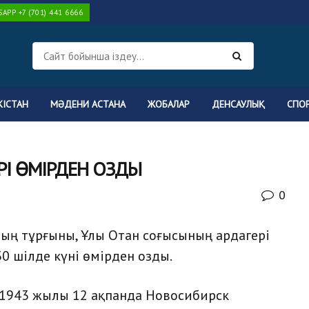
PP +7 (701) 441 6666
КІСТАН
МӘДЕНИ АСТАНА
ЖОБАЛАР
ДЕНСАУЛЫҚ
СПО
РІ ӨМІРДЕН ОЗДЫ
0
ың тұрғыны, Ұлы Отан соғысының ардагері
0 шілде күні өмірден озды.
з 1943 жылы 12 ақпанда Новосибирск