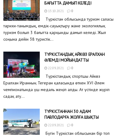
БАҒЫТТА ДАМЫП КЕЛЕДІ
13.10.2021
0
Түркістан облысында туризм саласы
тарихи-танымдық, емдік-сауықтыру және экологиялық
туризм болып 3 бағытта қарқынды дамып келеді. Жыл
соңына дейін 38 туристік...
ТҮРКІСТАНДЫҚ АЙКӨЗ ЕРАЛХАН
ƏЛЕМДІ МОЙЫНДАТТЫ
22.09.2021
0
Түркістандық спортшы Айкөз
Ералхан Иранның Тегеран қаласында өткен XVI Әлем
чемпионатында үш медаль жеңіп алды. Ат үстінде жүріп
садақ ату...
ТҮРКІСТАННАН 30 АДАМ
ПАВЛОДАРҒА ЖОЛҒА ШЫҚТЫ
22.09.2021
0
Бүгін Түркістан облысынан бір топ