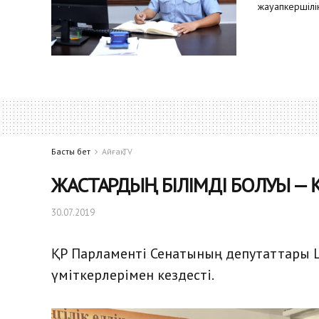
жауапкершілік
Басты бет
Айғақ TV
ЖАСТАРДЫҢ БІЛІМДІ БОЛУЫ — Қ
30.07.2019
ҚР Парламенті Сенатының депутаттары 
үміткерлерімен кездесті.