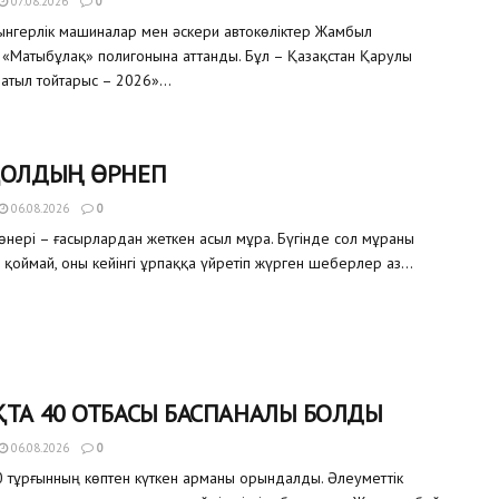
07.08.2026
0
уынгерлік машиналар мен әскери автокөліктер Жамбыл
«Матыбұлақ» полигонына аттанды. Бұл – Қазақстан Қарулы
атыл тойтарыс – 2026»...
ҚОЛДЫҢ ӨРНЕГІ
06.08.2026
0
өнері – ғасырлардан жеткен асыл мұра. Бүгінде сол мұраны
 қоймай, оны кейінгі ұрпаққа үйретіп жүрген шеберлер аз...
ТА 40 ОТБАСЫ БАСПАНАЛЫ БОЛДЫ
06.08.2026
0
 тұрғынның көптен күткен арманы орындалды. Әлеуметтік