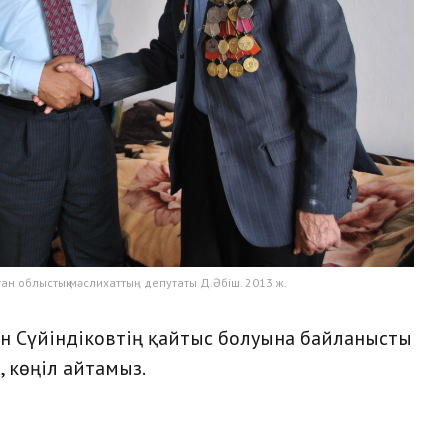
тан облыстық мәслихаттың депутаты Д.Әбіш. 2013 ж.
н Сүйіндіковтің қайтыс болуына байланысты
 көңіл айтамыз.