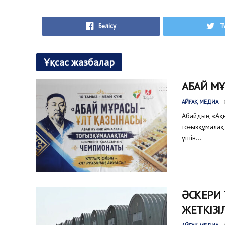
Бөлісу
T
Ұқсас жазбалар
АБАЙ М
АЙҒАҚ МЕДИА
Абайдың «Ақыл
тоғызқұмалақ 
үшін...
ӘСКЕРИ
ЖЕТКІЗІ