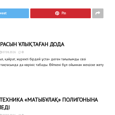
weet
Pin
ҰРАСЫН ҰЛЫҚТАҒАН ДОДА
07.08.2026
0
, қайрат, жүректі бірдей ұста» деген тағылымды сөзі
тақтасында да көрініс табады. Өйткені бұл ойыннан жеңіске жету
 ТЕХНИКА «МАТЫБҰЛАҚ» ПОЛИГОНЫНА
ЛЕДІ