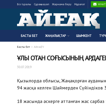
Біз туралы
Сұрақ-жауап
Жарнама беру
Мұрағат
WHATSA
БАСТЫ БЕТ
ЖАҢАЛЫҚТАР
ШЫМКЕНТ
ТҮР
Басты бет
Айғақ TV
ҰЛЫ ОТАН СОҒЫСЫНЫҢ АРДАГЕ
30.07.2019
Қызылорда облысы, Жаңақорған ауданын
94 жасқа келген Шаймерден Сүйіндіков 3
18 жасында әскерге аттанған жас сарба