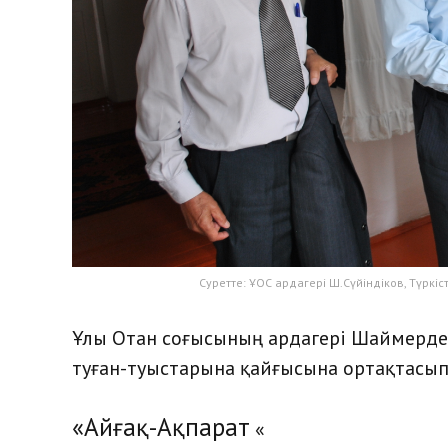
Суретте: ҰОС ардагері Ш.Сүйіндіков, Түркіс
Ұлы Отан соғысының ардагері Шаймерде
туған-туыстарына қайғысына ортақтасып,
«Айғақ-Ақпарат
«