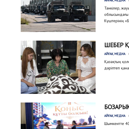
АЙҒАҚ МЕДИА
Танкілер, жа
облысындағы 
Күштерінің «Б
ШЕБЕР 
АЙҒАҚ МЕДИА
Қазақтың қол
дәріптеп қана
БОЗАРЫҚ
АЙҒАҚ МЕДИА
Шымкентте 40