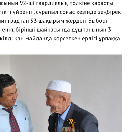
сының 92-ші гвардиялық полкіне қарасты
ті үйреніп, сұрапыл соғыс кезінде зеңбірек
енинградтан 53 шақырым жердегі Выборг
а еніп, бірінші шайқасында дұшпанының 3
екілді қан майданда көрсеткен ерлігі ұрпаққа