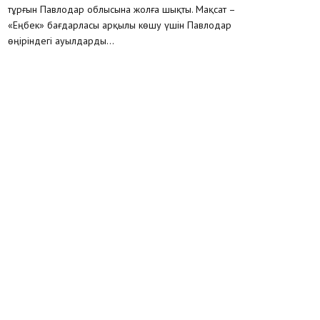
тұрғын Павлодар облысына жолға шықты. Мақсат –
«Еңбек» бағдарласы арқылы көшу үшін Павлодар
өңіріндегі ауылдарды...