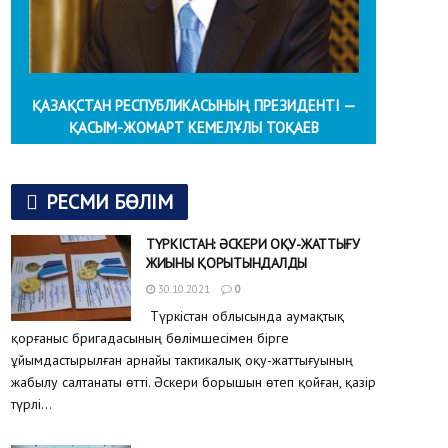
ҚАЗАҚСТАН РЕСПУБЛИКАСЫНЫҢ ПРЕЗИДЕНТІ —
ҚАСЫМ-ЖОМАРТ КЕМЕЛҰЛЫ ТОҚАЕВ
РЕСМИ БӨЛІМ
ТҮРКІСТАН: ӘСКЕРИ ОҚУ-ЖАТТЫҒУ
ЖИЫНЫ ҚОРЫТЫНДАЛДЫ
30.10.2021
0
Түркістан облысында аумақтық
қорғаныс бригадасының бөлімшесімен бірге
ұйымдастырылған арнайы тактикалық оқу-жаттығуының
жабылу салтанаты өтті. Әскери борышын өтеп қойған, қазір
түрлі...