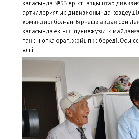
қаласында №63 ерікті атқыштар дивизия
артиллериялық дивизионында көздеушілік
командирі болған. Бірнеше айдан соң Л
қаласында екінші дүниежүзілік майданғ
танкін отқа орап, жойып жібереді. Осы с
үлгі.