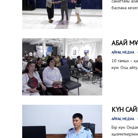
санаттағы аз
баспана кезег
АБАЙ МҰ
АЙҒАҚ МЕДИА
10 тамыз – қ
күні. Осы айт
КҮН САЙ
АЙҒАҚ МЕДИА
Бір күн. Онда
қызметкеріні