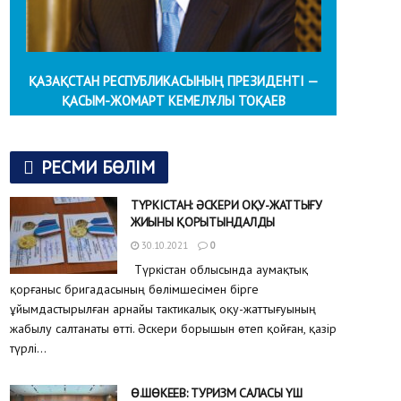
ҚАЗАҚСТАН РЕСПУБЛИКАСЫНЫҢ ПРЕЗИДЕНТІ —
ҚАСЫМ-ЖОМАРТ КЕМЕЛҰЛЫ ТОҚАЕВ
РЕСМИ БӨЛІМ
ТҮРКІСТАН: ӘСКЕРИ ОҚУ-ЖАТТЫҒУ
ЖИЫНЫ ҚОРЫТЫНДАЛДЫ
30.10.2021
0
Түркістан облысында аумақтық
қорғаныс бригадасының бөлімшесімен бірге
ұйымдастырылған арнайы тактикалық оқу-жаттығуының
жабылу салтанаты өтті. Әскери борышын өтеп қойған, қазір
түрлі...
Ө.ШӨКЕЕВ: ТУРИЗМ САЛАСЫ ҮШ