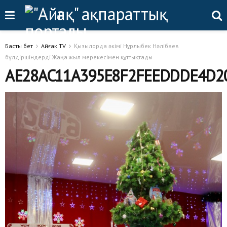
Басты бет
Айғақ TV
Қызылорда әкімі Нұрлыбек Нәлібаев
бүлдіршіндерді Жаңа жыл мерекесімен құттықтады
AE28AC11A395E8F2FEEDDDE4D2