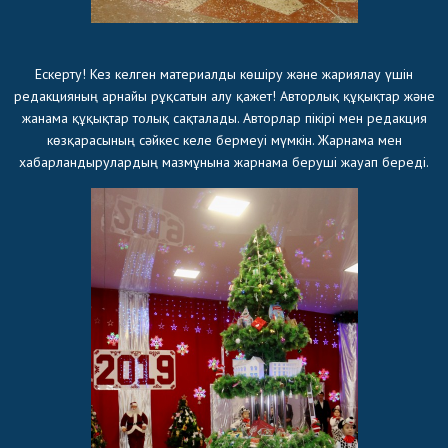
Ескерту! Кез келген материалды көшіру және жариялау үшін
редакцияның арнайы рұқсатын алу қажет! Авторлық құқықтар және
жанама құқықтар толық сақталады. Авторлар пікірі мен редакция
көзқарасының сәйкес келе бермеуі мүмкін. Жарнама мен
хабарландырулардың мазмұнына жарнама беруші жауап береді.