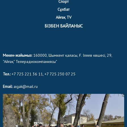
Спорт
Сұхбат
Айғақ TV
БІЗБЕН БАЙЛАНЫС
Мекен-жайымыз:
160000, Шымкент қаласы, Ғ. Іляев көшесі, 29,
"Айғақ" Телерадиокомпаниясы"
Тел.:
+7 725 221 36 11, +7 725 230 07 25
Email:
aigak@mail.ru