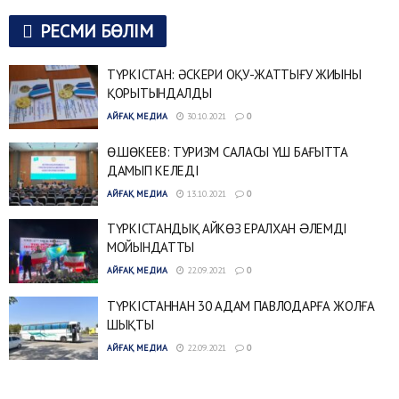
РЕСМИ БӨЛІМ
ТҮРКІСТАН: ӘСКЕРИ ОҚУ-ЖАТТЫҒУ ЖИЫНЫ
ҚОРЫТЫНДАЛДЫ
АЙҒАҚ МЕДИА
30.10.2021
0
Ө.ШӨКЕЕВ: ТУРИЗМ САЛАСЫ ҮШ БАҒЫТТА
ДАМЫП КЕЛЕДІ
АЙҒАҚ МЕДИА
13.10.2021
0
ТҮРКІСТАНДЫҚ АЙКӨЗ ЕРАЛХАН ƏЛЕМДІ
МОЙЫНДАТТЫ
АЙҒАҚ МЕДИА
22.09.2021
0
ТҮРКІСТАННАН 30 АДАМ ПАВЛОДАРҒА ЖОЛҒА
ШЫҚТЫ
АЙҒАҚ МЕДИА
22.09.2021
0