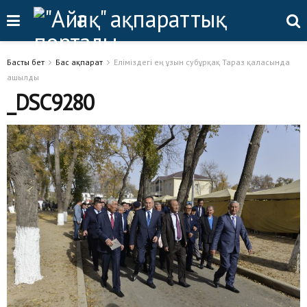
Басты бет
Бас ақпарат
Еліміздегі ең ұзын субұрқақ Тараз қаласында
ашылды
_DSC9280