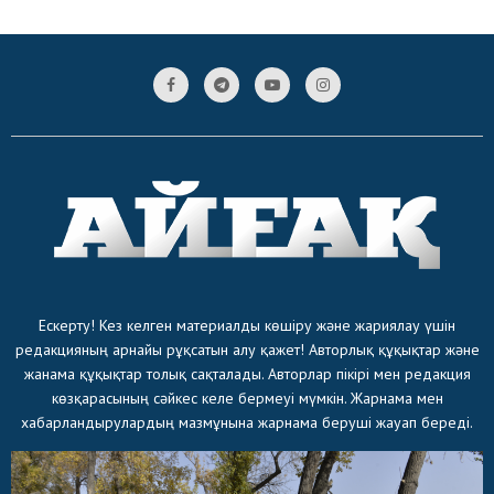
Ескерту! Кез келген материалды көшіру және жариялау үшін
редакцияның арнайы рұқсатын алу қажет! Авторлық құқықтар және
жанама құқықтар толық сақталады. Авторлар пікірі мен редакция
көзқарасының сәйкес келе бермеуі мүмкін. Жарнама мен
хабарландырулардың мазмұнына жарнама беруші жауап береді.