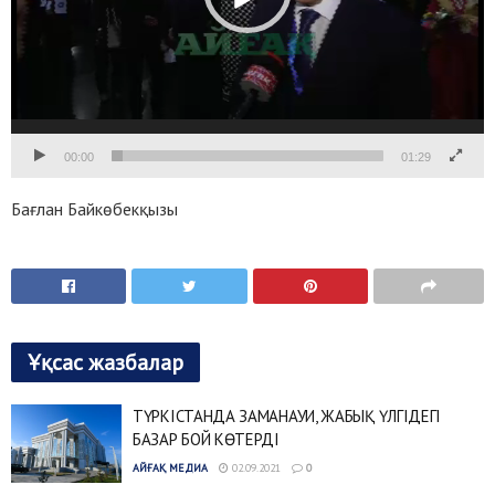
00:00
01:29
Бағлан Байкөбекқызы
Ұқсас жазбалар
ТҮРКІСТАНДА ЗАМАНАУИ, ЖАБЫҚ ҮЛГІДЕГІ
БАЗАР БОЙ КӨТЕРДІ
АЙҒАҚ МЕДИА
02.09.2021
0