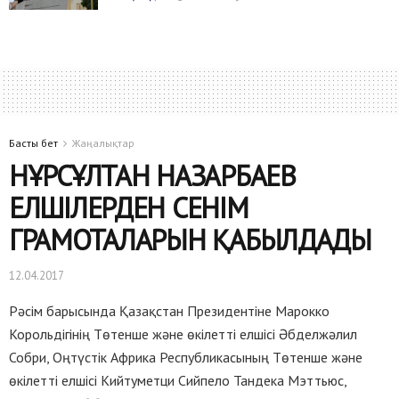
Басты бет
Жаңалықтар
НҰРСҰЛТАН НАЗАРБАЕВ
ЕЛШІЛЕРДЕН СЕНІМ
ГРАМОТАЛАРЫН ҚАБЫЛДАДЫ
12.04.2017
Рәсім барысында Қазақстан Президентіне Марокко
Корольдігінің Төтенше және өкілетті елшісі Әбделжәлил
Собри, Оңтүстік Африка Республикасының Төтенше және
өкілетті елшісі Кийтуметци Сийпело Тандека Мэттьюс,