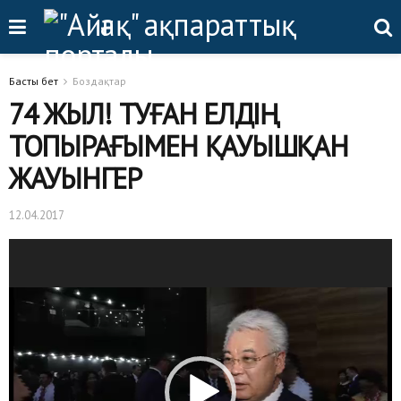
Басты бет
Боздақтар
74 ЖЫЛ! ТУҒАН ЕЛДІҢ
ТОПЫРАҒЫМЕН ҚАУЫШҚАН
ЖАУЫНГЕР
12.04.2017
Видеоплеер