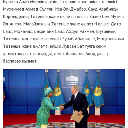
Біріккен Араб Әмірліктерінің Төтенше және өкілетті елшісі
Мұхаммед Ахмед Сұлтан Иса Әл-Джабер, Сауд Арабиясы
Корольдігінің Төтенше және өкілетті елшісі Захир бен Мутиш
Әл-Анези, Малайзияның Төтенше және өкілетті елшісі Дато
Саид Мохамад Бакри Бин Саид Абдул Рахман, Грузияның
Төтенше және өкілетті елшісі Зураб Абашидзе, Моңғолияның
Төтенше және өкілетті елшісі Лувсан Баттулга сенім
грамоталарын тапсырды, деп хабарлады Ақорданың
баспасөз қызметі.