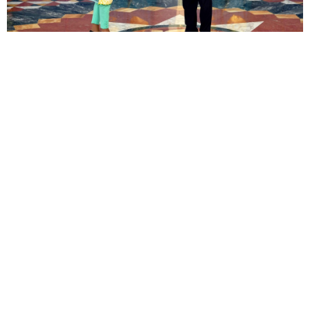
Баспасөз қызметінің хабаралауынша, Мемлекет басшысы
рәсімге қатысушыларды құттықтап, шетелдік
дипломаттардың қызметтері Қазақстан үшін маңызды
кезеңде бастағалы отырғанын атап өтті.
– Қаңтар айында мен халыққа арнаған жолдауда
Қазақстанның үшінші жаңғыруын қамтамасыз ету міндетін
белгіледім. Біз күш-жігерімізді елдің жаһандық бәсекеге
қабілеттігін қамтамасыз ететін экономикалық өсімнің жаңа
моделін құруға бағыттаймыз, – деді Нұрсұлтан Назарбаев.
Қазақстан Президенті өзінің биылғы 10 наурызда
«Қазақстан Республикасының Конституциясына өзгерістер
мен толықтырулар енгізу туралы» заңға қол қоюы ел
өміріндегі тағы бір маңызды оқиға болып саналатынын