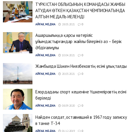
ТҮРКІСТАН ОБЛЫСЫНЫҢ КОМАНДАСЫ ЖАМБЫ
АТУДАН ӨТКЕН ҚАЗАҚСТАН ЧЕМПИОНАТЫНДА
АЛТЫН МЕДАЛЬ ИЕЛЕНДІ
АЙҒАҚ МЕДИА
28.05.2021
0
Ашаршылыққа қарсы көтеріліс
ұйымдастырғандар жайлы білеріміз аз – Берік
Әбдіғалиұлы
АЙҒАҚ МЕДИА
10.04.2021
0
Жамбылда Шәкен Ниязбековтің есімі ұлықталды
АЙҒАҚ МЕДИА
20.03.2021
0
Елордадағы спорт кешеніне Үшкемпіровтің есімі
беріледі
АЙҒАҚ МЕДИА
08.09.2020
0
Найден солдат, оставивший в 1967 году записку
в танке Т-34
АЙҒАҚ МЕДИА
01.12.2019
0