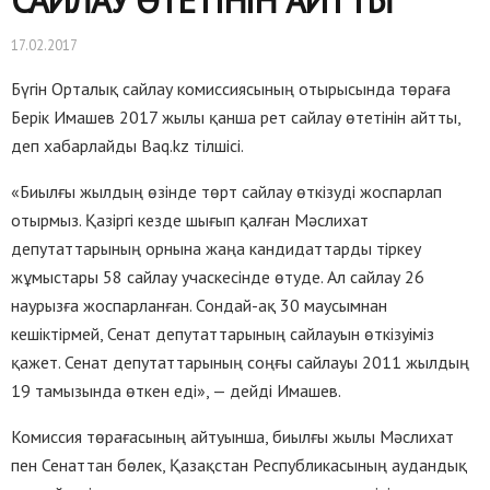
САЙЛАУ ӨТЕТІНІН АЙТТЫ
17.02.2017
Бүгін Орталық сайлау комиссиясының отырысында төраға
Берік Имашев 2017 жылы қанша рет сайлау өтетінін айтты,
деп хабарлайды Baq.kz тілшісі.
«Биылғы жылдың өзінде төрт сайлау өткізуді жоспарлап
отырмыз. Қазіргі кезде шығып қалған Мәслиxат
депутаттарының орнына жаңа кандидаттарды тіркеу
жұмыстары 58 сайлау учаскесінде өтуде. Ал сайлау 26
наурызға жоспарланған. Сондай-ақ 30 маусымнан
кешіктірмей, Сенат депутаттарының сайлауын өткізуіміз
қажет. Сенат депутаттарының соңғы сайлауы 2011 жылдың
19 тамызында өткен еді», — дейді Имашев.
Комиссия төрағасының айтуынша, биылғы жылы Мәслиxат
пен Сенаттан бөлек, Қазақстан Республикасының аудандық