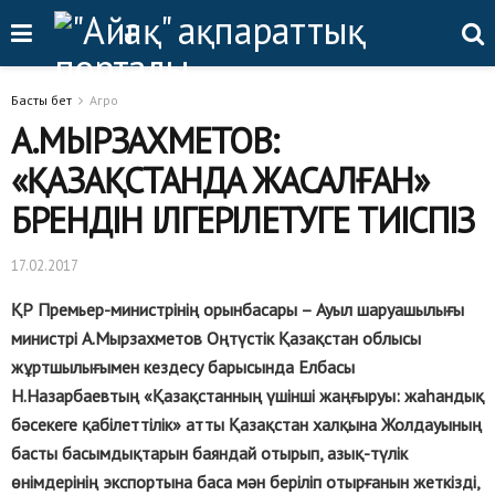
Басты бет
Агро
А.МЫРЗАХМЕТОВ:
«ҚАЗАҚСТАНДА ЖАСАЛҒАН»
БРЕНДІН ІЛГЕРІЛЕТУГЕ ТИІСПІЗ
17.02.2017
ҚР Премьер-министрінің орынбасары – Ауыл шаруашылығы
министрі А.Мырзахметов Оңтүстік Қазақстан облысы
жұртшылығымен кездесу барысында Елбасы
Н.Назарбаевтың «Қазақстанның үшінші жаңғыруы: жаһандық
бәсекеге қабілеттілік» атты Қазақстан халқына Жолдауының
басты басымдықтарын баяндай отырып, азық-түлік
өнімдерінің экспортына баса мән беріліп отырғанын жеткізді,