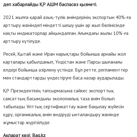
деп хабарлайды ҚР АШМ баспасөз қызметі.
2021 жылға қарай азық-түлік өнімдерінің экспортын 40%-ға
арттыру жөніндегі міндетті шешу үшін әр жыл бөлінісінде
нақты индикаторлар айқындалған. Ағымдағы жылы 10%-ға
арттыру күтілуде.
Ресей, Қытай және Иран нарықтары бойынша арнайы жол
карталары қабылданып, Үндістан және Парсы шығанағы
елдері бойынша әзірлену үстінде. Бұл ретте, регламенттер
мен стандарттарды үндестіруге баса назар аударылады.
ҚР Президентінің тапсырмасына сәйкес экспорттық
саясаттың басымдығы экологиялық таза өнім болып
табылады. Ұлттық сертификаттау және бақылау жүйесін
құру, органикалық өнім өндіруді ынталандыру жөнінде
жұмыстар жүргізілуде.
Ақпарат көзі: Baq.kz