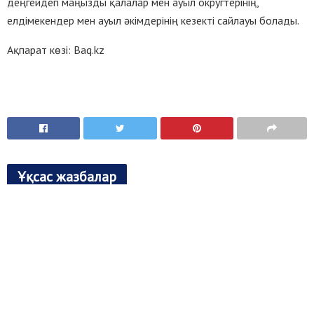
деңгейдегі маңызды қалалар мен ауыл округтерінің,
елдімекендер мен ауыл әкімдерінің кезекті сайлауы болады.
Ақпарат көзі: Baq.kz
Ұқсас жазбалар
КҮН САЙЫНҒЫ ЕРЛІК
АЙҒАҚ МЕДИА
05.08.2026
0
ЖҮКТІЛІК ЖӘНЕ ТЕГІН КӨМЕК
АЙҒАҚ МЕДИА
05.08.2026
0