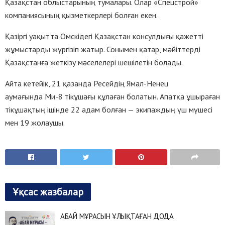
Қазақстан облыстарының тумалары. Олар «Спецстрой»
компаниясының қызметкерлері болған екен.
Қазіргі уақытта Омскідегі Қазақстан консулдығы қажетті
жұмыстарды жүргізіп жатыр. Сонымен қатар, мәйіттерді
Қазақстанға жеткізу мәселелері шешілетін болады.
Айта кетейік, 21 қазанда Ресейдің Ямал-Ненец
аумағында Ми-8 тікұшағы құлаған болатын. Апатқа ұшыраған
тікұшақтың ішінде 22 адам болған — экипаждың үш мүшесі
мен 19 жолаушы.
Ұқсас жазбалар
АБАЙ МҰРАСЫН ҰЛЫҚТАҒАН ДОДА