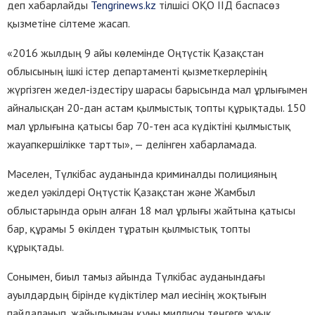
деп хабарлайды
Tengrinews.kz
тілшісі ОҚО ІІД баспасөз
қызметіне сілтеме жасап.
«2016 жылдың 9 айы көлемінде Оңтүстік Қазақстан
облысының ішкі істер департаменті қызметкерлерінің
жүргізген жедел-іздестіру шарасы барысында мал ұрлығымен
айналысқан 20-дан астам қылмыстық топты құрықтады. 150
мал ұрлығына қатысы бар 70-тен аса күдіктіні қылмыстық
жауапкершілікке тартты», — делінген хабарламада.
Мәселен, Түлкібас ауданында криминалды полицияның
жедел уәкілдері Оңтүстік Қазақстан және Жамбыл
облыстарында орын алған 18 мал ұрлығы жайтына қатысы
бар, құрамы 5 өкілден тұратын қылмыстық топты
құрықтады.
Сонымен, биыл тамыз айында Түлкібас ауданындағы
ауылдардың бірінде күдіктілер мал иесінің жоқтығын
пайдаланып, жайылымнан құны миллион теңгеге жуық