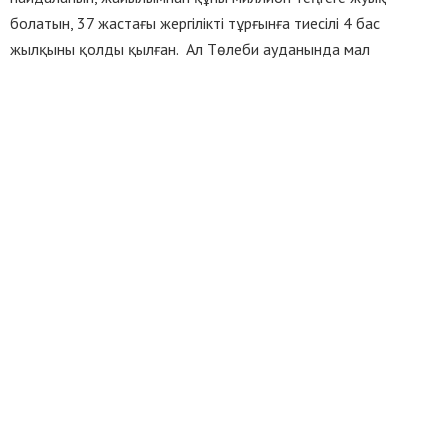
болатын, 37 жастағы жергілікті тұрғынға тиесілі 4 бас
жылқыны қолды қылған. Ал Төлеби ауданында мал
ұрлықшылар ерікті жайылымнан құны миллион теңгеге жуық
болатын 7 бас малды ұрлап кеткен.
Полицейлер күдіктілерден айғақты зат ретінде барлығы
ұрланған 50 бас мал тәркілеген. Қазіргі таңда күдіктілер
қамауда. ҚР ҚК 188-бабы («Ұрлық») бойынша қылмыстық іс
қозғалған, сотқа дейінгі тергеу амалдары жүргізіліп жатыр.
Тәртіп сақшылары Сарыағаш ауданында тағы бір 15 мал
ұрлығы жайтына қатысы бар, құрамы 5 азаматтан тұратын
қылмыстық топтың ісін әшкереледі. Күдіктілерден 5 бас мал
тәркіленіп, заңды иелеріне қайтарылды.
Бақылаусыз жүрген төрт түлік мал ұрлықшылар үшін оңай
олжа болып отыр. Мал иелері көбінде өз мүлкін сақтауға
салғырттықпен қарайды екен.