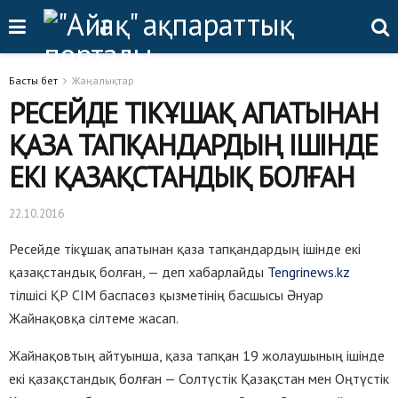
Басты бет
Жаңалықтар
РЕСЕЙДЕ ТІКҰШАҚ АПАТЫНАН
ҚАЗА ТАПҚАНДАРДЫҢ ІШІНДЕ
ЕКІ ҚАЗАҚСТАНДЫҚ БОЛҒАН
22.10.2016
Ресейде тікұшақ апатынан қаза тапқандардың ішінде екі
қазақстандық болған, — деп хабарлайды
Tengrinews.kz
тілшісі ҚР СІМ баспасөз қызметінің басшысы Әнуар
Жайнақовқа сілтеме жасап.
Жайнақовтың айтуынша, қаза тапқан 19 жолаушының ішінде
екі қазақстандық болған — Солтүстік Қазақстан мен Оңтүстік