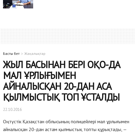
Басты бет
Жаңалықтар
ЖЫЛ БАСЫНАН БЕРІ ОҚО-ДА
МАЛ ҰРЛЫҒЫМЕН
АЙНАЛЫСҚАН 20-ДАН АСА
ҚЫЛМЫСТЫҚ ТОП ҰСТАЛДЫ
22.10.2016
Оңтүстік Қазақстан облысының полицейлері мал ұрлығымен
айналысқан 20-дан астам қылмыстық топты құрықтады, —