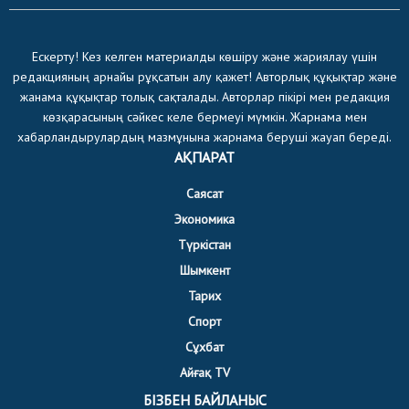
Ескерту! Кез келген материалды көшіру және жариялау үшін
редакцияның арнайы рұқсатын алу қажет! Авторлық құқықтар және
жанама құқықтар толық сақталады. Авторлар пікірі мен редакция
көзқарасының сәйкес келе бермеуі мүмкін. Жарнама мен
хабарландырулардың мазмұнына жарнама беруші жауап береді.
АҚПАРАТ
Саясат
Экономика
Түркістан
Шымкент
Тарих
Спорт
Сұхбат
Айғақ TV
БІЗБЕН БАЙЛАНЫС