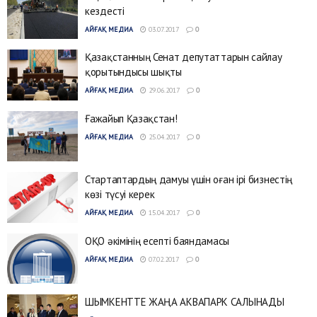
кездесті
АЙҒАҚ МЕДИА
03.07.2017
0
Қазақстанның Сенат депутаттарын сайлау
қорытындысы шықты
АЙҒАҚ МЕДИА
29.06.2017
0
Ғажайып Қазақстан!
АЙҒАҚ МЕДИА
25.04.2017
0
Стартаптардың дамуы үшін оған ірі бизнестің
көзі түсуі керек
АЙҒАҚ МЕДИА
15.04.2017
0
ОҚО әкімінің есепті баяндамасы
АЙҒАҚ МЕДИА
07.02.2017
0
ШЫМКЕНТТЕ ЖАҢА АКВАПАРК САЛЫНАДЫ