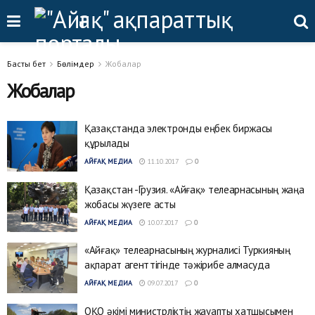
Басты бет
Бөлімдер
Жобалар
Жобалар
Қазақстанда электронды еңбек биржасы
құрылады
АЙҒАҚ МЕДИА
11.10.2017
0
Қазақстан -Грузия. «Айғақ» телеарнасының жаңа
жобасы жүзеге асты
АЙҒАҚ МЕДИА
10.07.2017
0
«Айғақ» телеарнасының журналисі Туркияның
ақпарат агенттігінде тәжірибе алмасуда
АЙҒАҚ МЕДИА
09.07.2017
0
ОҚО әкімі министрліктің жауапты хатшысымен