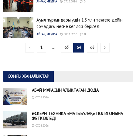
АЙҒАҚ МЕДИА
27.12.2016
0
Ауыл тұрғындары үшін 1,5 млн теңгеге дейін
сомадағы несие кепілсіз беріледі
АЙҒАҚ МЕДИА
30.11.2016
0
1
…
63
64
65
СОҢҒЫ ЖАҢАЛЫҚТАР
АБАЙ МҰРАСЫН ҰЛЫҚТАҒАН ДОДА
07.08.2026
ӘСКЕРИ ТЕХНИКА «МАТЫБҰЛАҚ» ПОЛИГОНЫНА
ЖЕТКІЗІЛЕДІ
07.08.2026