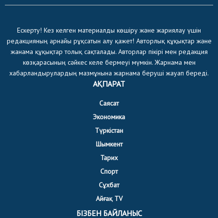
Ескерту! Кез келген материалды көшіру және жариялау үшін
редакцияның арнайы рұқсатын алу қажет! Авторлық құқықтар және
жанама құқықтар толық сақталады. Авторлар пікірі мен редакция
көзқарасының сәйкес келе бермеуі мүмкін. Жарнама мен
хабарландырулардың мазмұнына жарнама беруші жауап береді.
АҚПАРАТ
Саясат
Экономика
Түркістан
Шымкент
Тарих
Спорт
Сұхбат
Айғақ TV
БІЗБЕН БАЙЛАНЫС