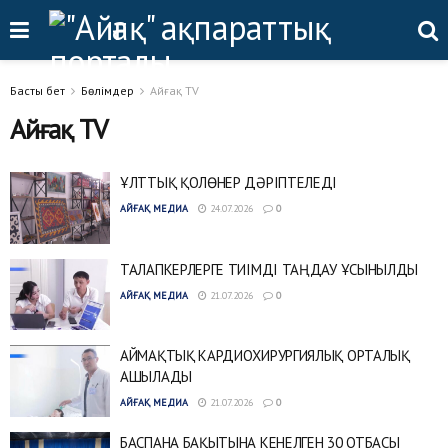
Басты бет
Бөлімдер
Айғақ TV
Айғақ TV
ҰЛТТЫҚ ҚОЛӨНЕР ДӘРІПТЕЛЕДІ
АЙҒАҚ МЕДИА
24.07.2026
0
ТАЛАПКЕРЛЕРГЕ ТИІМДІ ТАҢДАУ ҰСЫНЫЛДЫ
АЙҒАҚ МЕДИА
21.07.2026
0
АЙМАҚТЫҚ КАРДИОХИРУРГИЯЛЫҚ ОРТАЛЫҚ
АШЫЛАДЫ
АЙҒАҚ МЕДИА
21.07.2026
0
БАСПАНА БАҚЫТЫНА КЕНЕЛГЕН 30 ОТБАСЫ