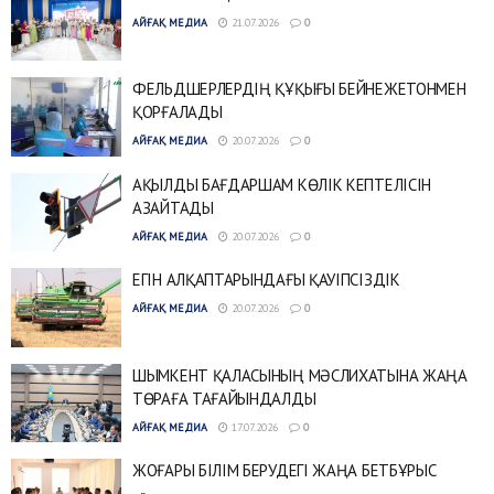
АЙҒАҚ МЕДИА
21.07.2026
0
ФЕЛЬДШЕРЛЕРДІҢ ҚҰҚЫҒЫ БЕЙНЕЖЕТОНМЕН
ҚОРҒАЛАДЫ
АЙҒАҚ МЕДИА
20.07.2026
0
АҚЫЛДЫ БАҒДАРШАМ КӨЛІК КЕПТЕЛІСІН
АЗАЙТАДЫ
АЙҒАҚ МЕДИА
20.07.2026
0
ЕГІН АЛҚАПТАРЫНДАҒЫ ҚАУІПСІЗДІК
АЙҒАҚ МЕДИА
20.07.2026
0
ШЫМКЕНТ ҚАЛАСЫНЫҢ МӘСЛИХАТЫНА ЖАҢА
ТӨРАҒА ТАҒАЙЫНДАЛДЫ
АЙҒАҚ МЕДИА
17.07.2026
0
ЖОҒАРЫ БІЛІМ БЕРУДЕГІ ЖАҢА БЕТБҰРЫС