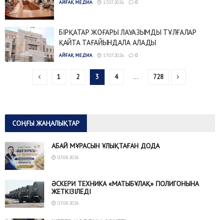
АЙҒАҚ МЕДИА
17.07.2026
0
БІРҚАТАР ЖОҒАРЫ ЛАУАЗЫМДЫ ТҰЛҒАЛАР
ҚАЙТА ТАҒАЙЫНДАЛА АЛАДЫ
АЙҒАҚ МЕДИА
17.07.2026
0
1
2
3
4
…
728
СОҢҒЫ ЖАҢАЛЫҚТАР
АБАЙ МҰРАСЫН ҰЛЫҚТАҒАН ДОДА
07.08.2026
ӘСКЕРИ ТЕХНИКА «МАТЫБҰЛАҚ» ПОЛИГОНЫНА
ЖЕТКІЗІЛЕДІ
07.08.2026