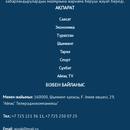
хабарландырулардың мазмұнына жарнама беруші жауап береді.
АҚПАРАТ
Саясат
Экономика
Түркістан
Шымкент
Тарих
Спорт
Сұхбат
Айғақ TV
БІЗБЕН БАЙЛАНЫС
Мекен-жайымыз:
160000, Шымкент қаласы, Ғ. Іляев көшесі, 29,
"Айғақ" Телерадиокомпаниясы"
Тел.:
+7 725 221 36 11, +7 725 230 07 25
Email:
aigak@mail.ru