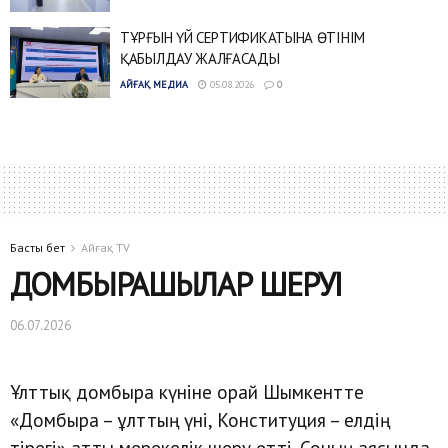
ТҰРҒЫН ҮЙ СЕРТИФИКАТЫНА ӨТІНІМ
ҚАБЫЛДАУ ЖАЛҒАСАДЫ
АЙҒАҚ МЕДИА
05.08.2026
0
Басты бет
Айғақ TV
ДОМБЫРАШЫЛАР ШЕРУІ
06.07.2026
Ұлттық домбыра күніне орай Шымкентте
«Домбыра – ұлттың үні, Конституция – елдің
тірегі» атты мерекелік шеру өтті. Соның аясында