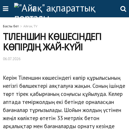
Басты бет
Айғақ TV
ТІЛЕНШИН КӨШЕСІНДЕГІ
КӨПІРДІҢ ЖАЙ-КҮЙІ
06.07.2026
Керім Тіленшин көшесіндегі көпір құрылысының
негізгі бөлшектері аяқталуға жақын. Соның ішінде
төрт тірек қабырғаның соңғысы құйылуда. Келер
аптада теміржолдың екі бетінде орналасқан
бағаналар тұрғызылады. Шойын жолдың үстінен
жеңіл көліктер өтетін 33 метрлік бетон
арқалықтар мен бағаналарды орнату кезінде