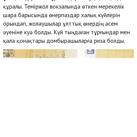
құралы. Теміржол вокзалында өткен мерекелік
шара барысында өнерпаздар халық күйлерін
орындап, жолаушылар ұлттық өнердің әсем
әуеніне куә болды. Күй тыңдаған тұрғындар мен
қала қонақтары домбырашыларға риза болды.