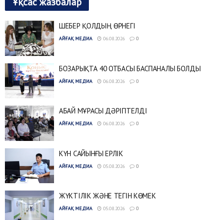
Ұқсас жазбалар
ШЕБЕР ҚОЛДЫҢ ӨРНЕГІ
АЙҒАҚ МЕДИА
06.08.2026
0
БОЗАРЫҚТА 40 ОТБАСЫ БАСПАНАЛЫ БОЛДЫ
АЙҒАҚ МЕДИА
06.08.2026
0
АБАЙ МҰРАСЫ ДӘРІПТЕЛДІ
АЙҒАҚ МЕДИА
06.08.2026
0
КҮН САЙЫНҒЫ ЕРЛІК
АЙҒАҚ МЕДИА
05.08.2026
0
ЖҮКТІЛІК ЖӘНЕ ТЕГІН КӨМЕК
АЙҒАҚ МЕДИА
05.08.2026
0