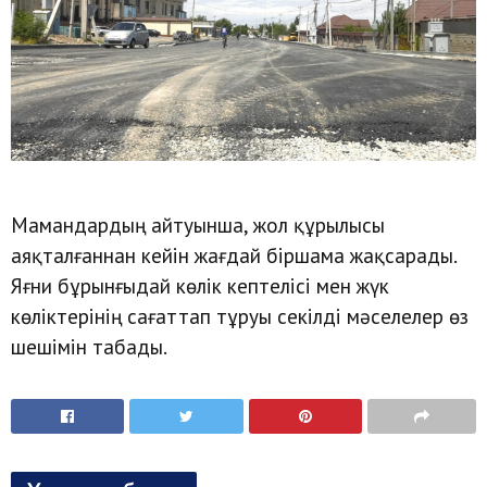
Мамандардың айтуынша, жол құрылысы
аяқталғаннан кейін жағдай біршама жақсарады.
Яғни бұрынғыдай көлік кептелісі мен жүк
көліктерінің сағаттап тұруы секілді мәселелер өз
шешімін табады.