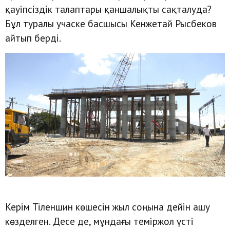
қауіпсіздік талаптары қаншалықты сақталуда?
Бұл туралы учаске басшысы Кенжетай Рысбеков
айтып берді.
Керім Тіленшин көшесін жыл соңына дейін ашу
көзделген. Десе де, мұндағы теміржол үсті