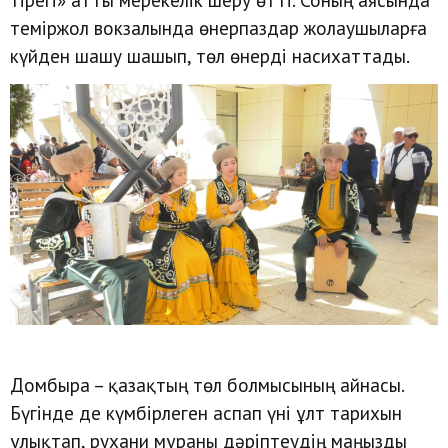
теміржол вокзалында өнерпаздар жолаушыларға
күйден шашу шашып, төл өнерді насихаттады.
Домбыра – қазақтың төл болмысының айнасы.
Бүгінде де күмбірлеген аспап үні ұлт тарихын
ұлықтап, рухани мұраны дәріптеудің маңызды