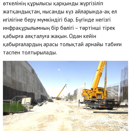
өткелінің құрылысы қарқынды жүргізіліп
жатқандықтан, нысанды күз айларында-ақ ел
игілігіне беру мүмкіндігі бар. Бүгінде негізгі
инфрақұрылымның бір бөлігі – төртінші тірек
қабырға аяқталуға жақын. Одан кейін
қабырғалардың арасы толықтай арнайы табиғи
таспен толтырылады.