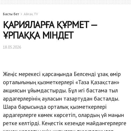
Басты бет
Айғақ TV
ҚАРИЯЛАРҒА ҚҰРМЕТ —
ҰРПАҚҚА МІНДЕТ
18.05.2026
Жеңіс мерекесі қарсаңында Белсенді ұзақ өмір
орталығының қызметкерлері «Таза Қазақстан»
акциясын ұйымдастырды. Бұл игі бастама тыл
ардагерлерінің ауласын тазартудан басталды.
Шара барысында орталық қызметкерлері
ардагерлерге көмек көрсетіп, олардың үй маңын
ретке келтірді. Кеңестік кезеңде майдангерлерге