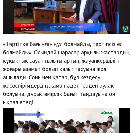
«Тәртіпке бағынған құл болмайды, тәртіпсіз ел
болмайды». Осындай шаралар арқылы жастардың
құқықтық сауаттылығы артып, жауапкершілігі
жоғары азамат болып қалыптасуына жол
ашылады. Сонымен қатар, бұл кездесу
жасөспірімдердің жаман әдеттерден аулақ
болуына, дұрыс өмірлік бағыт таңдауына оң
ықпал етеді.