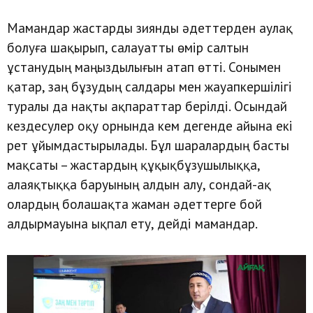
Мамандар жастарды зиянды әдеттерден аулақ
болуға шақырып, салауатты өмір салтын
ұстанудың маңыздылығын атап өтті. Сонымен
қатар, заң бұзудың салдары мен жауапкершілігі
туралы да нақты ақпараттар берілді. Осындай
кездесулер оқу орнында кем дегенде айына екі
рет ұйымдастырылады. Бұл шаралардың басты
мақсаты – жастардың құқықбұзушылыққа,
алаяқтыққа баруының алдын алу, сондай-ақ
олардың болашақта жаман әдеттерге бой
алдырмауына ықпал ету, дейді мамандар.