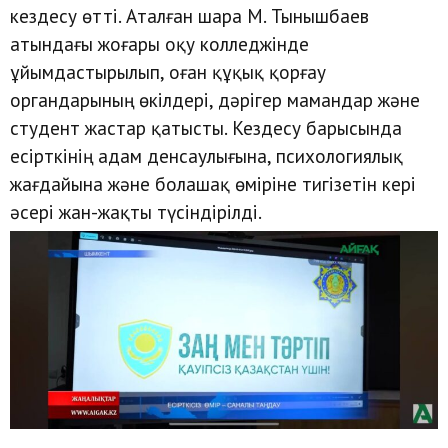
кездесу өтті. Аталған шара М. Тынышбаев
атындағы жоғары оқу колледжінде
ұйымдастырылып, оған құқық қорғау
органдарының өкілдері, дәрігер мамандар және
студент жастар қатысты. Кездесу барысында
есірткінің адам денсаулығына, психологиялық
жағдайына және болашақ өміріне тигізетін кері
әсері жан-жақты түсіндірілді.