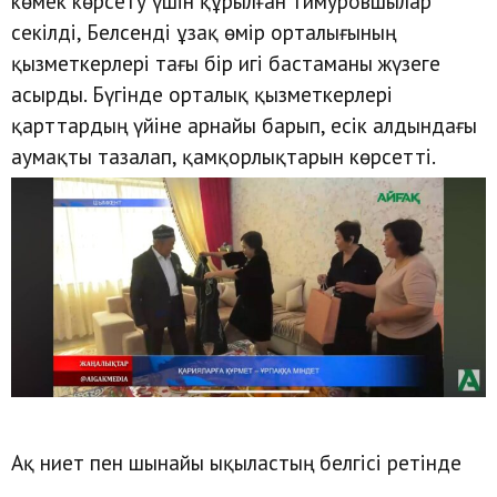
көмек көрсету үшін құрылған тимуровшылар
секілді, Белсенді ұзақ өмір орталығының
қызметкерлері тағы бір игі бастаманы жүзеге
асырды. Бүгінде орталық қызметкерлері
қарттардың үйіне арнайы барып, есік алдындағы
аумақты тазалап, қамқорлықтарын көрсетті.
Ақ ниет пен шынайы ықыластың белгісі ретінде
қарияларға сый-сияпат табысталып, жүрекжарды