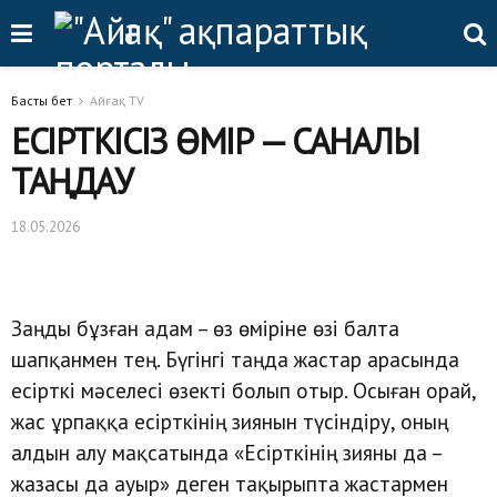
Басты бет
Айғақ TV
ЕСІРТКІСІЗ ӨМІР — САНАЛЫ
ТАҢДАУ
18.05.2026
Заңды бұзған адам – өз өміріне өзі балта
шапқанмен тең. Бүгінгі таңда жастар арасында
есірткі мәселесі өзекті болып отыр. Осыған орай,
жас ұрпаққа есірткінің зиянын түсіндіру, оның
алдын алу мақсатында «Есірткінің зияны да –
жазасы да ауыр» деген тақырыпта жастармен