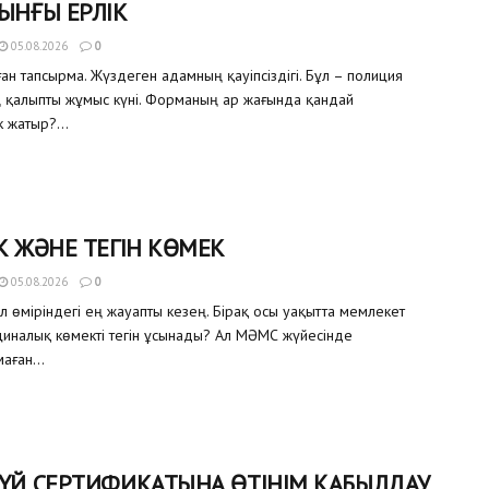
ЫНҒЫ ЕРЛІК
05.08.2026
0
ған тапсырма. Жүздеген адамның қауіпсіздігі. Бұл – полиция
ң қалыпты жұмыс күні. Форманың ар жағында қандай
 жатыр?...
К ЖӘНЕ ТЕГІН КӨМЕК
05.08.2026
0
ел өміріндегі ең жауапты кезең. Бірақ осы уақытта мемлекет
иналық көмекті тегін ұсынады? Ал МӘМС жүйесінде
аған...
 ҮЙ СЕРТИФИКАТЫНА ӨТІНІМ ҚАБЫЛДАУ