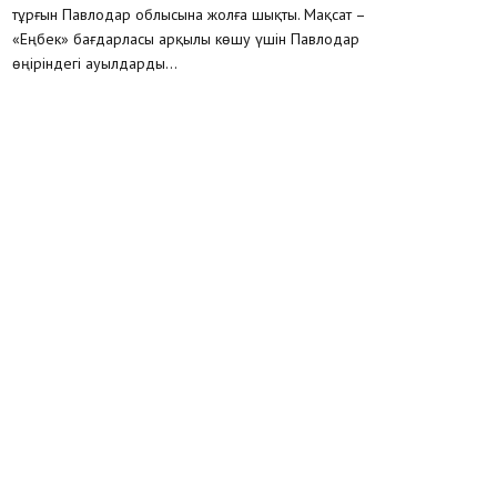
тұрғын Павлодар облысына жолға шықты. Мақсат –
«Еңбек» бағдарласы арқылы көшу үшін Павлодар
өңіріндегі ауылдарды...