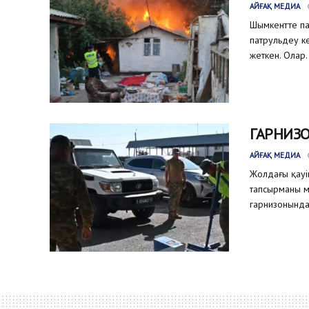
АЙҒАҚ МЕДИА
Шымкентте па
патрульдеу ке
жеткен. Олар..
ГАРНИЗО
АЙҒАҚ МЕДИА
Жолдағы қауіп
тапсырманы м
гарнизонында 