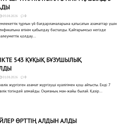
АДЫ
05.08.2026
0
млекеттік тұрғын үй бағдарламаларына қатысатын азаматтар үшін
ртификатына өтінім қабылдау басталды. Қайтарымсыз негізде
 әлеуметтік қолдау...
ЛІКТЕ 543 ҚҰҚЫҚ БҰЗУШЫЛЫҚ
ЛДЫ
01.08.2026
0
өлік жүргізген азамат жүргізуші куәлігімен қош айтысты. Енді 7
өлік тізгіндей алмайды. Оқиғаның мән-жайы былай. Қазір...
ЙЛЕР ӨРТТІҢ АЛДЫН АЛДЫ