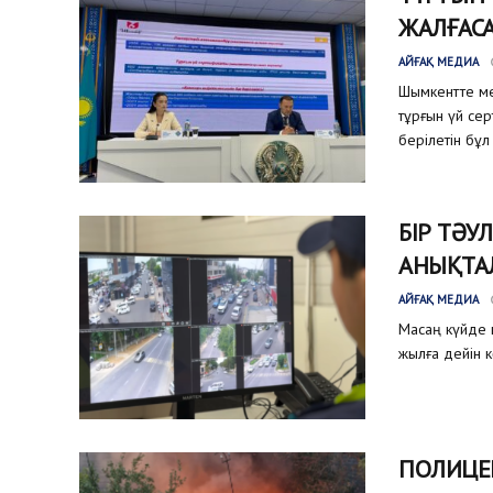
ЖАЛҒАС
АЙҒАҚ МЕДИА
Шымкентте ме
тұрғын үй се
берілетін бұл
БІР ТӘУ
АНЫҚТА
АЙҒАҚ МЕДИА
Масаң күйде к
жылға дейін к
ПОЛИЦЕ