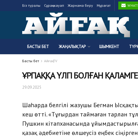
Біз туралы
Сұрақ-жауап
Жарнама беру
Мұрағат
WHATSA
БАСТЫ БЕТ
ЖАҢАЛЫҚТАР
ШЫМКЕНТ
ТҮР
Басты бет
Айғақ TV
ҰРПАҚҚА ҮЛГІ БОЛҒАН ҚАЛАМГЕ
29.09.2025
Шаһарда белгілі жазушы Бегман Ысқақт
кеш өтті. «Тұғырдан таймаған тарлан т
Пушкин кітапханасында ұйымдастырылға
қазақ әдебиетіне өлшеусіз еңбек сіңірг