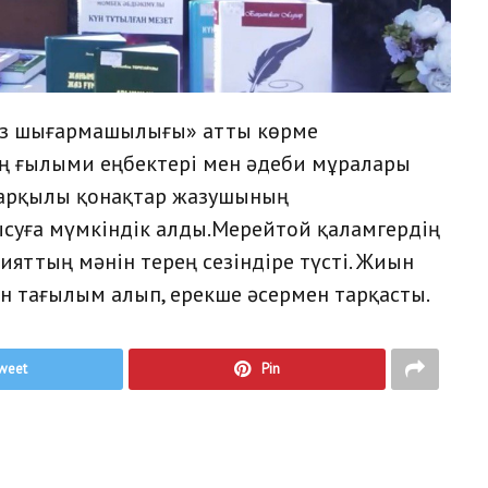
таз шығармашылығы» атты көрме
ң ғылыми еңбектері мен әдеби мұралары
арқылы қонақтар жазушының
уға мүмкіндік алды.Мерейтой қаламгердің
ияттың мәнін терең сезіндіре түсті. Жиын
 тағылым алып, ерекше әсермен тарқасты.
weet
Pin