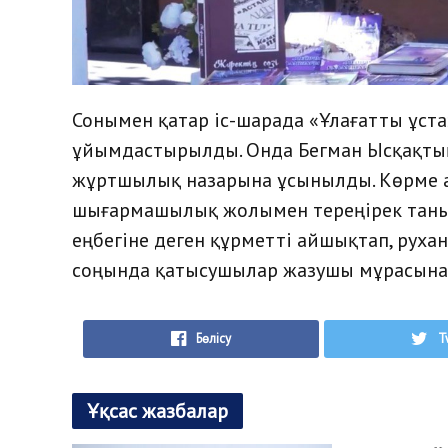
Сонымен қатар іс-шарада «Ұлағатты ұс
ұйымдастырылды. Онда Бегман Ысқақты
жұртшылық назарына ұсынылды. Көрме 
шығармашылық жолымен тереңірек таныс
еңбегіне деген құрметті айшықтап, рухан
соңында қатысушылар жазушы мұрасынан
Бөлісу
T
Ұқсас жазбалар