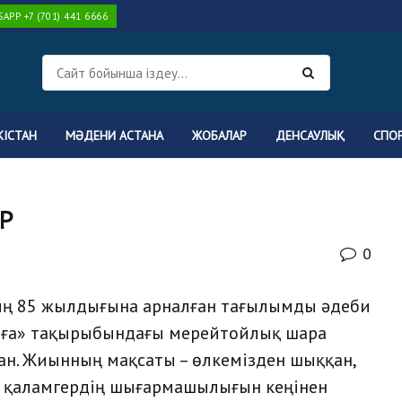
PP +7 (701) 441 6666
КІСТАН
МӘДЕНИ АСТАНА
ЖОБАЛАР
ДЕНСАУЛЫҚ
СПО
Р
0
ың 85 жылдығына арналған тағылымды әдеби
ұлға» тақырыбындағы мерейтойлық шара
н. Жиынның мақсаты – өлкемізден шыққан,
ен қаламгердің шығармашылығын кеңінен