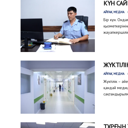
КҮН САЙ
АЙҒАҚ МЕДИА
Бір күн. Онда
қызметкеріні
жауапкершілік
ЖҮКТІЛІ
АЙҒАҚ МЕДИА
Жүктілік – әй
қандай медиц
сақтандырылм
ТҰРҒЫН