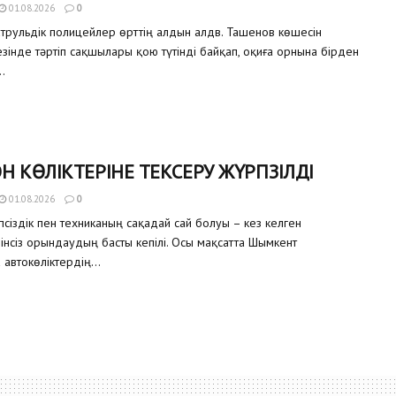
01.08.2026
0
трульдік полицейлер өрттің алдын алдв. Ташенов көшесін
зінде тәртіп сақшылары қою түтінді байқап, оқиға орнына бірден
.
Н КӨЛІКТЕРІНЕ ТЕКСЕРУ ЖҮРГІЗІЛДІ
01.08.2026
0
сіздік пен техниканың сақадай сай болуы – кез келген
інсіз орындаудың басты кепілі. Осы мақсатта Шымкент
автокөліктердің...