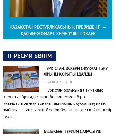
ҚАЗАҚСТАН РЕСПУБЛИКАСЫНЫҢ ПРЕЗИДЕНТІ —
ҚАСЫМ-ЖОМАРТ КЕМЕЛҰЛЫ ТОҚАЕВ
РЕСМИ БӨЛІМ
ТҮРКІСТАН: ӘСКЕРИ ОҚУ-ЖАТТЫҒУ
ЖИЫНЫ ҚОРЫТЫНДАЛДЫ
30.10.2021
0
Түркістан облысында аумақтық
қорғаныс бригадасының бөлімшесімен бірге
ұйымдастырылған арнайы тактикалық оқу-жаттығуының
жабылу салтанаты өтті. Әскери борышын өтеп қойған, қазір
түрлі...
Ө.ШӨКЕЕВ: ТУРИЗМ САЛАСЫ ҮШ