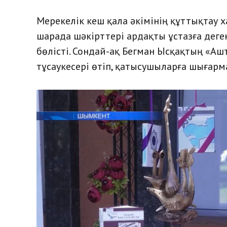
Мерекелік кеш қала әкімінің құттықтау
шарада шәкірттері ардақты ұстазға деген 
бөлісті. Сондай-ақ Бегман Ысқақтың «Аш
тұсаукесері өтіп, қатысушыларға шығар