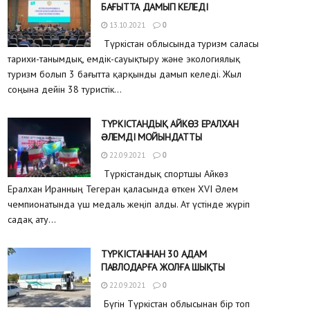
БАҒЫТТА ДАМЫП КЕЛЕДІ
13.10.2021
0
Түркістан облысында туризм саласы
тарихи-танымдық, емдік-сауықтыру және экологиялық
туризм болып 3 бағытта қарқынды дамып келеді. Жыл
соңына дейін 38 туристік...
ТҮРКІСТАНДЫҚ АЙКӨЗ ЕРАЛХАН
ƏЛЕМДІ МОЙЫНДАТТЫ
22.09.2021
0
Түркістандық спортшы Айкөз
Ералхан Иранның Тегеран қаласында өткен XVI Әлем
чемпионатында үш медаль жеңіп алды. Ат үстінде жүріп
садақ ату...
ТҮРКІСТАННАН 30 АДАМ
ПАВЛОДАРҒА ЖОЛҒА ШЫҚТЫ
22.09.2021
0
Бүгін Түркістан облысынан бір топ