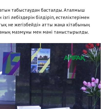
 хатын табыстаудан басталды. Аталмыш
ізгі лебіздерін білдіріп, естеліктерімен
тық не жегізбейді» атты жаңа кітабының
маның мазмұны мен мәні таныстырылды.