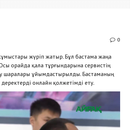
0
ұмыстары жүріп жатыр. Бұл бастама жаңа
 Осы орайда қала тұрғындарына сервистің
іру шаралары ұйымдастырылды. Бастаманың
е деректерді онлайн қолжетімді ету.