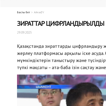
Басты бет
Айғақ TV
ЗИРАТТАР ЦИФРЛАНДЫРЫЛДЫ
29.09.2025
Қазақстанда зираттарды цифрландыру ж
жерлеу платформасы арқылы іске асуда.
мүмкіндіктерін таныстыру және түсінд
түпкі мақсаты – ата-баба ізін сақтау жән